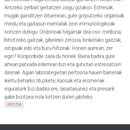
Antzeko zerbait gertatzen zaigu gizakioi. Estresak
mugak gainditzen dituenean, gure gorputzeko organoak
mindu eta gaitasun mentalak zein immunologikoak
sortzen dizkigu. Ondorioak hilgarriak dira oso: minbizia,
bihotzeko gaitzak, gibeleko zirrosia, biriketako gaitzak,
istripuak edo eta buru-hiltzeak. Honen aurrean, zer
egin? Konponbide zaila du honek. Baina badira gure
artean patxada ederrean bizi eta gutxitan estresatzen
direnak. Agian laborategietan pertsona hauen barrenak
ikertu beharko lituzkete; kaosak eta eromenak
inguraturik bizi badira ere, lasaitasunez eta presarik
gabe bizitzea nola lortzen duten jakiteko.
IRITZIA