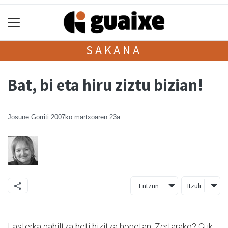
SAKANA
Bat, bi eta hiru ziztu bizian!
Josune Gorriti
2007ko martxoaren 23a
Entzun
Itzuli
Lasterka gabiltza beti bizitza honetan. Zertarako? Guk