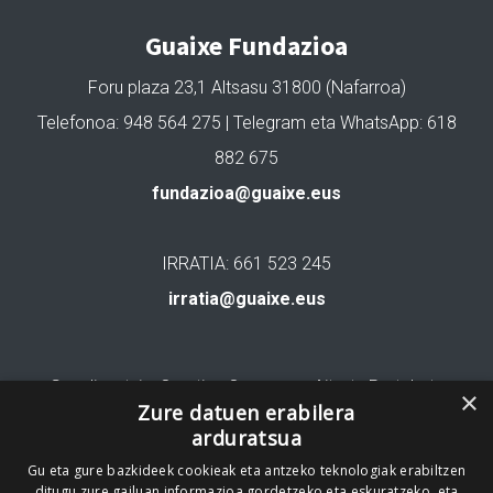
Guaixe Fundazioa
Foru plaza 23,1 Altsasu 31800 (Nafarroa)
Telefonoa: 948 564 275 | Telegram eta WhatsApp: 618
882 675
fundazioa@guaixe.eus
IRRATIA: 661 523 245
irratia@guaixe.eus
Gure lizentzia
: Creative Commons Aitortu Partekatu
×
Zure datuen erabilera
arduratsua
Codesyntaxek garatua
Gu eta gure bazkideek cookieak eta antzeko teknologiak erabiltzen
ditugu zure gailuan informazioa gordetzeko eta eskuratzeko, eta