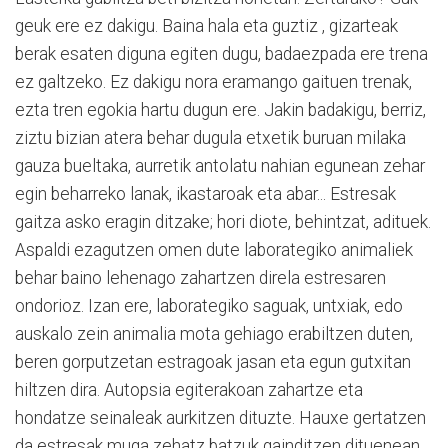
geuk ere ez dakigu. Baina hala eta guztiz , gizarteak
berak esaten diguna egiten dugu, badaezpada ere trena
ez galtzeko. Ez dakigu nora eramango gaituen trenak,
ezta tren egokia hartu dugun ere. Jakin badakigu, berriz,
ziztu bizian atera behar dugula etxetik buruan milaka
gauza bueltaka, aurretik antolatu nahian egunean zehar
egin beharreko lanak, ikastaroak eta abar... Estresak
gaitza asko eragin ditzake; hori diote, behintzat, adituek.
Aspaldi ezagutzen omen dute laborategiko animaliek
behar baino lehenago zahartzen direla estresaren
ondorioz. Izan ere, laborategiko saguak, untxiak, edo
auskalo zein animalia mota gehiago erabiltzen duten,
beren gorputzetan estragoak jasan eta egun gutxitan
hiltzen dira. Autopsia egiterakoan zahartze eta
hondatze seinaleak aurkitzen dituzte. Hauxe gertatzen
da estresak muga zehatz batzuk gainditzen dituenean.