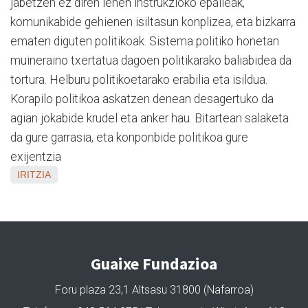
jabetzen ez diren lehen instrukzioko epaileak,
komunikabide gehienen isiltasun konplizea, eta bizkarra
ematen diguten politikoak. Sistema politiko honetan
muineraino txertatua dagoen politikarako baliabidea da
tortura. Helburu politikoetarako erabilia eta isildua.
Korapilo politikoa askatzen denean desagertuko da
agian jokabide krudel eta anker hau. Bitartean salaketa
da gure garrasia, eta konponbide politikoa gure
exijentzia
IRITZIA
Guaixe Fundazioa
Foru plaza 23,1 Altsasu 31800 (Nafarroa)