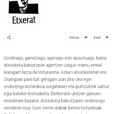
Entzun
Itzuli
Gordinago, garratzago, ageriago edo lausotuago, baina
atxiloketa bakoitzean agertzen zaigun mamu erreal
ikaragarri latza da torturarena. Azken atxiloketetan ere.
Oraingoan pare bat gehigarri izan dira: oka egin
ondorengo botatakoa xurgatarazi eta ipurtzulotik sartuz
egur batekin bortxaketa. Berbetatik ukitzen gaituen
errealitate basatia. Atxiloketa bakoitzaren ondorengo
senideon izua. Gure seme-alabak baitira torturatuak.