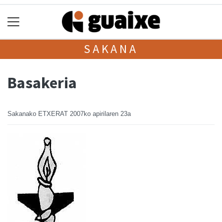
SAKANA
Basakeria
Sakanako ETXERAT
2007ko apirilaren 23a