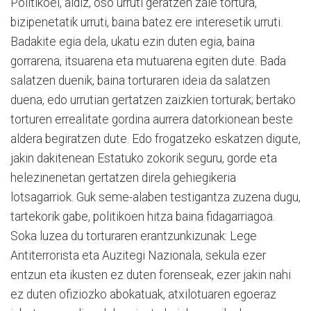
Politikoei, aldiz, oso urruti geratzen zaie tortura,
bizipenetatik urruti, baina batez ere interesetik urruti.
Badakite egia dela, ukatu ezin duten egia, baina
gorrarena, itsuarena eta mutuarena egiten dute. Bada
salatzen duenik, baina torturaren ideia da salatzen
duena, edo urrutian gertatzen zaizkien torturak; bertako
torturen errealitate gordina aurrera datorkionean beste
aldera begiratzen dute. Edo frogatzeko eskatzen digute,
jakin dakitenean Estatuko zokorik seguru, gorde eta
helezinenetan gertatzen direla gehiegikeria
lotsagarriok. Guk seme-alaben testigantza zuzena dugu,
tartekorik gabe, politikoen hitza baina fidagarriagoa.
Soka luzea du torturaren erantzunkizunak: Lege
Antiterrorista eta Auzitegi Nazionala, sekula ezer
entzun eta ikusten ez duten forenseak, ezer jakin nahi
ez duten ofiziozko abokatuak, atxilotuaren egoeraz