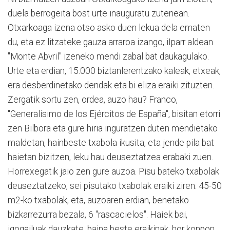
duela berrogeita bost urte inauguratu zutenean.
Otxarkoaga izena otso asko duen lekua dela ematen
du, eta ez litzateke gauza arraroa izango, iIparr aldean
"Monte Abvril" izeneko mendi zabal bat daukagulako.
Urte eta erdian, 15.000 biztanlerentzako kaleak, etxeak,
era desberdinetako dendak eta bi eliza eraiki zituzten.
Zergatik sortu zen, ordea, auzo hau? Franco,
"Generalísimo de los Ejércitos de España", bisitan etorri
zen Bilbora eta gure hiria inguratzen duten mendietako
maldetan, hainbeste txabola ikusita, eta jende pila bat
haietan bizitzen, leku hau deuseztatzea erabaki zuen.
Horrexegatik jaio zen gure auzoa. Pisu bateko txabolak
deuseztatzeko, sei pisutako txabolak eraiki ziren. 45-50
m2-ko txabolak, eta, auzoaren erdian, benetako
bizkarrezurra bezala, 6 "rascacielos". Haiek bai,
igogailuak dauzkate, baina beste eraikinak, hor konpon,