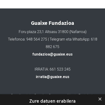
Guaixe Fundazioa
Foru plaza 23,1 Altsasu 31800 (Nafarroa)
Telefonoa: 948 564 275 | Telegram eta WhatsApp: 618
882 675
fundazioa@guaixe.eus
IRRATIA: 661 523 245
irratia@guaixe.eus
Gure lizentzia
: Creative Commons Aitortu Partekatu
×
Zure datuen erabilera