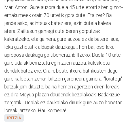
Mari Anton! Gure auzora duela 45 urte etorri ziren gizon-
emakumeek orain 70 urtetik gora dute. Eta zer? Ba,
jende asko, adintsuak batez ere, ezin dutela kalera
atera. Zailtasun gehiegi dute beren gorputzak
kaleratzeko; eta gainera, gure auzoa ez da batere laua,
leku guztietatik aldapak dauzkagu... hori bai, oso leku
aproposa daukagu goitibeheraz ibiltzeko. Duela 10 urte
gure udalak berriztatu egin zuen auzoa, kaleak eta
dendak batez ere. Orain, beste itxura bat ikusten dugu
gure kaleetan zehar ibiltzen garenean; gainera, "lorategi"
batzuk jarri dituzte, baina hemen agertzen diren loreak
ez dira Moyua plazan daudenak bezalakoak. Badakizue
zergatik... Udalak ez daukalako dirurik gure auzo honetan
loreak jartzeko. Hau komeria!
IRITZIA