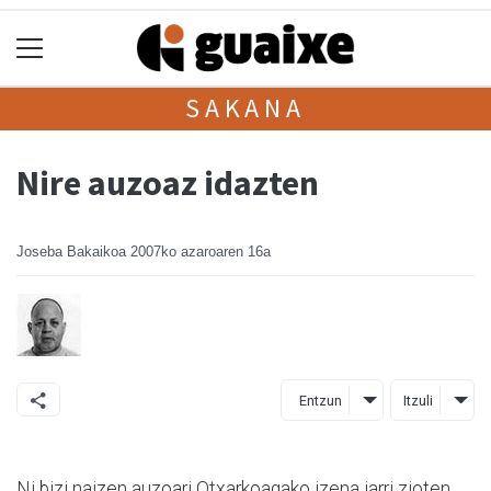
SAKANA
Nire auzoaz idazten
Joseba Bakaikoa
2007ko azaroaren 16a
Entzun
Itzuli
Ni bizi naizen auzoari Otxarkoagako izena jarri zioten,