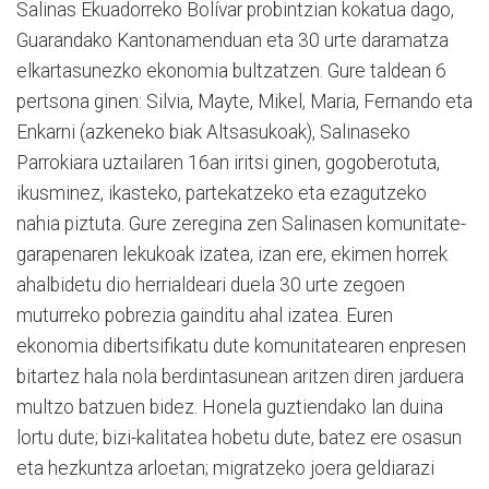
Salinas Ekuadorreko Bolívar probintzian kokatua dago,
Guarandako Kantonamenduan eta 30 urte daramatza
elkartasunezko ekonomia bultzatzen. Gure taldean 6
pertsona ginen: Silvia, Mayte, Mikel, Maria, Fernando eta
Enkarni (azkeneko biak Altsasukoak), Salinaseko
Parrokiara uztailaren 16an iritsi ginen, gogoberotuta,
ikusminez, ikasteko, partekatzeko eta ezagutzeko
nahia piztuta. Gure zeregina zen Salinasen komunitate-
garapenaren lekukoak izatea, izan ere, ekimen horrek
ahalbidetu dio herrialdeari duela 30 urte zegoen
muturreko pobrezia gainditu ahal izatea. Euren
ekonomia dibertsifikatu dute komunitatearen enpresen
bitartez hala nola berdintasunean aritzen diren jarduera
multzo batzuen bidez. Honela guztiendako lan duina
lortu dute; bizi-kalitatea hobetu dute, batez ere osasun
eta hezkuntza arloetan; migratzeko joera geldiarazi