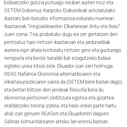
bidaiatzeko gutizia piztuago neukan aurten noiz eta
SETEM Gobernuz Kanpoko Erakundeak antolatutako
ikastaro bati buruzko informazioa eskuratu nuenean.
Ikastaroak "Hegoaldearekin Elkarlanean Aritu eta Ikasi"
zuen izena. Tira, probatuko dugu ea zer gertatzen den
pentsatuz hasi nintzen ikastaroan eta jardunaldiak
aurrera egin ahala konturatu nintzen gero eta gusturago
nengoela eta beste lurralde bat ezagutzeko bidaia
egiteko unea iritsia zela. Ekuador izan zen helmuga.
REAS Nafarroa Ekonomia alternatiboaren eta
elkartasunezkoaren sarea da (SETEM bere baitan dago)
eta bertan biltzen den jendeak filosofia bera du:
ekonomia pertsonen zerbitzura egotea eta gizartea
eraldatzeko tresna izatea, eta haiei esker parte hartu
ahal izan genuen REASen eta Ekuadorren dagoen
Salinas komunitatearen arteko lan-eremu batean.