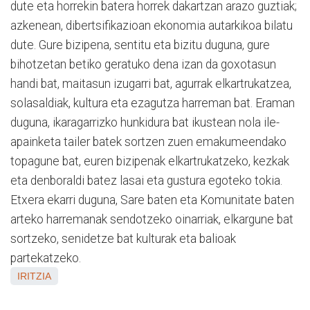
dute eta horrekin batera horrek dakartzan arazo guztiak;
azkenean, dibertsifikazioan ekonomia autarkikoa bilatu
dute. Gure bizipena, sentitu eta bizitu duguna, gure
bihotzetan betiko geratuko dena izan da goxotasun
handi bat, maitasun izugarri bat, agurrak elkartrukatzea,
solasaldiak, kultura eta ezagutza harreman bat. Eraman
duguna, ikaragarrizko hunkidura bat ikustean nola ile-
apainketa tailer batek sortzen zuen emakumeendako
topagune bat, euren bizipenak elkartrukatzeko, kezkak
eta denboraldi batez lasai eta gustura egoteko tokia.
Etxera ekarri duguna, Sare baten eta Komunitate baten
arteko harremanak sendotzeko oinarriak, elkargune bat
sortzeko, senidetze bat kulturak eta balioak
partekatzeko.
IRITZIA