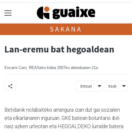
SAKANA
Lan-eremu bat hegoaldean
Encarni Caro, REASeko kidea
2007ko abenduaren 21a
Entzun
Itzuli
Betidanik nolabaiteko arrangura izan dut gai sozialen
eta elkarlanaren inguruan. GKE batean boluntario ibili
naiz azken urteotan eta HEGOALDEKO lurralde batera