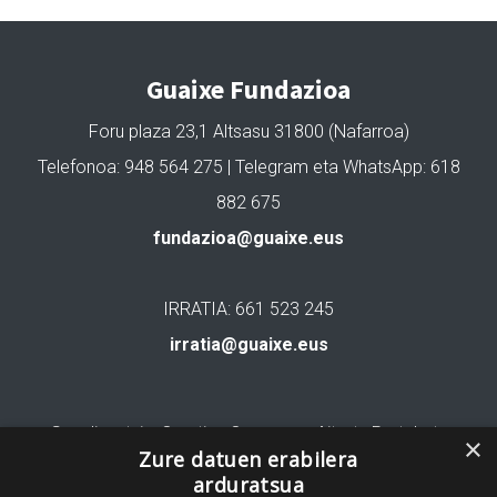
Guaixe Fundazioa
Foru plaza 23,1 Altsasu 31800 (Nafarroa)
Telefonoa: 948 564 275 | Telegram eta WhatsApp: 618
882 675
fundazioa@guaixe.eus
IRRATIA: 661 523 245
irratia@guaixe.eus
Gure lizentzia
: Creative Commons Aitortu Partekatu
×
Zure datuen erabilera
arduratsua
Codesyntaxek garatua