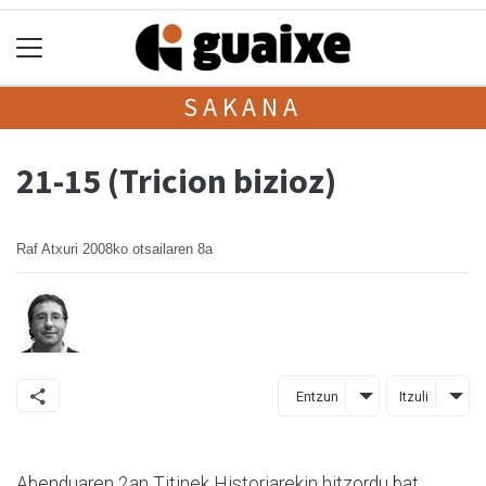
SAKANA
21-15 (Tricion bizioz)
Raf Atxuri
2008ko otsailaren 8a
Entzun
Itzuli
Abenduaren 2an Titinek Historiarekin hitzordu bat