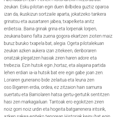
zeukan. Esku pilotan egin duen ibilbidea guztiz oparoa
izan da, ikuskizun sortzaile aparta, jokatzeko tankera
grinatsu eta ausartaren jabea, txapelketa anitz
erdietsia...Baina grinak grina eta lorpenak lorpen,
zeukana baino falta zuena gogora ekartzen zioten maiz:
buruz buruko txapela bat, alegia. Ogeta pilotalekuan
zeukan azken aukera izan zitekeen, denboraren
orratzak plegatzen hasiak ziren haren adore eta
trebezia. Ezin hutsik egin ,hortaz, eta alajaina partida
lehen erdian ia-ia hutsik bat ere egin gabe joan zen.
Loriaren guneraino bide zelaitua eta leuna zen
oso.Bigarren erdia, ordea, ez zitzaion hain samurra
suertatu eta Barriolaren hatsa gertu-gertutik sentitzen
hasi zen markagailuan. Tantoak ero egokitzen ziren
noiz gorri noiz urdin eta hogeita batgarrenera iritsirik,
azken sakea egiteko tenorean Historiak keinu bat egin