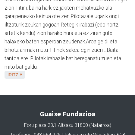
zion Titini, baina hark ez jakiten mehatxuzko ala
garaipenezko keinua ote zen.Pilotazale ugarik ongi
iltzaturik zeukan gogoan Retegik irabazi (edo hortz
artetik kendu) zion harako hura eta ez ziren gutxi
halaxeko baten esperoan zeudenak.Aroa geldi eta
bihotz arimak mutu Titinek sakea egin zuen ...Baita
tantoa ere. Pilotak irabazle bat bereganatu zuen eta
mito bat galdu.
IRITZIA
Guaixe Fundazioa
Foru plaza 23,1 Altsasu 31800 (Nafarroa)
Telefonoa: 948 564 275 | Telegram eta WhatsApp: 618