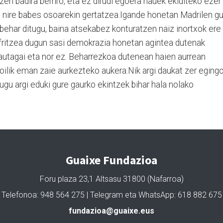
zen badira berriro, eta ez dirudi egoera hauek ekiditeko ezer
n nire babes osoarekin gertatzea.Igande honetan Madrilen g
behar ditugu, baina atsekabez konturatzen naiz inortxok ere
fritzea dugun sasi demokrazia honetan agintea dutenak
hautagai eta nor ez. Beharrezkoa dutenean haien aurrean
oilik eman zaie aurkezteko aukera.Nik argi daukat zer eging
gu argi eduki gure gaurko ekintzek bihar hala nolako
Guaixe Fundazioa
Foru plaza 23,1 Altsasu 31800 (Nafarroa)
Telefonoa: 948 564 275 | Telegram eta WhatsApp: 618 882 675
fundazioa@guaixe.eus