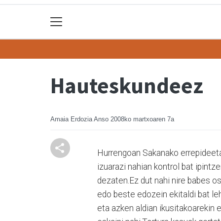
Hauteskundeez
Amaia Erdozia Anso
2008ko martxoaren 7a
Hurrengoan Sakanako errepideetan
izuarazi nahian kontrol bat ipintz
dezaten.Ez dut nahi nire babes os
edo beste edozein ekitaldi bat le
eta azken aldian ikusitakoarekin e