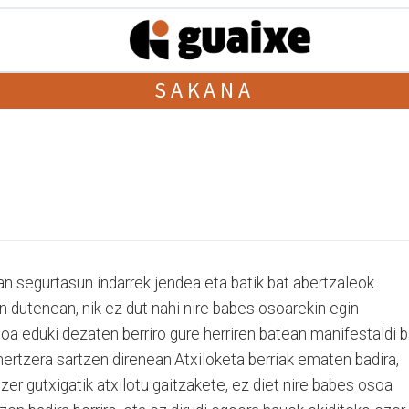
SAKANA
 segurtasun indarrek jendea eta batik bat abertzaleok
en dutenean, nik ez dut nahi nire babes osoarekin egin
oa eduki dezaten berriro gure herriren batean manifestaldi b
hertzera sartzen direnean.Atxiloketa berriak ematen badira,
zer gutxigatik atxilotu gaitzakete, ez diet nire babes osoa