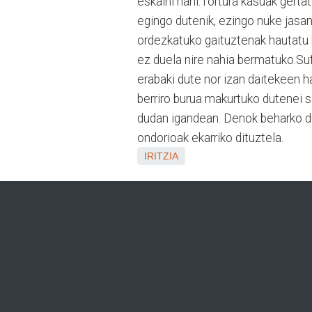
eskaini nahi.Tortura kasuak gertat
egingo dutenik, ezingo nuke jasa
ordezkatuko gaituztenak hautatu 
ez duela nire nahia bermatuko.Su
erabaki dute nor izan daitekeen 
berriro burua makurtuko dutenei s
dudan igandean. Denok beharko du
ondorioak ekarriko dituztela.
IRITZIA