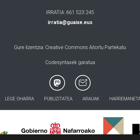
IRRATIA: 661 523 245
irratia@guaixe.eus
Gure lizentzia
: Creative Commons Aitortu Partekatu
Codesyntaxek garatua
LEGE OHARRA
PUBLIZITATEA
ARAUAK
HARREMANET
>