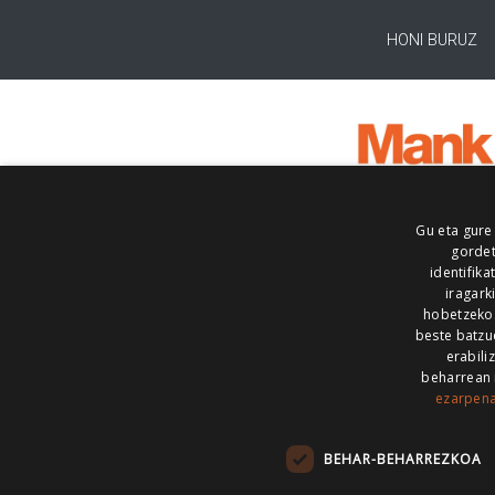
HONI BURUZ
Gu eta gure
gordet
identifika
iragark
hobetzeko
beste batzu
erabili
beharrean 
ezarpen
AIARALDEA
AIKOR
AIURRI
ALEA
BEGITU
ERRAN
EUSKALERRIA IRRA
BEHAR-BEHARREZKOA
KRONIKA
MAILOPE
NOAUA
O