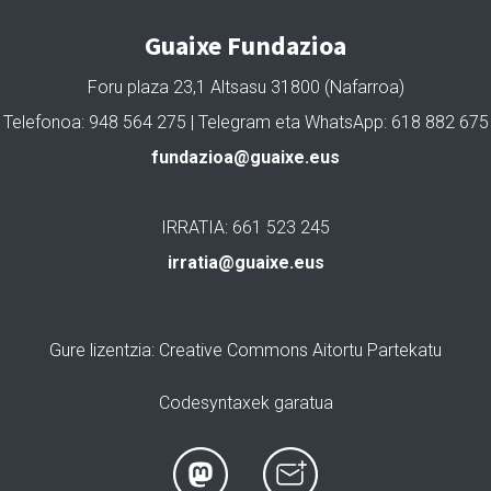
Guaixe Fundazioa
Foru plaza 23,1 Altsasu 31800 (Nafarroa)
Telefonoa: 948 564 275 | Telegram eta WhatsApp: 618 882 675
fundazioa@guaixe.eus
IRRATIA: 661 523 245
irratia@guaixe.eus
Gure lizentzia
: Creative Commons Aitortu Partekatu
Codesyntaxek garatua