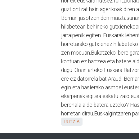
horrek euskara hutsez funtzionat
guztiontzat hain agerikoak diren 
Berrian jasotzen den maiztasunari
hilabetean behineko gutxienekoare
jarraipenik egiten. Euskarak leh
horretarako gutxienez hilabeteko 
zen moduan.Bukatzeko, bere gara
kontuan ez hartzea eta batere ald
dugu. Orain arteko Euskara Batzor
ere ez datorrela bat Araudi Berr
egin eta hasierako asmoei eusten 
ekarpenak egitea eskatu zaio euska
berehala alde batera uzteko? Has
horretan dirau.Euskalgintzaren par
IRITZIA