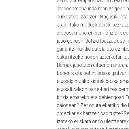
zehar aurrerapausoak lortzeko eu
proposamena indarrean zegoen ara
aurkeztea izan zen. Nagusiki, et
erabilitako moduak berak kezkatz
proposamenaren berri ofizialik e
jaso genuen idatzia (batzuek soil
garrantzi handia dutela eta ezinb
eskaintzeko horren azterketari, eu
Berriak jasotzen dituenen artean, 
Lehenik eta behin, euskalgintzari
euskalgintzako kideek bozka emat
euskaltzaleon parte-hartzea berma
iritzia emateko eta gehiengoari 
zaionean? Zer onura ekarriko dio h
ordezkariek hartzen badituzte?Be
izateko euskara ondo ulertzeareki