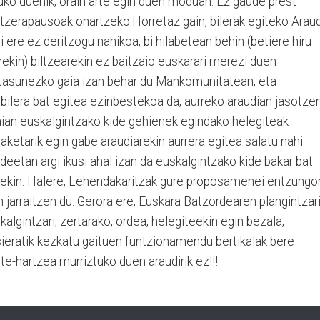
uko duenik, orain arte egin duen moduan. Ez gaude prest
atzerapausoak onartzeko.Horretaz gain, bilerak egiteko Araud
 ere ez deritzogu nahikoa, bi hilabetean behin (betiere hiru
kin) biltzearekin ez baitzaio euskarari merezi duen
entasunezko gaia izan behar du Mankomunitatean, eta
bilera bat egitea ezinbestekoa da, aurreko araudian jasotze
ian euskalgintzako kide gehienek egindako helegiteak
aketarik egin gabe araudiarekin aurrera egitea salatu nahi
deetan argi ikusi ahal izan da euskalgintzako kide bakar bat
iarekin. Halere, Lehendakaritzak gure proposamenei entzungo
jarraitzen du. Gerora ere, Euskara Batzordearen plangintzar
lgintzari; zertarako, ordea, helegiteekin egin bezala,
ieratik kezkatu gaituen funtzionamendu bertikalak bere
te-hartzea murriztuko duen araudirik ez!!!