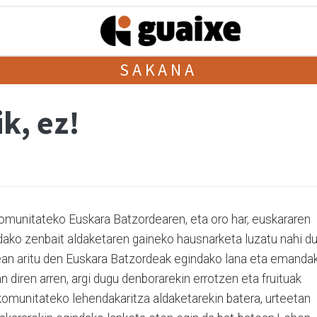
SAKANA
k, ez!
munitateko Euskara Batzordearen, eta oro har, euskararen
dako zenbait aldaketaren gaineko hausnarketa luzatu nahi d
nean aritu den Euskara Batzordeak egindako lana eta emanda
 diren arren, argi dugu denborarekin errotzen eta fruituak
komunitateko lehendakaritza aldaketarekin batera, urteetan