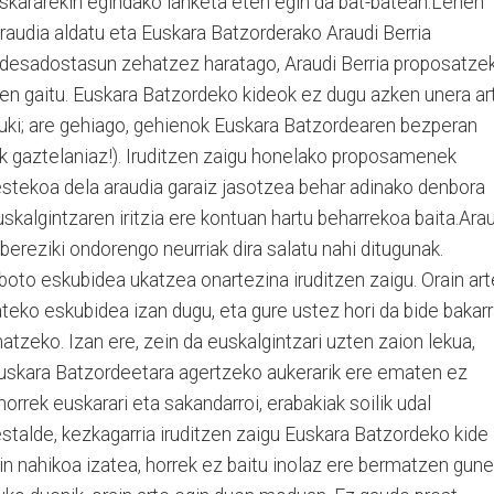
skararekin egindako lanketa eten egin da bat-batean.Lehen
udia aldatu eta Euskara Batzorderako Araudi Berria
a desadostasun zehatzez haratago, Araudi Berria proposatze
en gaitu. Euskara Batzordeko kideok ez dugu azken unera ar
duki; are gehiago, gehienok Euskara Batzordearen bezperan
ik gaztelaniaz!). Iruditzen zaigu honelako proposamenek
estekoa dela araudia garaiz jasotzea behar adinako denbora
skalgintzaren iritzia ere kontuan hartu beharrekoa baita.Ara
bereziki ondorengo neurriak dira salatu nahi ditugunak.
 boto eskubidea ukatzea onartezina iruditzen zaigu. Orain art
eko eskubidea izan dugu, eta gure ustez hori da bide bakar
tzeko. Izan ere, zein da euskalgintzari uzten zaion lekua,
Euskara Batzordeetara agertzeko aukerarik ere ematen ez
orrek euskarari eta sakandarroi, erabakiak soilik udal
stalde, kezkagarria iruditzen zaigu Euskara Batzordeko kide
n nahikoa izatea, horrek ez baitu inolaz ere bermatzen gune