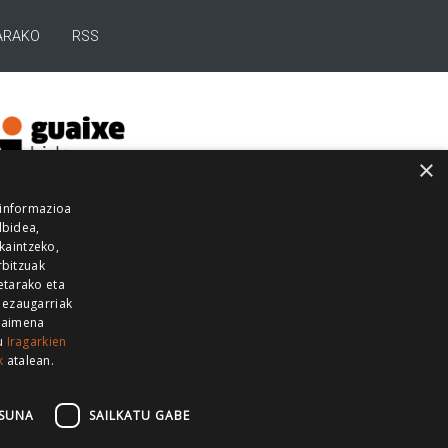
ARAKO
RSS
×
 informazioa
lbidea,
skaintzeko,
rbitzuak
etarako eta
 ezaugarriak
 baimena
zu
Iragarkien
k
atalean.
EITIA GUKA
AZKOITIA GUKA
BARRENA
GUKA
GUKA TELEBISTA
HIRUKA
SUNA
SAILKATU GABE
Z GUKA
ZUMAIA GUKA
28 KANALA