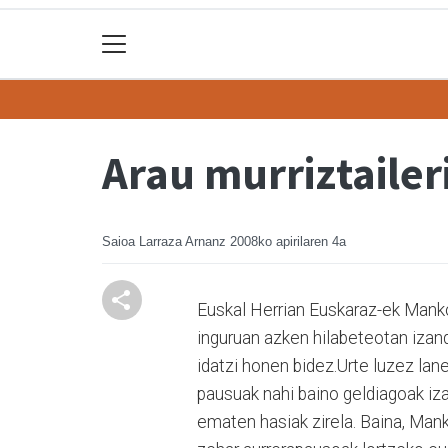
Arau murriztaileri
Saioa Larraza Arnanz
2008ko apirilaren 4a
Euskal Herrian Euskaraz-ek Manko
inguruan azken hilabeteotan izan
idatzi honen bidez.Urte luzez la
pausuak nahi baino geldiagoak izan
ematen hasiak zirela. Baina, Man