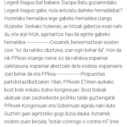
Legedi Nagusi bat bakarra. Europa Batu guziarendako
Legedi Nagusi gabe, nola antolatu daiteke herrialdebat?
Horrelako herrialdea lege gabeko herrialdea izango
litzateke. Gerkako hizkeran, an hitzak gabetza esan nahi
du, eta arjé hitzk, agintaritza: hau da aginte gabeko
herrialdea.-----------------Cesarrek, bereemazteari esaten
zion: "ez da nahiko iduritzea, izan egin behar da". Hori da
nik PPkoei esango niena: ez da nahikoa espainiar
zaletasuna, espainiar abertzale dela esatea; espainiarra
izan behar da eta PPkoa.-----------------Propuestas
partidistasIlbeltzaren 18an, PPkoek ETAren aurkako
bost bide eskatu dizkio kongresuari. Bost bideak
ukatuak izan zaizkiebeste politiko talde guztiengatik.
PPkoek Kongresuan eta Gobernuan agindu nahi dute.
Guztien gain agintzeko gogo bizia dauka. Aznarrek
esaten zuen bezala, "están conmigo o contra mí" (nire