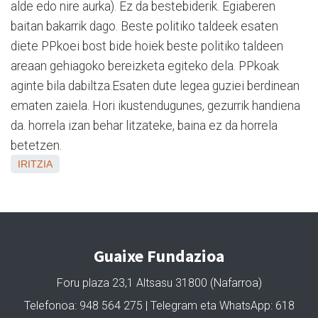
alde edo nire aurka). Ez da bestebiderik. Egiaberen
baitan bakarrik dago. Beste politiko taldeek esaten
diete PPkoei bost bide hoiek beste politiko taldeen
areaan gehiagoko bereizketa egiteko dela. PPkoak
aginte bila dabiltza.Esaten dute legea guziei berdinean
ematen zaiela. Hori ikustendugunes, gezurrik handiena
da. horrela izan behar litzateke, baina ez da horrela
betetzen.
IRITZIA
Guaixe Fundazioa
Foru plaza 23,1 Altsasu 31800 (Nafarroa)
Telefonoa: 948 564 275 | Telegram eta WhatsApp: 618