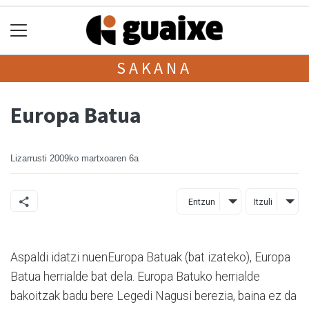
SAKANA
Europa Batua
Lizarrusti
2009ko martxoaren 6a
Entzun
Itzuli
Aspaldi idatzi nuenEuropa Batuak (bat izateko), Europa
Batua herrialde bat dela. Europa Batuko herrialde
bakoitzak badu bere Legedi Nagusi berezia, baina ez da