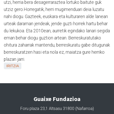
utzi, herria bera desagerraraztea lortuko baitute guk
utziz gero.Horregatik, herri mugimenduari deia luzatu
nahi diogu. Gazteek, euskara eta kulturaren alde lanean
urteak daraman jendeak, jende guzti horrek hartu behar
du lekukoa. Eta 2010ean, aurretik egindako lanari segida
eman behar diogu guztion artean. Berreskuratutako
ohitura zaharrak mantendu, berreskuratu gabe ditugunak
berreskuratzen hasi eta nola ez, maiatza gure herriko
plazan jarri.
IRITZIA
Guaixe Fundazioa
Foru plaza 23,1 Altsasu 31800 (Nafarroa)