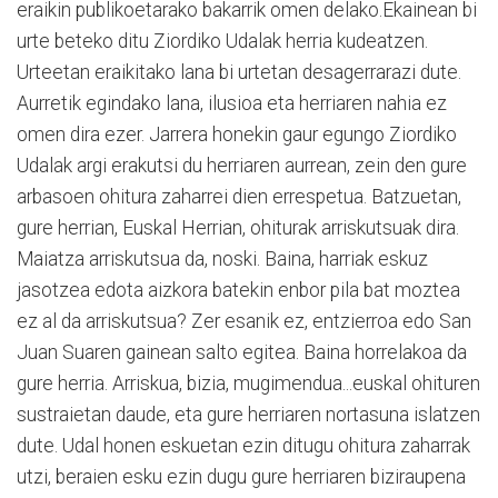
eraikin publikoetarako bakarrik omen delako.Ekainean bi
urte beteko ditu Ziordiko Udalak herria kudeatzen.
Urteetan eraikitako lana bi urtetan desagerrarazi dute.
Aurretik egindako lana, ilusioa eta herriaren nahia ez
omen dira ezer. Jarrera honekin gaur egungo Ziordiko
Udalak argi erakutsi du herriaren aurrean, zein den gure
arbasoen ohitura zaharrei dien errespetua. Batzuetan,
gure herrian, Euskal Herrian, ohiturak arriskutsuak dira.
Maiatza arriskutsua da, noski. Baina, harriak eskuz
jasotzea edota aizkora batekin enbor pila bat moztea
ez al da arriskutsua? Zer esanik ez, entzierroa edo San
Juan Suaren gainean salto egitea. Baina horrelakoa da
gure herria. Arriskua, bizia, mugimendua...euskal ohituren
sustraietan daude, eta gure herriaren nortasuna islatzen
dute. Udal honen eskuetan ezin ditugu ohitura zaharrak
utzi, beraien esku ezin dugu gure herriaren biziraupena