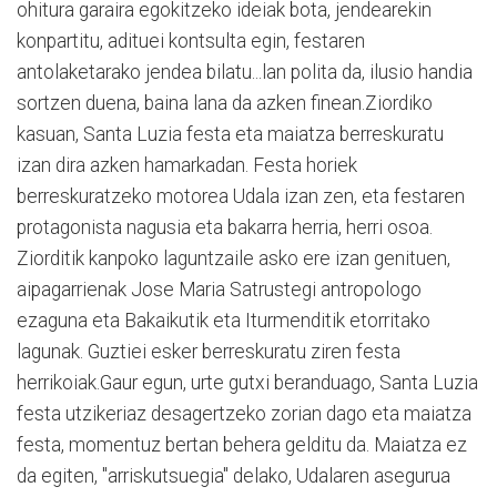
ohitura garaira egokitzeko ideiak bota, jendearekin
konpartitu, adituei kontsulta egin, festaren
antolaketarako jendea bilatu...lan polita da, ilusio handia
sortzen duena, baina lana da azken finean.Ziordiko
kasuan, Santa Luzia festa eta maiatza berreskuratu
izan dira azken hamarkadan. Festa horiek
berreskuratzeko motorea Udala izan zen, eta festaren
protagonista nagusia eta bakarra herria, herri osoa.
Ziorditik kanpoko laguntzaile asko ere izan genituen,
aipagarrienak Jose Maria Satrustegi antropologo
ezaguna eta Bakaikutik eta Iturmenditik etorritako
lagunak. Guztiei esker berreskuratu ziren festa
herrikoiak.Gaur egun, urte gutxi beranduago, Santa Luzia
festa utzikeriaz desagertzeko zorian dago eta maiatza
festa, momentuz bertan behera gelditu da. Maiatza ez
da egiten, "arriskutsuegia" delako, Udalaren asegurua