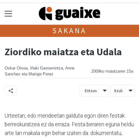
SAKANA
Ziordiko maiatza eta Udala
Oskar Otsoa, Iñaki Gastamintza, Anne
2009ko maiatzaren 15a
Sanchez eta Mariaje Perez
Entzun
Itzuli
Urteetan, edo mendeetan galduta egon diren festak
berreskuratzea ez da erraza. Festa beraren eguna heldu
arte lan makala egin behar izaten da: dokumentatu,