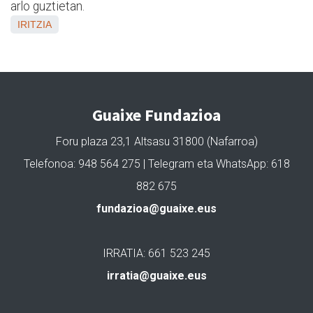
arlo guztietan.
IRITZIA
Guaixe Fundazioa
Foru plaza 23,1 Altsasu 31800 (Nafarroa)
Telefonoa: 948 564 275 | Telegram eta WhatsApp: 618
882 675
fundazioa@guaixe.eus
IRRATIA: 661 523 245
irratia@guaixe.eus