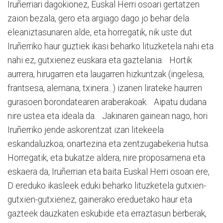
Iruñerriari dagokionez, Euskal Herri osoari gertatzen
zaion bezala, gero eta argiago dago jo behar dela
eleaniztasunaren alde, eta horregatik, nik uste dut
Iruñerriko haur guztiek ikasi beharko lituzketela nahi eta
nahi ez, gutxienez euskara eta gaztelania. Hortik
aurrera, hirugarren eta laugarren hizkuntzak (ingelesa,
frantsesa, alemana, txinera...) izanen lirateke haurren
gurasoen borondatearen araberakoak. Aipatu dudana
nire ustea eta ideala da. Jakinaren gainean nago, hori
Iruñerriko jende askorentzat izan litekeela
eskandaluzkoa, onartezina eta zentzugabekeria hutsa.
Horregatik, eta bukatze aldera, nire proposamena eta
eskaera da, Iruñerrian eta baita Euskal Herri osoan ere,
D ereduko ikasleek eduki beharko lituzketela gutxien-
gutxien-gutxienez, gainerako ereduetako haur eta
gazteek dauzkaten eskubide eta erraztasun berberak,