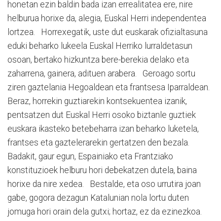
honetan ezin baldin bada izan errealitatea ere, nire
helburua horixe da, alegia, Euskal Herri independentea
lortzea. Horrexegatik, uste dut euskarak ofizialtasuna
eduki beharko lukeela Euskal Herriko lurraldetasun
osoan, bertako hizkuntza bere-berekia delako eta
zaharrena, gainera, adituen arabera. Geroago sortu
ziren gaztelania Hegoaldean eta frantsesa Iparraldean.
Beraz, horrekin guztiarekin kontsekuentea izanik,
pentsatzen dut Euskal Herri osoko biztanle guztiek
euskara ikasteko betebeharra izan beharko luketela,
frantses eta gaztelerarekin gertatzen den bezala.
Badakit, gaur egun, Espainiako eta Frantziako
konstituzioek helburu hori debekatzen dutela, baina
horixe da nire xedea. Bestalde, eta oso urrutira joan
gabe, gogora dezagun Katalunian nola lortu duten
jomuga hori orain dela gutxi; hortaz, ez da ezinezkoa.