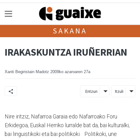
SAKANA
IRAKASKUNTZA IRUÑERRIAN
Xanti Begiristain Madotz
2009ko azaroaren 27a
Entzun
Itzuli
Nire iritziz, Nafarroa Garaia edo Nafarroako Foru
Erkidegoa, Euskal Herriko lurralde bat da, bai kulturalki,
bai linguistikoki eta bai politikoki. Politikoki, une