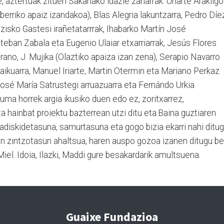
 aztertuak zituen Sakanako idazle zaharrak: Uharte Arakilgo
iberriko apaiz izandakoa), Blas Alegria lakuntzarra, Pedro Díe
zisko Gastesi irañetatarrrak, Ihabarko Martín José
steban Zabala eta Eugenio Ulaiar etxarriarrak, Jesús Flores
drano, J. Mujika (Olaztiko apaiza izan zena), Serapio Navarro
aikuarra, Manuel Iriarte, Martin Otermin eta Mariano Perkaz
José María Satrustegi arruazuarra eta Fernándo Urkia
lduma horrek argia ikusiko duen edo ez, zoritxarrez,
 hainbat proiektu bazterrean utzi ditu eta.Baina guztiaren
adiskidetasuna, samurtasuna eta gogo bizia ekarri nahi ditu
ren zintzotasun ahaltsua, haren auspo gozoa izanen ditugu be
iel. Idoia, Ilazki, Maddi gure besakardarik amultsuena.
Guaixe Fundazioa