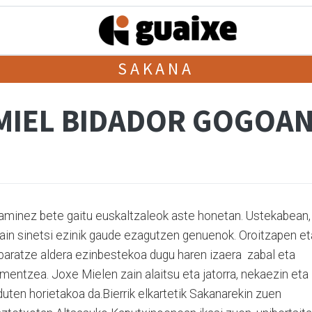
SAKANA
MIEL BIDADOR GOGOA
aminez bete gaitu euskaltzaleok aste honetan. Ustekabean,
orain sinetsi ezinik gaude ezagutzen genuenok. Oroitzapen et
paratze aldera ezinbestekoa dugu haren izaera zabal eta
rmentzea. Joxe Mielen zain alaitsu eta jatorra, nekaezin eta
uten horietakoa da.Bierrik elkartetik Sakanarekin zuen