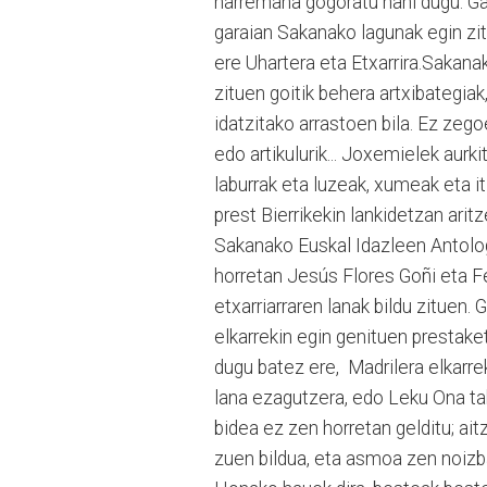
harremana gogoratu nahi dugu. Ga
garaian Sakanako lagunak egin zi
ere Uhartera eta Etxarrira.Sakana
zituen goitik behera artxibategiak,
idatzitako arrastoen bila. Ez zegoe
edo artikulurik... Joxemielek aurki
laburrak eta luzeak, xumeak eta i
prest Bierrikekin lankidetzan arit
Sakanako Euskal Idazleen Antologi
horretan Jesús Flores Goñi eta F
etxarriarraren lanak bildu zituen. 
elkarrekin egin genituen prestaket
dugu batez ere, Madrilera elkarre
lana ezagutzera, edo Leku Ona ta
bidea ez zen horretan gelditu; ait
zuen bildua, eta asmoa zen noizba