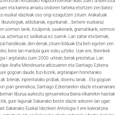
ztetxotan Altsasuko Kaputxinoenean ikasi zuen, unibertsit
tuen eta karrera amaitu ondoren tarteka etortzen zen batez
ko euskal idazleak oso ongi ezagutzen zituen. Arakatuak
 liburutegiak, aldizkariak, egunkariak..., betiere euskaraz
n sormen lanik, itzulpenik, saiakerarik, gramatikarik, sermoir
tua, aztertua ez sailkatua ez zuenik. Lan zahar eta berriak,
tzal handikoak; den-denak zituen bilduak.Eta beti egoten zen
zeko, bere lan mardula gure esku uzteko. Izan ere, Bierrikek
a I argitaratu zuen 2000. urtean, berak prestatua. Lan
elipe Araña Mendinueta arbizuarren eta Santiago Ezkerra
Gure gogoan daude, bizi-bizirik, argitarapen horretarako
ak: bilerak, inprentarako probak, diseinu lanak... Eta gogoan
kin joan ginenekoa, Santiago Ezkerrarekin idazle etxarriarrar
bernan liburua aurkeztu genuenekoa.Baina elkarrekin hasita
zitik, gure lagunak Sakanako beste idazle askoren lan ugari
it Sakanako Euskal Idezleen Antologia II ere kaleratzea.