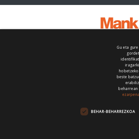
Gu eta gure
gordet
identifika
iragark
hobetzeko
beste batzu
erabili
beharrean 
ezarpen
AIARALDEA
AIKOR
AIURRI
ALEA
BEGITU
ERRAN
EUSKALERRIA IRRA
BEHAR-BEHARREZKOA
KRONIKA
MAILOPE
NOAUA
O