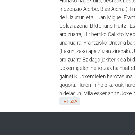
Honako hauek dira, besteak beste,
Inozenzio Aierbe, Blas Aierra (Hir
de Ulzurrun eta Juan Miguel Frant
Goldarazena, Biktoriano Huitzi, E
arbizuarra, Hiriberriko Calixto Me
unanuarra, Frantzisko Ondarra bak
(Lakuntzako apaiz izan zirenak), 
arbizuarra.Ez dago jakiterik ea bi
Joxemigelen heriotzak hainbat eta
gainetik Joxemielen berotasuna, 
gogora. Haren irriño pikaroak, ha
bidelagun. Mila esker anitz Joxe M
IRITZIA