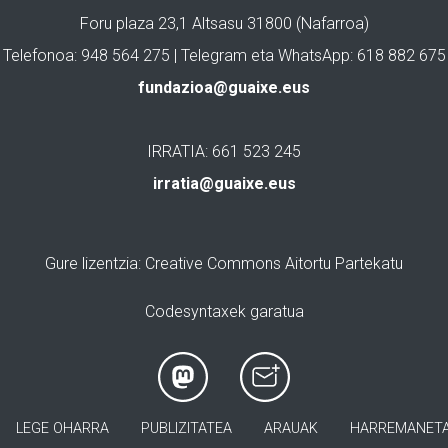
Foru plaza 23,1 Altsasu 31800 (Nafarroa)
Telefonoa: 948 564 275 | Telegram eta WhatsApp: 618 882 675
fundazioa@guaixe.eus
IRRATIA: 661 523 245
irratia@guaixe.eus
Gure lizentzia
: Creative Commons Aitortu Partekatu
Codesyntaxek garatua
LEGE OHARRA
PUBLIZITATEA
ARAUAK
HARREMANET