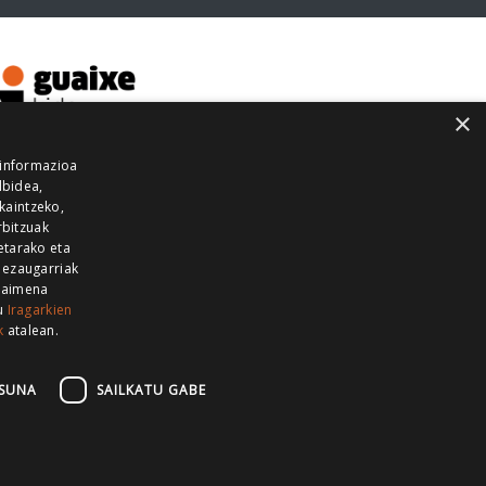
×
 informazioa
lbidea,
skaintzeko,
rbitzuak
etarako eta
 ezaugarriak
 baimena
zu
Iragarkien
k
atalean.
EITIA GUKA
AZKOITIA GUKA
BARRENA
GUKA
GUKA TELEBISTA
HIRUKA
SUNA
SAILKATU GABE
Z GUKA
ZUMAIA GUKA
28 KANALA