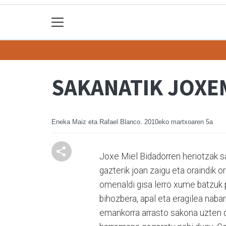
SAKANATIK JOXE
Eneka Maiz eta Rafael Blanco.
2010eko martxoaren 5a
Joxe Miel Bidadorren heriotzak s
gazterik joan zaigu eta oraindik 
omenaldi gisa lerro xume batzuk 
bihozbera, apal eta eragilea naba
emankorra arrasto sakona uzten d