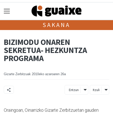
SAKANA
BIZIMODU ONAREN
SEKRETUA- HEZKUNTZA
PROGRAMA
Gizarte Zerbitzuak
2010eko azaroaren 26a
Entzun
Itzuli
Oraingoan, Oinarrizko Gizarte Zerbitzuetan gauden