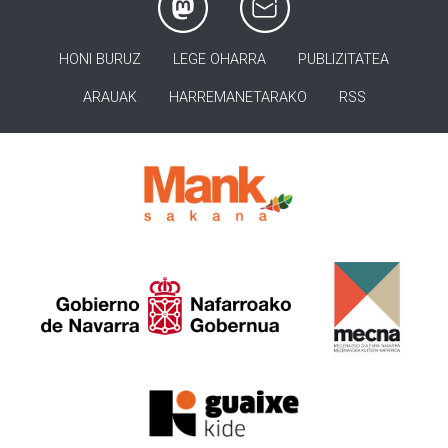
HONI BURUZ
LEGE OHARRA
PUBLIZITATEA
ARAUAK
HARREMANETARAKO
RSS
>