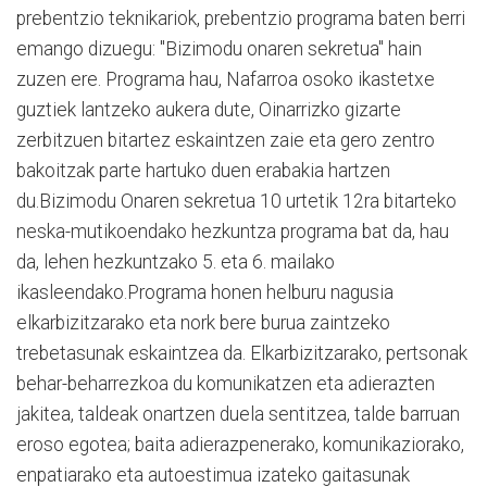
prebentzio teknikariok, prebentzio programa baten berri
emango dizuegu: "Bizimodu onaren sekretua" hain
zuzen ere. Programa hau, Nafarroa osoko ikastetxe
guztiek lantzeko aukera dute, Oinarrizko gizarte
zerbitzuen bitartez eskaintzen zaie eta gero zentro
bakoitzak parte hartuko duen erabakia hartzen
du.Bizimodu Onaren sekretua 10 urtetik 12ra bitarteko
neska-mutikoendako hezkuntza programa bat da, hau
da, lehen hezkuntzako 5. eta 6. mailako
ikasleendako.Programa honen helburu nagusia
elkarbizitzarako eta nork bere burua zaintzeko
trebetasunak eskaintzea da. Elkarbizitzarako, pertsonak
behar-beharrezkoa du komunikatzen eta adierazten
jakitea, taldeak onartzen duela sentitzea, talde barruan
eroso egotea; baita adierazpenerako, komunikaziorako,
enpatiarako eta autoestimua izateko gaitasunak