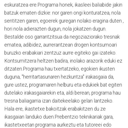
eskuratzea ere.Programa honek, ikasleei baliabide jakin
batzuk ematen dizkie: nor garen ongi konturatzea, nola
sentitzen garen, egoerek guregan nolako eragina duten ,
hori nola adierazten dugun, nola jokatzen dugun.
Bestalde oso garrantzitsua da negoziaziorako tresnak
ematea, adibidez, aurrerantzean drogen kontsumoari
buruzko erabakiari zentzuz aurre egiteko gai izateko.
Kontsumitzera heltzen badira, inolako arazorik eduki ez
ditzaten.Programa hau txertatzeko, egokien ikusten
duguna, "herritartasunaren hezkuntza" irakasgaia da,
gure ustez, programaren helburu eta edukiek bat egiten
dutelako irakasgaiarekin eta, aldi berean, programa hau
tresna baliagarria izan daitekeelako gelan lantzeko.
Hala ere, ikastetxe bakoitzak erabakitzen du ze
ikasgaian landuko duen.Prebentzio teknikariak gara,
ikastetxeetan programa aurkeztu eta tutoreei edo