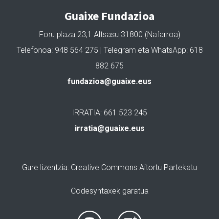
Guaixe Fundazioa
Foru plaza 23,1 Altsasu 31800 (Nafarroa)
Telefonoa: 948 564 275 | Telegram eta WhatsApp: 618
882 675
fundazioa@guaixe.eus
IRRATIA: 661 523 245
irratia@guaixe.eus
Gure lizentzia
: Creative Commons Aitortu Partekatu
Codesyntaxek garatua