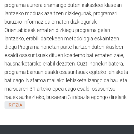
programa aurrera eramango duten irakasleei klasean
lantzeko moduak azaltzen dizkiegunak, programari
buruzko informazioa ematen dizkiegunak.
Orientabideak ematen dizkiegu programa gelan
lantzeko, erabili daitekeen metodologia eskaintzen
diegu.Programa honetan parte hartzen duten ikasleei
esaldi osasuntsuak dituen koaderno bat ematen zaie,
hausnarketarako erabil dezaten. Guzti honekin batera,
programa barruan esaldi osasuntsuak egiteko lehiaketa
bat dago. Nafarroa mailako lehiaketa izango da hau eta
marsuaren 31 arteko epea dago esaldi osasuntsu
hauek aurkezteko, bukaeran 3 irabazle egongo direlarik.
IRITZIA