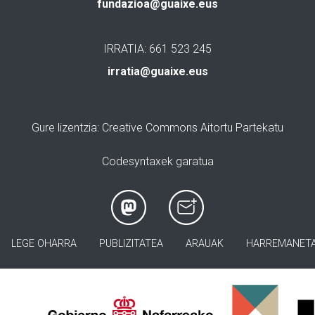
fundazioa@guaixe.eus
IRRATIA: 661 523 245
irratia@guaixe.eus
Gure lizentzia
: Creative Commons Aitortu Partekatu
Codesyntaxek garatua
LEGE OHARRA
PUBLIZITATEA
ARAUAK
HARREMANET