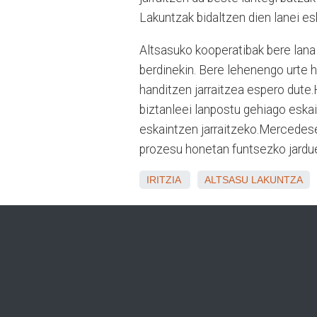
Lakuntzak bidaltzen dien lanei es
Altsasuko kooperatibak bere lana
berdinekin. Bere lehenengo urte h
handitzen jarraitzea espero dut
biztanleei lanpostu gehiago eskai
eskaintzen jarraitzeko.Mercedesek
prozesu honetan funtsezko jarduer
IRITZIA
ALTSASU
LAKUNTZA