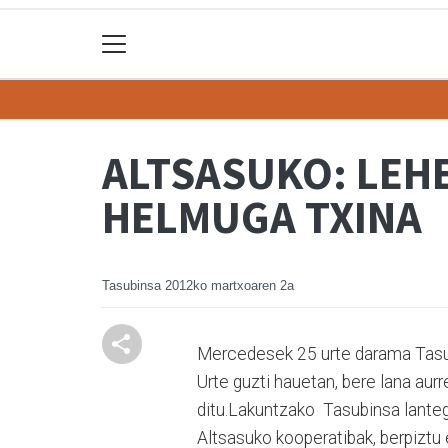
ALTSASUKO: LEH
HELMUGA TXINA
Tasubinsa
2012ko martxoaren 2a
Mercedesek 25 urte darama Tasub
Urte guzti hauetan, bere lana aur
ditu.Lakuntzako Tasubinsa lantegi
Altsasuko kooperatibak, berpiztu 