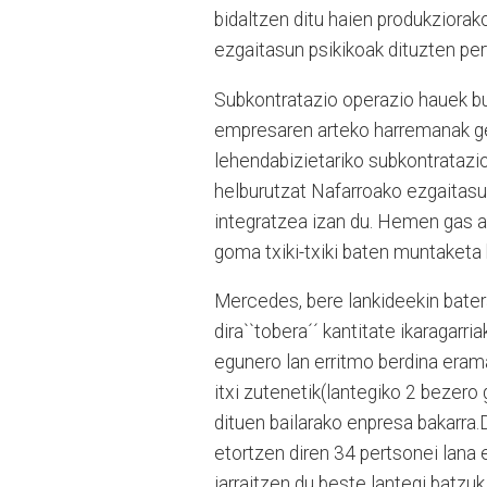
bidaltzen ditu haien produkziorak
ezgaitasun psikikoak dituzten pe
Subkontratazio operazio hauek bu
empresaren arteko harremanak ge
lehendabizietariko subkontratazio
helburutzat Nafarroako ezgaitasun
integratzea izan du. Hemen gas ap
goma txiki-txiki baten muntaketa 
Mercedes, bere lankideekin bater
dira``tobera´´ kantitate ikaragarr
egunero lan erritmo berdina era
itxi zutenetik(lantegiko 2 bezero
dituen bailarako enpresa bakarra.
etortzen diren 34 pertsonei lana
jarraitzen du beste lantegi batzu