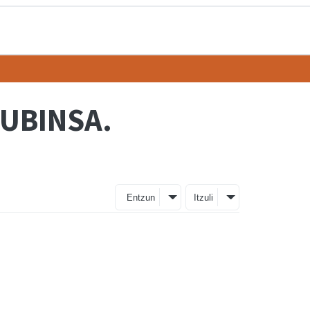
UBINSA.
Entzun
Itzuli