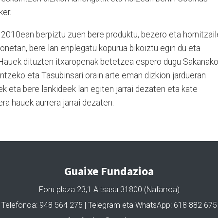
ker.
 2010ean berpiztu zuen bere produktu, bezero eta hornitzail
onetan, bere lan enplegatu kopurua bikoiztu egin du eta
e.Hauek dituzten itxaropenak betetzea espero dugu Sakanak
ntzeko eta Tasubinsari orain arte eman dizkion jardueran
 eta bere lankideek lan egiten jarrai dezaten eta kate
a hauek aurrera jarrai dezaten.
Guaixe Fundazioa
Foru plaza 23,1 Altsasu 31800 (Nafarroa)
Telefonoa: 948 564 275 | Telegram eta WhatsApp: 618 882 675