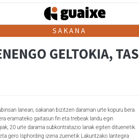
SAKANA
ENENGO GELTOKIA, TAS
insan lanean, sakanan bizitzen daraman urte kopuru bera.
rera eramateko gaitasun fin eta trebeak landu egin
ak, 20 urte darama subkontratazio lanak egiten dituenetik.
eta gero Isphording izena zuenetik Lakuntzako lantegira