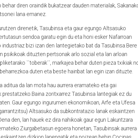
o behar diren oraindik bukatzear dauden materialak, Sakanak
rtsonei lana emanez.
rutzen direnetik, Tasubinsa eta gaur egungo Altsasuko
rtutasun sendoa garatu egin du eta honi esker Nafarroan
 industriaz bizi izan den lantegietako bat da Tasubinsa.Bere
 psikikoak dituzten pertsonak arlo sozial eta lan arloan
liketarako ``toberak´´, markajea behar duten pieza txikiak n
beharrezkoa duten eta beste hainbat lan egin izan dituzte.
a aditua da lan mota hau aurrera eramateko eta gai
iak prestatzeko.Baina zoritxarrez Tasubinsa lantegiak ez du
maten. Gaur egungo ingurumen ekonomikoan, Arfe eta Ufesa
 garrantzitsu) Altsasuko da subkontratazio lanak eskaintzen
Dena den, lan hauek ez dira nahikoak gaur egun Lakuntzara
 emateko.Ziurgabetasun egoera honetan, Tasubinsak aurrera
k eskaintzen dizkion lanengatik eta noizean behin Cocinas