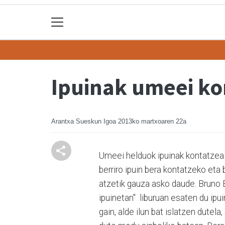
Ipuinak umeei ko
Arantxa Sueskun Igoa
2013ko martxoaren 22a
Umeei helduok ipuinak kontatzea 
berriro ipuin bera kontatzeko eta 
atzetik gauza asko daude. Bruno 
ipuinetan" liburuan esaten du ipu
gain, alde ilun bat islatzen dutel