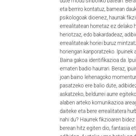
dute modu sinboliko batean. Beraz
eta berriro kontatuz, barnean dau
psikologoak dioenez, haurrak fikz
errealitatean horretaz ez delako h
heriotzaz, edo bakardadeaz, adibi
errealitateak horiei buruz mintzat
horiengan kanporatzeko. Ipuinek 
Baina gakoa identifikazioa da. Ipu
ematen badio haurrari. Beraz, ipu
joan baino lehenagoko momentura
pasatzeko ere balio dute, adibid
askatzeko, beldurrei aurre egitek
alaben arteko komunikazioa areag
daiteke eta bere errealitatera h
nahi du? Haurrek fikzioaren bidez
berean hitz egiten dio, fantasia e