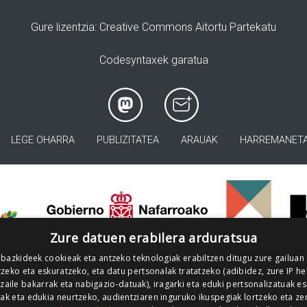
Gure lizentzia
: Creative Commons Aitortu Partekatu
Codesyntaxek garatua
LEGE OHARRA
PUBLIZITATEA
ARAUAK
HARREMANET
>
Zure datuen erabilera arduratsua
 bazkideek cookieak eta antzeko teknologiak erabiltzen ditugu zure gailuan
zeko eta eskuratzeko, eta datu pertsonalak tratatzeko (adibidez, zure IP he
tzaile bakarrak eta nabigazio-datuak), iragarki eta eduki pertsonalizatuak e
iak eta edukia neurtzeko, audientziaren inguruko ikuspegiak lortzeko eta ze