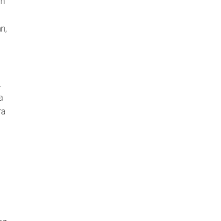
in
n,
.
a
ra