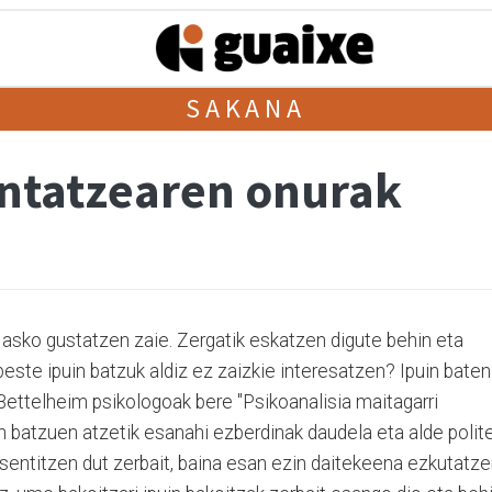
SAKANA
ntatzearen onurak
asko gustatzen zaie. Zergatik eskatzen digute behin eta
beste ipuin batzuk aldiz ez zaizkie interesatzen? Ipuin baten
Bettelheim psikologoak bere "Psikoanalisia maitagarri
in batzuen atzetik esanahi ezberdinak daudela eta alde polit
a, sentitzen dut zerbait, baina esan ezin daitekeena ezkutatz