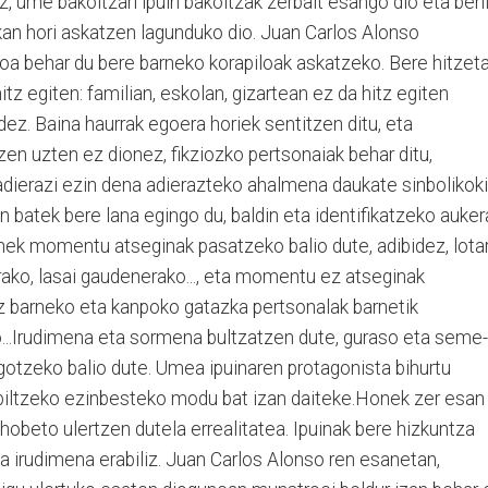
, ume bakoitzari ipuin bakoitzak zerbait esango dio eta beh
kan hori askatzen lagunduko dio. Juan Carlos Alonso
ioa behar du bere barneko korapiloak askatzeko. Bere hitzeta
itz egiten: familian, eskolan, gizartean ez da hitz egiten
dez. Baina haurrak egoera horiek sentitzen ditu, eta
zen uzten ez dionez, fikziozko pertsonaiak behar ditu,
adierazi ezin dena adierazteko ahalmena daukate sinbolikoki
in batek bere lana egingo du, baldin eta identifikatzeko auker
inek momentu atseginak pasatzeko balio dute, adibidez, lota
ko, lasai gaudenerako..., eta momentu ez atseginak
ez barneko eta kanpoko gatazka pertsonalak barnetik
o...Irudimena eta sormena bultzatzen dute, guraso eta seme-
otzeko balio dute. Umea ipuinaren protagonista bihurtu
urbiltzeko ezinbesteko modu bat izan daiteke.Honek zer esan
 hobeto ulertzen dutela errealitatea. Ipuinak bere hizkuntza
ta irudimena erabiliz. Juan Carlos Alonso ren esanetan,