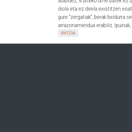
adibidez, 4 urteko ume batek ez 
diola eta ez direla existitzen es
gure "zergatiak", berak beldurra s
arrazonamendua erabiliz. Ipuinak, a
IRITZIA