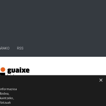
ARAKO
RSS
×
 informazioa
lbidea,
skaintzeko,
rbitzuak