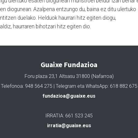
digu ulertuko esaten diogunean munstroei beldur izan behar 
aten diogunean. Azalpena entzungo du, baina ez ditu ulertuko
entitzen duelako. Helduok haurrari hitz egiten diogu,
ldiz, haurraren bihotzari hitz egiten dio.
Guaixe Fundazioa
Foru plaza 23,1 Altsasu 31800 (Nafarroa)
Telefonoa: 948 564 275 | Telegram eta WhatsApp: 618 882 675
fundazioa@guaixe.eus
IRRATIA: 661 523 245
irratia@guaixe.eus