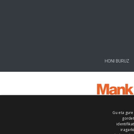
HONI BURUZ
Gu eta gure
gordet
identifika
iragark