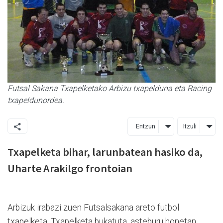
Futsal Sakana Txapelketako Arbizu txapelduna eta Racing
txapeldunordea.
Entzun
Itzuli
Txapelketa bihar, larunbatean hasiko da,
Uharte Arakilgo frontoian
Arbizuk irabazi zuen Futsalsakana areto futbol
txapelketa. Txapelketa bukatuta, asteburu honetan