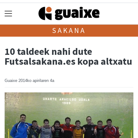
SAKANA
10 taldeek nahi dute
Futsalsakana.es kopa altxatu
Guaixe
2014ko apirilaren 4a