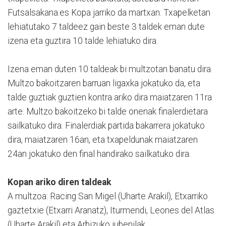
Futsalsakana.es Kopa jarriko da martxan. Txapelketan
lehiatutako 7 taldeez gain beste 3 taldek eman dute
izena eta guztira 10 talde lehiatuko dira.
Izena eman duten 10 taldeak bi multzotan banatu dira.
Multzo bakoitzaren barruan ligaxka jokatuko da, eta
talde guztiak guztien kontra ariko dira maiatzaren 11ra
arte. Multzo bakoitzeko bi talde onenak finalerdietara
sailkatuko dira. Finalerdiak partida bakarrera jokatuko
dira, maiatzaren 16an, eta txapeldunak maiatzaren
24an jokatuko den final handirako sailkatuko dira.
Kopan ariko diren taldeak
A multzoa: Racing San Migel (Uharte Arakil), Etxarriko
gaztetxie (Etxarri Aranatz), Iturmendi, Leones del Atlas
(Uharte Arakil) eta Arbizuko jubenilak.