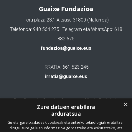
Guaixe Fundazioa
Foru plaza 23,1 Altsasu 31800 (Nafarroa)
Telefonoa: 948 564 275 | Telegram eta WhatsApp: 618
882 675
fundazioa@guaixe.eus
IRRATIA: 661 523 245
irratia@guaixe.eus
Gure lizentzia
: Creative Commons Aitortu Partekatu
×
Zure datuen erabilera
arduratsua
Codesyntaxek garatua
Gu eta gure bazkideek cookieak eta antzeko teknologiak erabiltzen
ditugu zure gailuan informazioa gordetzeko eta eskuratzeko, eta