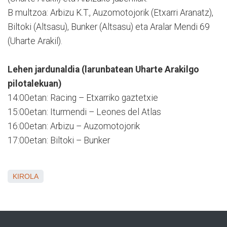
B multzoa: Arbizu K.T., Auzomotojorik (Etxarri Aranatz),
Biltoki (Altsasu), Bunker (Altsasu) eta Aralar Mendi 69
(Uharte Arakil).
Lehen jardunaldia (larunbatean Uharte Arakilgo
pilotalekuan)
14:00etan: Racing – Etxarriko gaztetxie
15:00etan: Iturmendi – Leones del Atlas
16:00etan: Arbizu – Auzomotojorik
17:00etan: Biltoki – Bunker
KIROLA