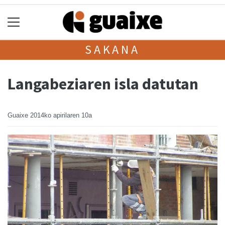
SAKANA
Langabeziaren isla datutan
Guaixe
2014ko apirilaren 10a