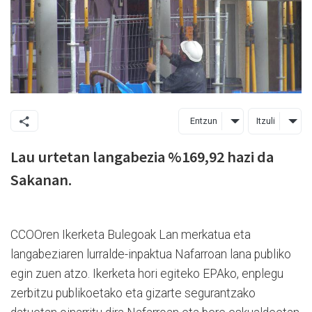
Entzun
Itzuli
Lau urtetan langabezia %169,92 hazi da
Sakanan.
CCOOren Ikerketa Bulegoak Lan merkatua eta
langabeziaren lurralde-inpaktua Nafarroan lana publiko
egin zuen atzo. Ikerketa hori egiteko EPAko, enplegu
zerbitzu publikoetako eta gizarte segurantzako