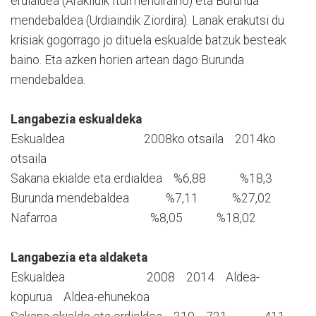
erdialdea (Arakildik Iturmendiraino) eta Burunda
mendebaldea (Urdiaindik Ziordira). Lanak erakutsi du
krisiak gogorrago jo dituela eskualde batzuk besteak
baino. Eta azken horien artean dago Burunda
mendebaldea.
Langabezia eskualdeka
Eskualdea 2008ko otsaila 2014ko
otsaila
Sakana ekialde eta erdialdea %6,88 %18,3
Burunda mendebaldea %7,11 %27,02
Nafarroa %8,05 %18,02
Langabezia eta aldaketa
Eskualdea 2008 2014 Aldea-
kopurua Aldea-ehunekoa