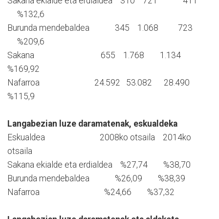
Sakana ekialde eta erdialdea 310 721 411
%132,6
Burunda mendebaldea 345 1.068 723
%209,6
Sakana 655 1.768 1.134
%169,92
Nafarroa 24.592 53.082 28.490
%115,9
Langabezian luze daramatenak, eskualdeka
Eskualdea 2008ko otsaila 2014ko
otsaila
Sakana ekialde eta erdialdea %27,74 %38,70
Burunda mendebaldea %26,09 %38,39
Nafarroa %24,66 %37,32