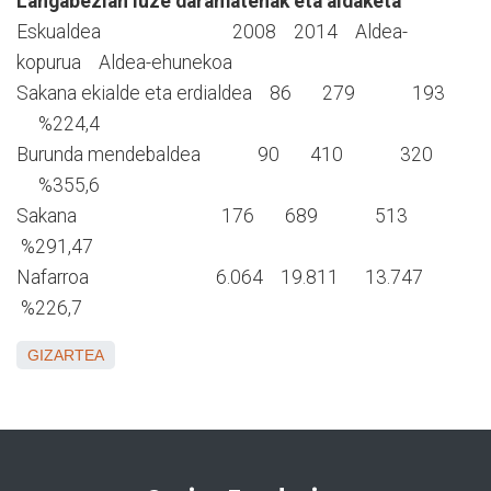
Langabezian luze daramatenak eta aldaketa
Eskualdea 2008 2014 Aldea-
kopurua Aldea-ehunekoa
Sakana ekialde eta erdialdea 86 279 193
%224,4
Burunda mendebaldea 90 410 320
%355,6
Sakana 176 689 513
%291,47
Nafarroa 6.064 19.811 13.747
%226,7
GIZARTEA