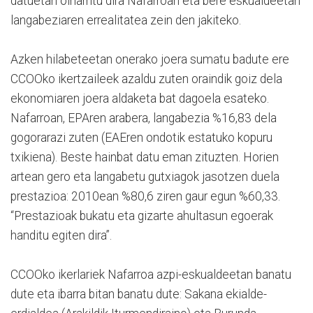
datuetan oinarritu dira Nafarroan eta bere eskualdeetan
langabeziaren errealitatea zein den jakiteko.
Azken hilabeteetan onerako joera sumatu badute ere
CCOOko ikertzaileek azaldu zuten oraindik goiz dela
ekonomiaren joera aldaketa bat dagoela esateko.
Nafarroan, EPAren arabera, langabezia %16,83 dela
gogorarazi zuten (EAEren ondotik estatuko kopuru
txikiena). Beste hainbat datu eman zituzten. Horien
artean gero eta langabetu gutxiagok jasotzen duela
prestazioa: 2010ean %80,6 ziren gaur egun %60,33.
“Prestazioak bukatu eta gizarte ahultasun egoerak
handitu egiten dira”.
CCOOko ikerlariek Nafarroa azpi-eskualdeetan banatu
dute eta ibarra bitan banatu dute: Sakana ekialde-