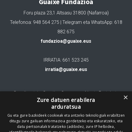
Guaixe Fundazioa
Foru plaza 23,1 Altsasu 31800 (Nafarroa)
Telefonoa: 948 564 275 | Telegram eta WhatsApp: 618
882 675
fundazioa@guaixe.eus
IRRATIA: 661 523 245
irratia@guaixe.eus
Gure lizentzia
: Creative Commons Aitortu Partekatu
×
Zure datuen erabilera
arduratsua
Codesyntaxek garatua
Gu eta gure bazkideek cookieak eta antzeko teknologiak erabiltzen
ditugu zure gailuan informazioa gordetzeko eta eskuratzeko, eta
datu pertsonalak tratatzeko (adibidez, zure IP helbidea,