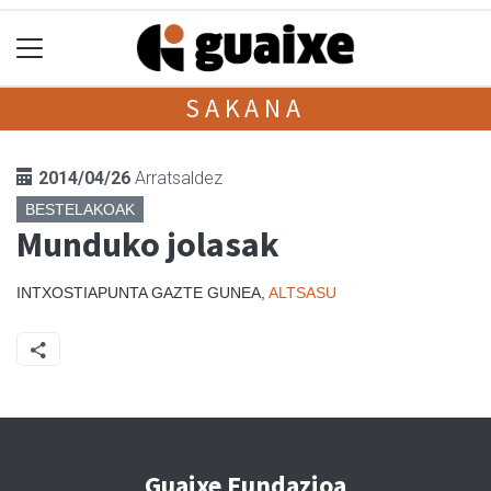
SAKANA
2014/04/26
Arratsaldez
BESTELAKOAK
Munduko jolasak
INTXOSTIAPUNTA GAZTE GUNEA,
ALTSASU
Guaixe Fundazioa