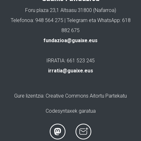
Foru plaza 23,1 Altsasu 31800 (Nafarroa)
Telefonoa: 948 564 275 | Telegram eta WhatsApp: 618
882 675
fundazioa@guaixe.eus
IRRATIA: 661 523 245
irratia@guaixe.eus
Gure lizentzia
: Creative Commons Aitortu Partekatu
Codesyntaxek garatua