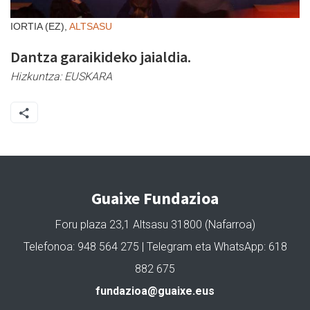
IORTIA (EZ),
ALTSASU
Dantza garaikideko jaialdia.
Hizkuntza:
EUSKARA
Guaixe Fundazioa
Foru plaza 23,1 Altsasu 31800 (Nafarroa)
Telefonoa: 948 564 275 | Telegram eta WhatsApp: 618
882 675
fundazioa@guaixe.eus