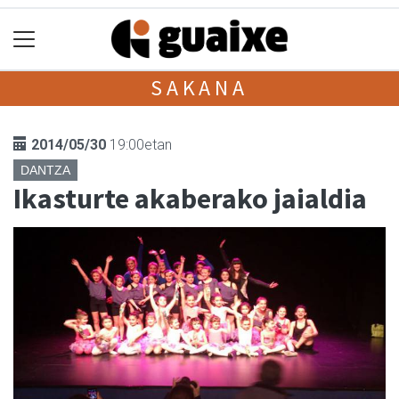
SAKANA
2014/05/30
19:00etan
DANTZA
Ikasturte akaberako jaialdia