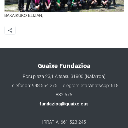
BAKAIKUKO ELIZAN,
Guaixe Fundazioa
Foru plaza 23,1 Altsasu 31800 (Nafarroa)
Telefonoa: 948 564 275 | Telegram eta WhatsApp: 618
882 675
fundazioa@guaixe.eus
IRRATIA: 661 523 245