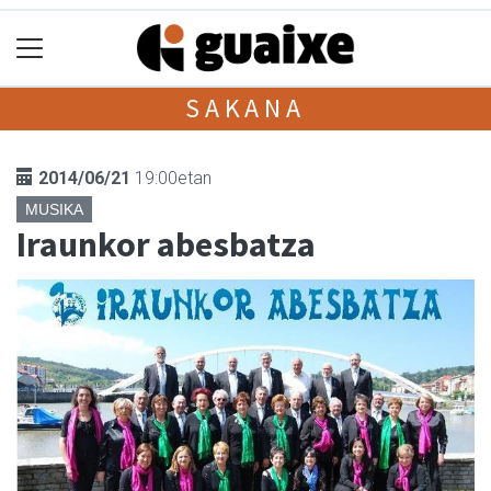
SAKANA
2014/06/21
19:00etan
MUSIKA
Iraunkor abesbatza