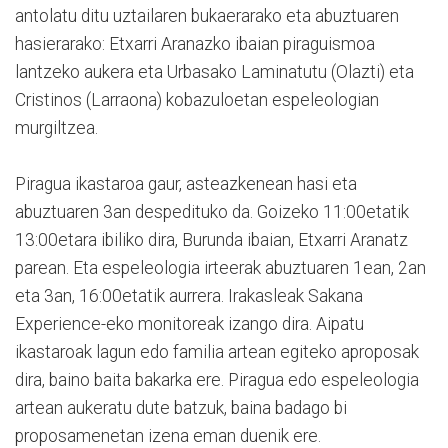
antolatu ditu uztailaren bukaerarako eta abuztuaren
hasierarako: Etxarri Aranazko ibaian piraguismoa
lantzeko aukera eta Urbasako Laminatutu (Olazti) eta
Cristinos (Larraona) kobazuloetan espeleologian
murgiltzea.
Piragua ikastaroa gaur, asteazkenean hasi eta
abuztuaren 3an despedituko da. Goizeko 11:00etatik
13:00etara ibiliko dira, Burunda ibaian, Etxarri Aranatz
parean. Eta espeleologia irteerak abuztuaren 1ean, 2an
eta 3an, 16:00etatik aurrera. Irakasleak Sakana
Experience-eko monitoreak izango dira. Aipatu
ikastaroak lagun edo familia artean egiteko aproposak
dira, baino baita bakarka ere. Piragua edo espeleologia
artean aukeratu dute batzuk, baina badago bi
proposamenetan izena eman duenik ere.