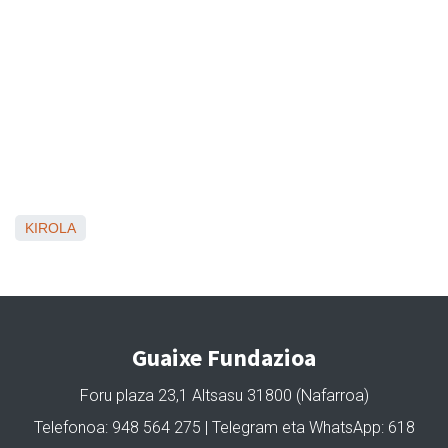
KIROLA
Guaixe Fundazioa
Foru plaza 23,1 Altsasu 31800 (Nafarroa)
Telefonoa: 948 564 275 | Telegram eta WhatsApp: 618