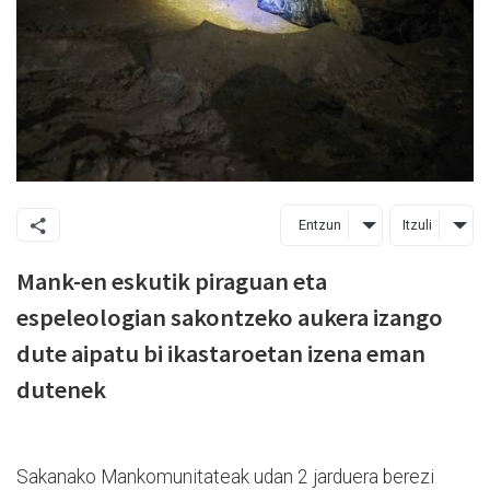
Entzun
Itzuli
Mank-en eskutik piraguan eta
espeleologian sakontzeko aukera izango
dute aipatu bi ikastaroetan izena eman
dutenek
Sakanako Mankomunitateak udan 2 jarduera berezi