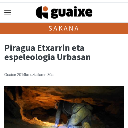
SAKANA
Piragua Etxarrin eta
espeleologia Urbasan
Guaixe
2014ko uztailaren 30a