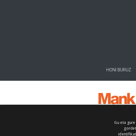
HONI BURUZ
Gu eta gure
gordet
identifika