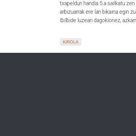
txapeldun handia 5.a sailkatu zen 
arbizuarrak ere lan bikaina egin zu
Ibilbide luzeari dagokionez, azkar
KIROLA