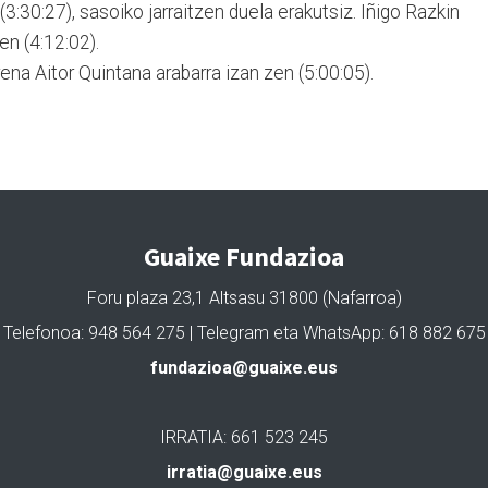
(3:30:27), sasoiko jarraitzen duela erakutsiz. Iñigo Razkin
en (4:12:02).
rena Aitor Quintana arabarra izan zen (5:00:05).
Guaixe Fundazioa
Foru plaza 23,1 Altsasu 31800 (Nafarroa)
Telefonoa: 948 564 275 | Telegram eta WhatsApp: 618 882 675
fundazioa@guaixe.eus
IRRATIA: 661 523 245
irratia@guaixe.eus