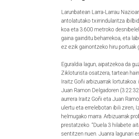
Larunbatean Larra-Larrau Nazioart
antolatutako txirrindularitza ibilb
koa eta 3.600 metroko desnibelek
gaina gainditu beharrekoa, eta l
ez ezik gainontzeko hiru portuak 
Eguraldia lagun, aipatzekoa da guz
Zikloturista osatzera, tartean ha
Iraitz Goñi arbizuarrak lortutakoa:
Juan Ramon Delgadoren (3:22:32) 
aurrera Iraitz Goñi eta Juan Ramon
ulertu eta errelebotan ibili ziren, 
helmugako marra. Arbizuarrak pro
prestatzeko. “Duela 3 hilabete ai
sentitzen nuen. Juanra lagunari e