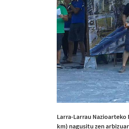
Larra-Larrau Nazioarteko 
km) nagusitu zen arbizuar