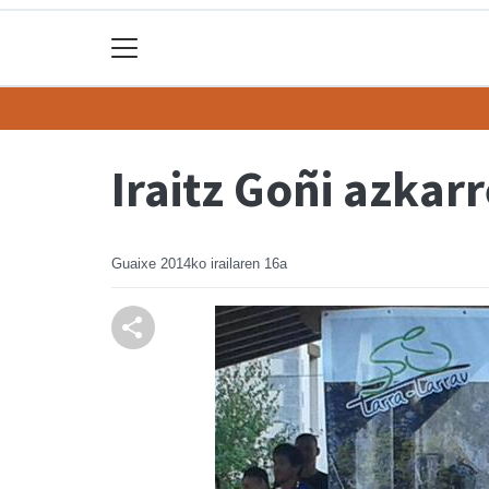
Iraitz Goñi azkar
Guaixe
2014ko irailaren 16a