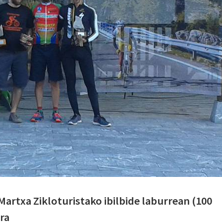
Martxa Zikloturistako ibilbide laburrean (100
ra