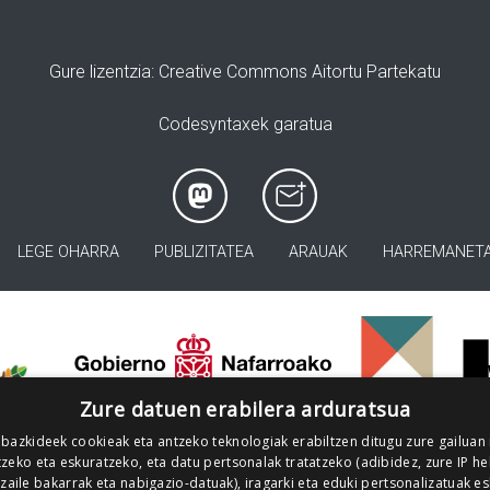
Gure lizentzia
: Creative Commons Aitortu Partekatu
Codesyntaxek garatua
LEGE OHARRA
PUBLIZITATEA
ARAUAK
HARREMANET
>
Zure datuen erabilera arduratsua
 bazkideek cookieak eta antzeko teknologiak erabiltzen ditugu zure gailuan
zeko eta eskuratzeko, eta datu pertsonalak tratatzeko (adibidez, zure IP he
tzaile bakarrak eta nabigazio-datuak), iragarki eta eduki pertsonalizatuak e