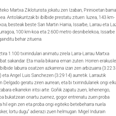
eko Martxa Zikloturista jokatu zen Izaban, Pirinioetan barn
idea. Antolakuntzak bi ibilbide prestatu zituen: luzea, 143 km-
oa, besteak beste San Martin Harria, Issarbe, Larrau eta La
aburragoa, 100 km-koa eta 2.600 metro desnibelekoa, Issarbe
gainditu behar zituena.
tira 1.100 txirrindulari animatu zirela Larra-Larrau Martxa
inbat sakandar. Eta maila bikaina eman zuten. Horren erakusle
 ibilbide laburra osatzen azkarrena izan zen arbizuarra (3:22:3
eta Angel Luis Sanchezen (3:29:14) aurretik. Larrautik
 Delgado geratu ziren aurrean, eta bi txirrindulariek ongi elk
Izabara elkarrekin iritsi arte. Goñik zapatu zuen, lehenengo,
ba bukatzean onartu zuenez, gogor entrenatu zuen proba
ta hil egin zen eta proba ongi egiteko betebeharra nuela
sker, lortu dugu” adierazi zuen helmugan. Migel Indurain