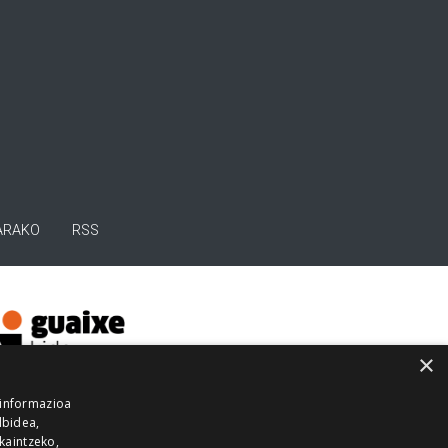
ARAKO
RSS
×
 informazioa
lbidea,
skaintzeko,