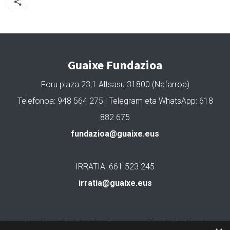
Guaixe Fundazioa
Foru plaza 23,1 Altsasu 31800 (Nafarroa)
Telefonoa: 948 564 275 | Telegram eta WhatsApp: 618
882 675
fundazioa@guaixe.eus
IRRATIA: 661 523 245
irratia@guaixe.eus
Gure lizentzia
: Creative Commons Aitortu Partekatu