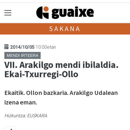
SAKANA
2014/10/05
10:00etan
MENDI IRTEERA
VII. Arakilgo mendi ibilaldia.
Ekai-Txurregi-Ollo
Ekaitik. Ollon bazkaria. Arakilgo Udalean
izena eman.
Hizkuntza:
EUSKARA