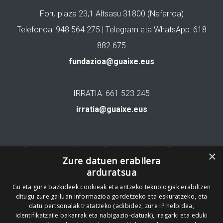
Foru plaza 23,1 Altsasu 31800 (Nafarroa)
Telefonoa: 948 564 275 | Telegram eta WhatsApp: 618
882 675
fundazioa@guaixe.eus
IRRATIA: 661 523 245
irratia@guaixe.eus
Gure lizentzia
: Creative Commons Aitortu Partekatu
×
Zure datuen erabilera
arduratsua
Codesyntaxek garatua
Gu eta gure bazkideek cookieak eta antzeko teknologiak erabiltzen
ditugu zure gailuan informazioa gordetzeko eta eskuratzeko, eta
datu pertsonalak tratatzeko (adibidez, zure IP helbidea,
identifikatzaile bakarrak eta nabigazio-datuak), iragarki eta eduki