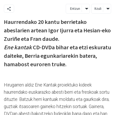
Entzun
Itzuli
Haurrendako 20 kantu berrietako
abeslarien artean Igor Ijurra eta Hesian-eko
Zuriñe eta Fran daude.
Ene kantak
CD-DVDa bihar eta etzi eskuratu
daiteke, Berria egunkariarekin batera,
hamabost euroren truke.
Hirugarren aldiz Ene Kantak proiektuko kideek
haurrendako euskarazko abesti berri eta freskoak sortu
dituzte. Batzuk herri kantuak moldatu eta gaurkoak dira;
guztiak itsasoaren gaineko hitzekin sortuak. Gainera,
DVDan abesti bakoitzeko bideoklip bana dago eta han