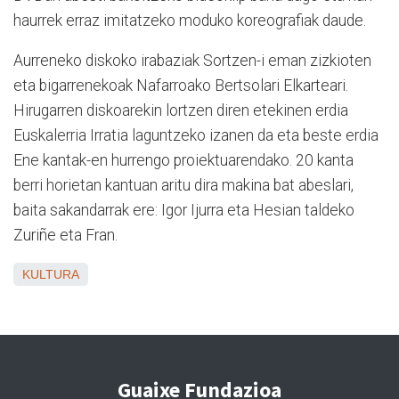
haurrek erraz imitatzeko moduko koreografiak daude.
Aurreneko diskoko irabaziak Sortzen-i eman zizkioten
eta bigarrenekoak Nafarroako Bertsolari Elkarteari.
Hirugarren diskoarekin lortzen diren etekinen erdia
Euskalerria Irratia laguntzeko izanen da eta beste erdia
Ene kantak-en hurrengo proiektuarendako. 20 kanta
berri horietan kantuan aritu dira makina bat abeslari,
baita sakandarrak ere: Igor Ijurra eta Hesian taldeko
Zuriñe eta Fran.
KULTURA
Guaixe Fundazioa