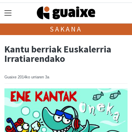
SAKANA
Kantu berriak Euskalerria
Irratiarendako
Guaixe
2014ko urriaren 3a