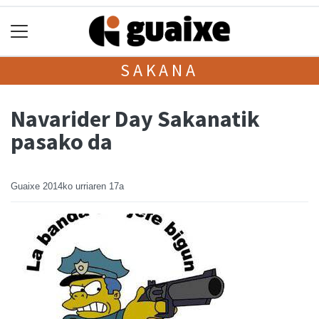
SAKANA
Navarider Day Sakanatik
pasako da
Guaixe
2014ko urriaren 17a