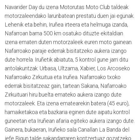
Navarider Day du izena Motorutas Moto Club taldeak
motorzaleendako larunbatean prestatu duen jai egunak.
Lehenik eta behin, Iruñea irteera eta helmuga izanda,
Nafarroan barna 500 km osatuko dituzte ekitaldian
izena ematen duten motorzaleek euren moto gainean.
Nafarroako paraje ederrak bisitatzeko aukera izango
dute horrela. Iruñetik abiatuta, 5 kontrol gune jarri ditu
antolakuntzak: Urbasa, Ultzama, Xabier, Los Arcoseko
Nafarroako Zirkuitua eta Iruñea. Nafarroako txoko
ederrak bisitatzeaz gain, tartean Sakana, Nafarroako
Zirkuituari hiru buelta emateko aukera izango dute
motorzaleek. Eta izena ematearekin batera (45 euro),
hamaiketakoa eta bazkaria eginen dute aipatu kontrol
guneetan eta Iruñean afaria egiteko aukera izango dute.
Gainera, bukaeran, Iruñeko sala Canallan La Banda del
jefe Bigun talde sakandarraren kontzertuaz gozatzeko