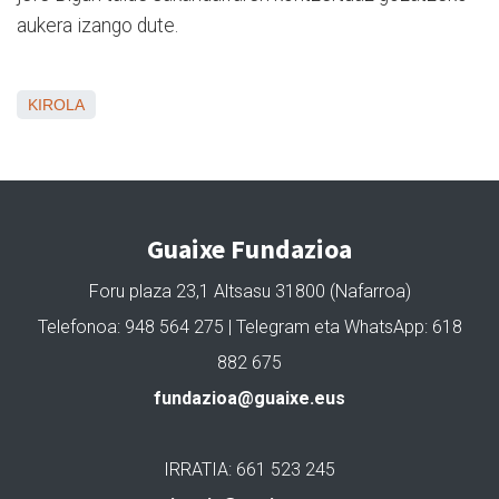
aukera izango dute.
KIROLA
Guaixe Fundazioa
Foru plaza 23,1 Altsasu 31800 (Nafarroa)
Telefonoa: 948 564 275 | Telegram eta WhatsApp: 618
882 675
fundazioa@guaixe.eus
IRRATIA: 661 523 245