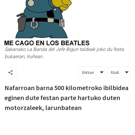
Sakanako La Banda del Jefe Bigun taldeak joko du festa
bukaeran, Iruñean.
Entzun
Itzuli
Nafarroan barna 500 kilometroko ibilbidea
eginen dute festan parte hartuko duten
motorzaleek, larunbatean