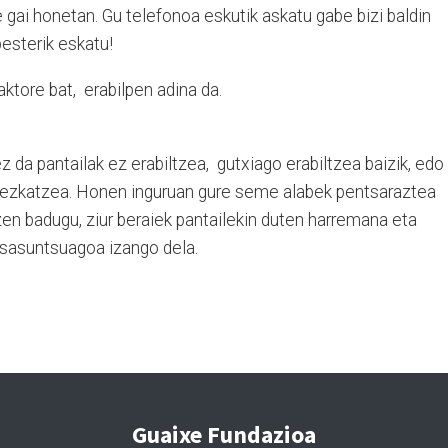
gai honetan. Gu telefonoa eskutik askatu gabe bizi baldin
besterik eskatu!
ktore bat, erabilpen adina da.
ez da pantailak ez erabiltzea, gutxiago erabiltzea baizik, edo
dezkatzea. Honen inguruan gure seme alabek pentsaraztea
tzen badugu, ziur beraiek pantailekin duten harremana eta
sasuntsuagoa izango dela.
Guaixe Fundazioa