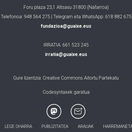
Foru plaza 23,1 Altsasu 31800 (Nafarroa)
Telefonoa: 948 564 275 | Telegram eta WhatsApp: 618 882 675
fundazioa@guaixe.eus
IRRATIA: 661 523 245
irratia@guaixe.eus
Gure lizentzia
: Creative Commons Aitortu Partekatu
Codesyntaxek garatua
LEGE OHARRA
PUBLIZITATEA
ARAUAK
HARREMANET