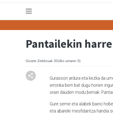
Pantailekin harr
Gizarte Zerbitzuak
2014ko urriaren 31
Gurasoon ardura eta kezka da ume
erronka berri bat dugu honen ing
orain dauden modu berriak. Pantail
Gure seme eta alabek baino hobek
eta abarekr mesfidantza handia s