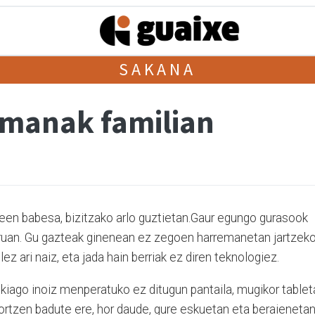
SAKANA
emanak familian
en babesa, bizitzako arlo guztietan.Gaur egungo gurasook
uruan. Gu gazteak ginenean ez zegoen harremanetan jartzek
ez ari naiz, eta jada hain berriak ez diren teknologiez.
iago inoiz menperatuko ez ditugun pantaila, mugikor tablet
ortzen badute ere, hor daude, gure eskuetan eta beraienetan