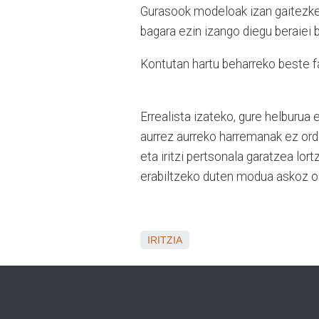
Gurasook modeloak izan gaitezke 
bagara ezin izango diegu beraiei 
Kontutan hartu beharreko beste fa
Errealista izateko, gure helburua 
aurrez aurreko harremanak ez or
eta iritzi pertsonala garatzea lor
erabiltzeko duten modua askoz o
IRITZIA