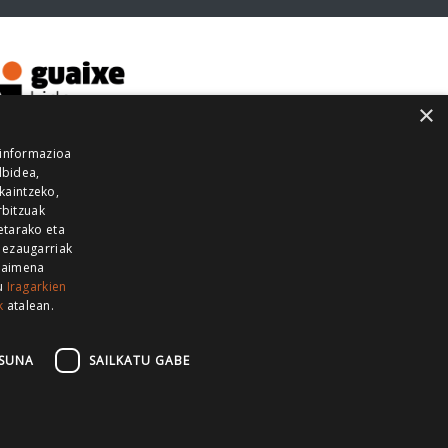
×
 informazioa
lbidea,
skaintzeko,
rbitzuak
etarako eta
 ezaugarriak
 baimena
zu
Iragarkien
k
atalean.
EITIA GUKA
AZKOITIA GUKA
BARRENA
GUKA
GUKA TELEBISTA
HIRUKA
SUNA
SAILKATU GABE
Z GUKA
ZUMAIA GUKA
28 KANALA