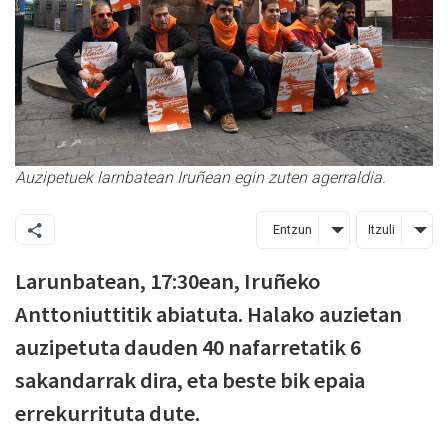
Auzipetuek larnbatean Iruñean egin zuten agerraldia.
Entzun
Itzuli
Larunbatean, 17:30ean, Iruñeko
Anttoniuttitik abiatuta. Halako auzietan
auzipetuta dauden 40 nafarretatik 6
sakandarrak dira, eta beste bik epaia
errekurrituta dute.