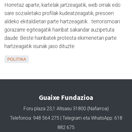
Horretaz aparte, kartelak jartzeagatik, web orriak edo
sare sozialetako profilak kudeatzeagatik, presoen
aldeko ekitaldietan parte hartzeagatik... terrorismoari
gorazarre egiteagatik hainbat sakandar auzipetuta
daude. Beste hainbatek protesta ekimenetan parte
hartzeagatik isunak jaso dituzte.
POLITIKA
Guaixe Fundazioa
Foru plaza 23,1 Altsasu 31800 (Nafarroa)
Telefonoa: 948 564 275 | Telegram eta WhatsApp: 618
882 675