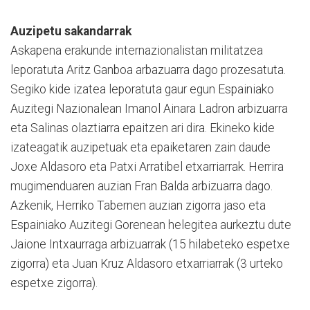
Auzipetu sakandarrak
Askapena erakunde internazionalistan militatzea
leporatuta Aritz Ganboa arbazuarra dago prozesatuta.
Segiko kide izatea leporatuta gaur egun Espainiako
Auzitegi Nazionalean Imanol Ainara Ladron arbizuarra
eta Salinas olaztiarra epaitzen ari dira. Ekineko kide
izateagatik auzipetuak eta epaiketaren zain daude
Joxe Aldasoro eta Patxi Arratibel etxarriarrak. Herrira
mugimenduaren auzian Fran Balda arbizuarra dago.
Azkenik, Herriko Tabernen auzian zigorra jaso eta
Espainiako Auzitegi Gorenean helegitea aurkeztu dute
Jaione Intxaurraga arbizuarrak (15 hilabeteko espetxe
zigorra) eta Juan Kruz Aldasoro etxarriarrak (3 urteko
espetxe zigorra).