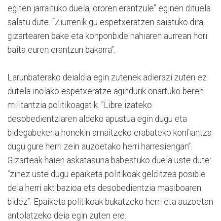
egiten jarraituko duela, ororen erantzule” eginen dituela
salatu dute. “Ziurrenik gu espetxeratzen saiatuko dira,
gizartearen bake eta konponbide nahiaren aurrean hori
baita euren erantzun bakarra”.
Larunbaterako deialdia egin zutenek adierazi zuten ez
dutela inolako espetxeratze agindurik onartuko beren
militantzia politikoagatik. “Libre izateko
desobedientziaren aldeko apustua egin dugu eta
bidegabekeria honekin amaitzeko erabateko konfiantza
dugu gure herri zein auzoetako herri harresiengan”.
Gizarteak haien askatasuna babestuko duela uste dute:
“zinez uste dugu epaiketa politikoak gelditzea posible
dela herri aktibazioa eta desobedientzia masiboaren
bidez”. Epaiketa politikoak bukatzeko herri eta auzoetan
antolatzeko deia egin zuten ere.