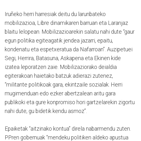
Iruñeko herri harresiak deitu du larunbateko
mobilizazioa, Libre dinamikaren barruan eta Laranjaz
blaitu lelopean. Mobilizazioarekin salatu nahi dute “gaur
egun politika egiteagatik jendea jazarri, epaitu,
kondenatu eta espetxeratua da Nafarroan”. Auzipetuei
Segi, Herrira, Batasuna, Askapena eta Ekinen kide
izatea leporatzen zaie. Mobilizaziorako deialdia
egiterakoan haietako batzuk adierazi zutenez,
“militante politikoak gara, ekintzaile sozialak. Herri
mugimenduan edo ezker abertzalean aritu gara
publikoki eta gure konpromiso hori gartzelarekin zigortu
nahi dute, gu bidetik kendu asmoz”.
Epaiketak “aitzinako kontua” direla nabarmendu zuten.
PPren gobernuak “mendeku politiken aldeko apustua