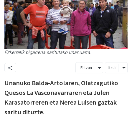
Ezkerretik bigarrena saritutako unanuarra.
Entzun
Itzuli
Unanuko Balda-Artolaren, Olatzagutiko
Quesos La Vasconavarraren eta Julen
Karasatorreren eta Nerea Luisen gaztak
saritu dituzte.