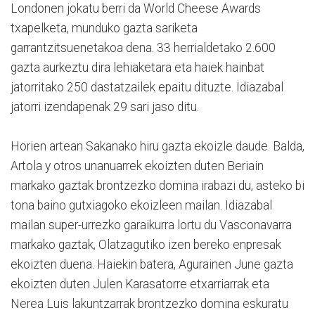
Londonen jokatu berri da World Cheese Awards
txapelketa, munduko gazta sariketa
garrantzitsuenetakoa dena. 33 herrialdetako 2.600
gazta aurkeztu dira lehiaketara eta haiek hainbat
jatorritako 250 dastatzailek epaitu dituzte. Idiazabal
jatorri izendapenak 29 sari jaso ditu.
Horien artean Sakanako hiru gazta ekoizle daude. Balda,
Artola y otros unanuarrek ekoizten duten Beriain
markako gaztak brontzezko domina irabazi du, asteko bi
tona baino gutxiagoko ekoizleen mailan. Idiazabal
mailan super-urrezko garaikurra lortu du Vasconavarra
markako gaztak, Olatzagutiko izen bereko enpresak
ekoizten duena. Haiekin batera, Agurainen June gazta
ekoizten duten Julen Karasatorre etxarriarrak eta
Nerea Luis lakuntzarrak brontzezko domina eskuratu