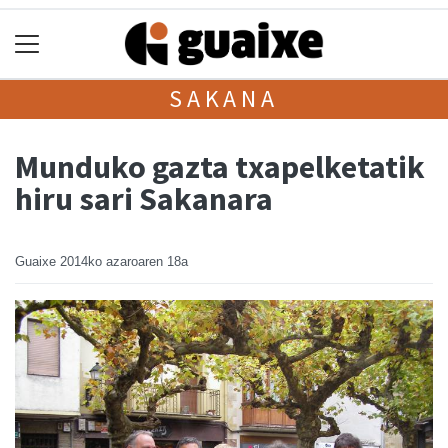
SAKANA
Munduko gazta txapelketatik
hiru sari Sakanara
Guaixe
2014ko azaroaren 18a