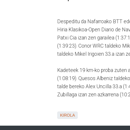
Despeditu da Nafarroako BTT edo 
Hiria Klasikoa-Open Diario de Na
Patxi Cia izan zen garailea (1:37
(1:39:23). Conor WRC taldeko Mike
taldeko Mikel Irigoien 33.a izan ze
Kadeteek 19 km-ko proba zuten au
(1:08:19). Quesos Albeniz taldeko
talde bereko Alex Uncilla 33.a (
Zubillaga izan zen azkarrena (10:2
KIROLA