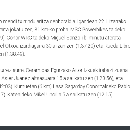
mendi txirrindularitza denboraldia. Igandean 22. Lizarrako
varra jokatu zen, 31 km-ko proba. MSC Powerbikes taldeko
:19), Conor WRC taldeko Miguel Sanzoli bi minutu aterata
l Otxoa izurdiagarra 30.a izan zen (1:37:20) eta Rueda Libr
n (1:38:49).
rrez aurre, Ceramicas Egurzako Aitor Izkuek irabazi zuena
 Asier Juanez altsasuarra 15.a sailkatu zen (1:23:56), eta
1:42:03). Kumuetan (6 km) Lasa Sagardoy Conor taldeko Pabl
7). Katealdeko Mikel Uncilla 5.a sailkatu zen (12:15).