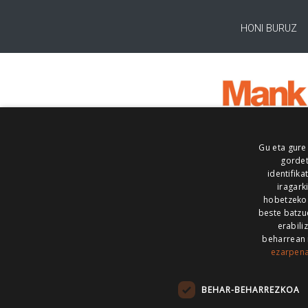
HONI BURUZ
Gu eta gure
gordet
identifika
iragark
hobetzeko
beste batzu
erabili
beharrean 
ezarpen
AIARALDEA
AIKOR
AIURRI
ALEA
BEGITU
ERRAN
EUSKALERRIA IRRA
BEHAR-BEHARREZKOA
KRONIKA
MAILOPE
NOAUA
O