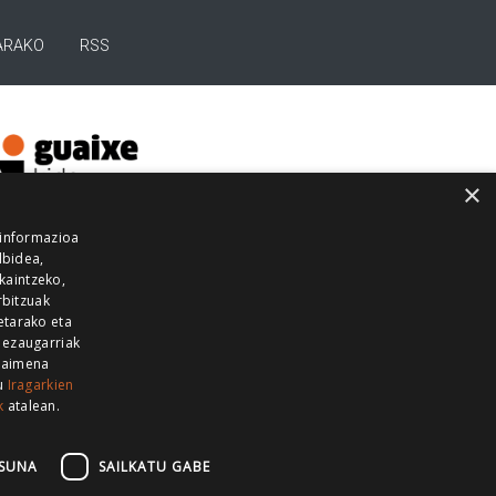
ARAKO
RSS
×
 informazioa
lbidea,
skaintzeko,
rbitzuak
etarako eta
 ezaugarriak
 baimena
zu
Iragarkien
k
atalean.
EITIA GUKA
AZKOITIA GUKA
BARRENA
GUKA
GUKA TELEBISTA
HIRUKA
SUNA
SAILKATU GABE
Z GUKA
ZUMAIA GUKA
28 KANALA