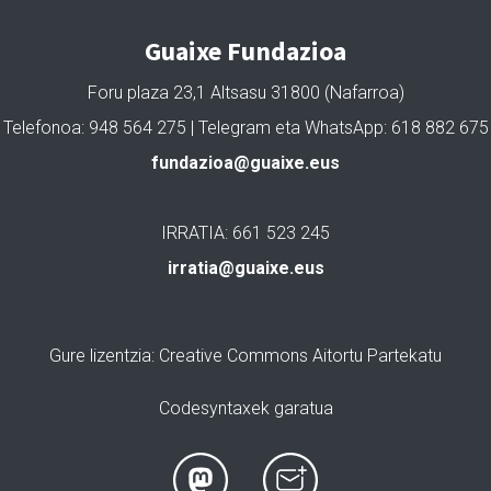
Guaixe Fundazioa
Foru plaza 23,1 Altsasu 31800 (Nafarroa)
Telefonoa: 948 564 275 | Telegram eta WhatsApp: 618 882 675
fundazioa@guaixe.eus
IRRATIA: 661 523 245
irratia@guaixe.eus
Gure lizentzia
: Creative Commons Aitortu Partekatu
Codesyntaxek garatua