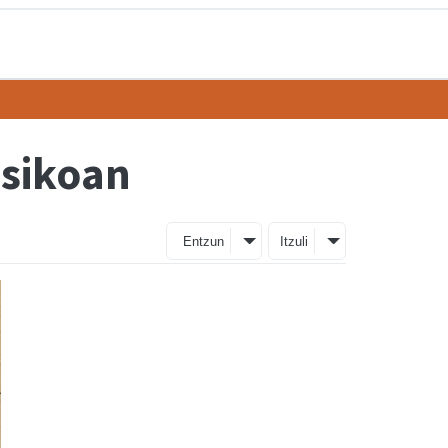
asikoan
Entzun
Itzuli