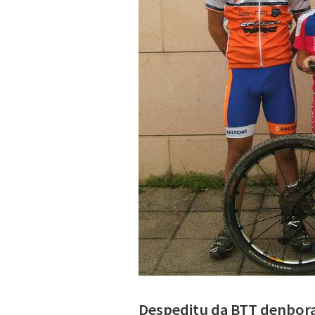
Despeditu da BTT denbora