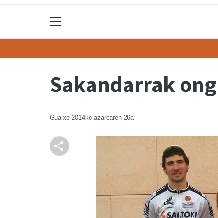
Sakandarrak ongi 
Guaixe
2014ko azaroaren 26a