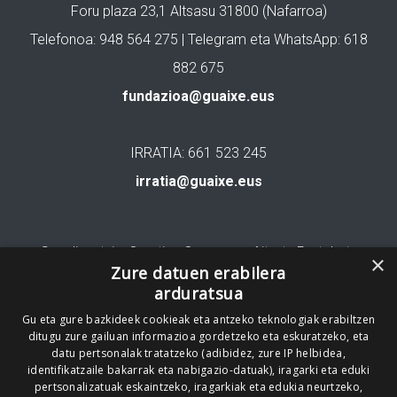
Foru plaza 23,1 Altsasu 31800 (Nafarroa)
Telefonoa: 948 564 275 | Telegram eta WhatsApp: 618
882 675
fundazioa@guaixe.eus
IRRATIA: 661 523 245
irratia@guaixe.eus
Gure lizentzia
: Creative Commons Aitortu Partekatu
×
Zure datuen erabilera
arduratsua
Codesyntaxek garatua
Gu eta gure bazkideek cookieak eta antzeko teknologiak erabiltzen
ditugu zure gailuan informazioa gordetzeko eta eskuratzeko, eta
datu pertsonalak tratatzeko (adibidez, zure IP helbidea,
identifikatzaile bakarrak eta nabigazio-datuak), iragarki eta eduki
pertsonalizatuak eskaintzeko, iragarkiak eta edukia neurtzeko,