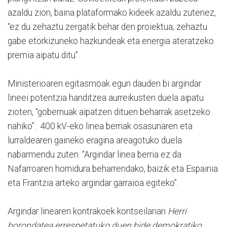
azaldu zion, baina plataformako kideek azaldu zutenez,
“ez du zehaztu zergatik behar den proiektua; zehaztu
gabe etorkizuneko hazkundeak eta energia ateratzeko
premia aipatu ditu”.
Ministerioaren egitasmoak egun dauden bi argindar
lineei potentzia handitzea aurreikusten duela aipatu
zioten, “gobernuak aipatzen dituen beharrak asetzeko
nahiko”. 400 kV-eko linea berriak osasunaren eta
lurraldearen gaineko eragina areagotuko duela
nabarmendu zuten. “Argindar linea berria ez da
Nafarroaren hornidura beharrendako, baizik eta Espainia
eta Frantzia arteko argindar garraioa egiteko”.
Argindar linearen kontrakoek kontseilariari
Herri
borondatea errespetatuko duen bide demokratiko