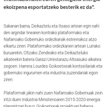
ekoizpena esportatzeko besterik ez da”.
Sakanan barna, Deikaztelu eta Itsaso artean egin nahi
den argindar linearen kontrako plataformako eta
Nafarroako Gobernuko ordezkariak estreinakoz atzo
elkartu ziren. Plataformako ordezkarien artean Lurrako
buruarekin, Oltzako Zendeako eta Deikazteluko
alkateekin batera Garazi Urrestarazu Altsasuko alkatea
zegoen. Harrera Lourdes Goikoetxeak kontseilariak eta
gobernuko ingurumen eta industria zuzendariak egon
ziren.
Plataformak jakin nahi zuen Nafarroako Gobernuak zein
iritzi duen Industria Ministerioaren 2015-2020 energia
plangintzari buruz. Goikoetxeak proiektuari babesa