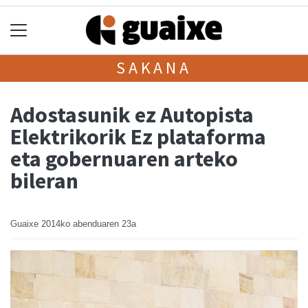
SAKANA
Adostasunik ez Autopista
Elektrikorik Ez plataforma
eta gobernuaren arteko
bileran
Guaixe
2014ko abenduaren 23a