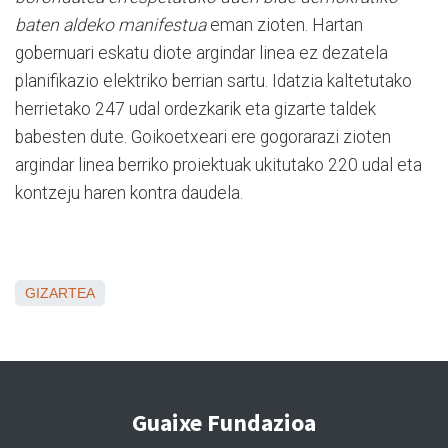
baten aldeko manifestua
eman zioten. Hartan
gobernuari eskatu diote argindar linea ez dezatela
planifikazio elektriko berrian sartu. Idatzia kaltetutako
herrietako 247 udal ordezkarik eta gizarte taldek
babesten dute. Goikoetxeari ere gogorarazi zioten
argindar linea berriko proiektuak ukitutako 220 udal eta
kontzeju haren kontra daudela.
GIZARTEA
Guaixe Fundazioa