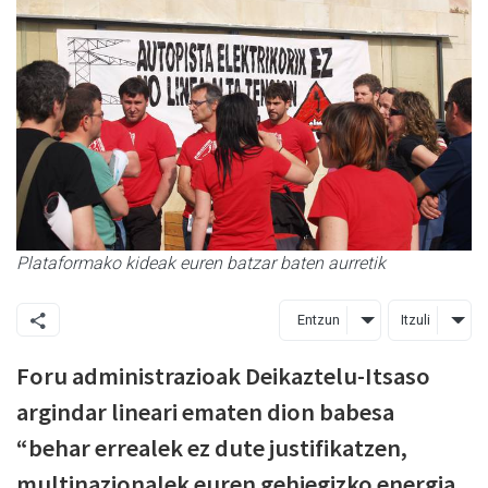
Plataformako kideak euren batzar baten aurretik
Entzun
Itzuli
Foru administrazioak Deikaztelu-Itsaso
argindar lineari ematen dion babesa
“behar errealek ez dute justifikatzen,
multinazionalek euren gehiegizko energia