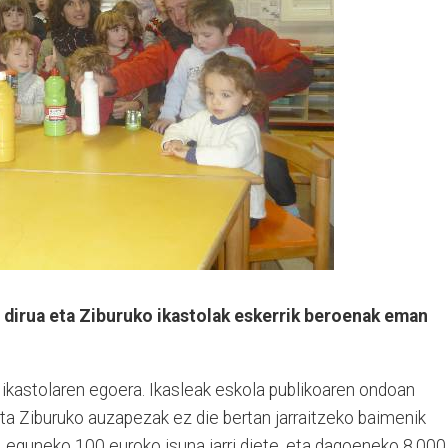
 dirua eta Ziburuko ikastolak eskerrik beroenak eman
ikastolaren egoera. Ikasleak eskola publikoaren ondoan
a Ziburuko auzapezak ez die bertan jarraitzeko baimenik
, eguneko 100 euroko isuna jarri diete, eta dagoeneko 8.000