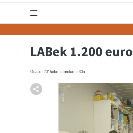
LABek 1.200 euro
Guaixe
2015eko urtarrilaren 30a