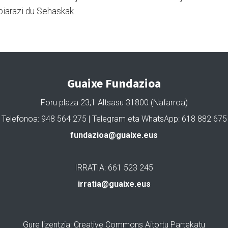
biarazi du Sehaskak.
Guaixe Fundazioa
Foru plaza 23,1 Altsasu 31800 (Nafarroa)
Telefonoa: 948 564 275 | Telegram eta WhatsApp: 618 882 675
fundazioa@guaixe.eus
IRRATIA: 661 523 245
irratia@guaixe.eus
Gure lizentzia
: Creative Commons Aitortu Partekatu