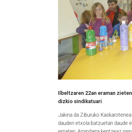
Ilbeltzaren 22an eraman zieten
dizkio sindikatuari
Jakina da Ziburuko Kaskarotenea 
dauden etxola batzuetan daude et
ematen. Argindarra kentzeaz gain