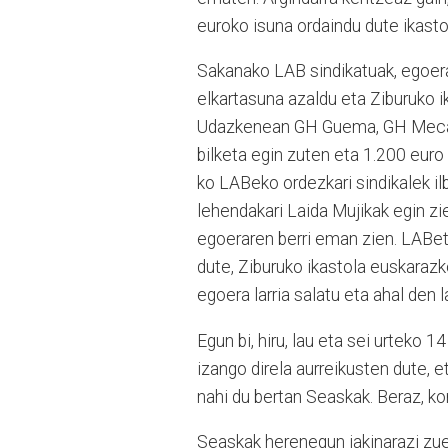
euroko isuna ordaindu dute ikastol
Sakanako LAB sindikatuak, egoera 
elkartasuna azaldu eta Ziburuko i
Udazkenean GH Guema, GH Mecal
bilketa egin zuten eta 1.200 euro
ko LABeko ordezkari sindikalek il
lehendakari Laida Mujikak egin zi
egoeraren berri eman zien. LABeti
dute, Ziburuko ikastola euskaraz
egoera larria salatu eta ahal den
Egun bi, hiru, lau eta sei urteko 1
izango direla aurreikusten dute, e
nahi du bertan Seaskak. Beraz, k
Seaskak herenegun jakinarazi zuen 