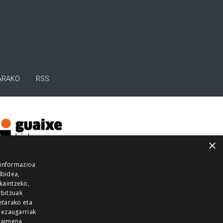
ARAKO
RSS
×
 informazioa
lbidea,
skaintzeko,
rbitzuak
etarako eta
 ezaugarriak
 baimena