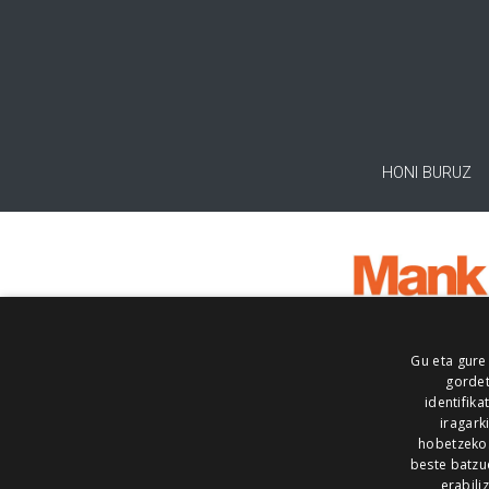
HONI BURUZ
Gu eta gure
gordet
identifika
iragark
hobetzeko
beste batzu
erabili