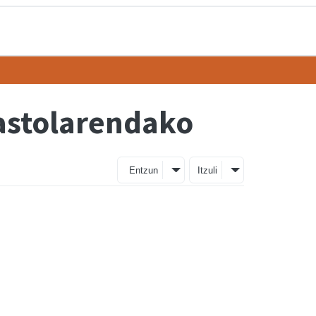
kastolarendako
Entzun
Itzuli