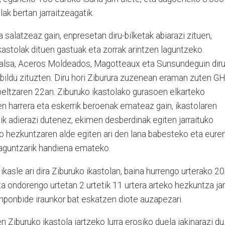
ak bertan jarraitzeagatik.
salatzeaz gain, enpresetan diru-bilketak abiarazi zituen,
kastolak dituen gastuak eta zorrak arintzen laguntzeko.
sa, Aceros Moldeados, Magotteaux eta Sunsundeguin dir
 bildu zituzten. Diru hori Ziburura zuzenean eraman zuten GH
beltzaren 22an. Ziburuko ikastolako gurasoen elkarteko
en harrera eta eskerrik beroenak emateaz gain, ikastolaren
k adierazi dutenez, ekimen desberdinak egiten jarraituko
ko hezkuntzaren alde egiten ari den lana babesteko eta eure
 laguntzarik handiena emateko.
4 ikasle ari dira Ziburuko ikastolan, baina hurrengo urterako 20
ta ondorengo urtetan 2 urtetik 11 urtera arteko hezkuntza jar
onponbide iraunkor bat eskatzen diote auzapezari.
Ziburuko ikastola jartzeko lurra erosiko duela jakinarazi du