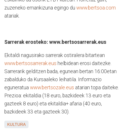
zuzeneko emankizuna egingo du
www.bertsoa.com
atariak.
Sarrerak erosteko: www.bertsosarrerak.eus
Ekitaldi nagusirako sarrerak ostiralera bitartean
www.bertsosarrerak.eus
helbidean erosi daitezke.
Sarrerarik gelditzen bada, egunean bertan 16:00etan
zabalduko da Kursaaleko leihatila. Informazio
eguneratua
www.bertsozale.eus
atarian topa daiteke.
Prezioa: ekitaldia (18 euro, bazkideek 13 euro eta
gazteek 8 euro) eta ekitaldia+ afaria (40 euro,
bazkideek 33 eta gazteek 30).
KULTURA