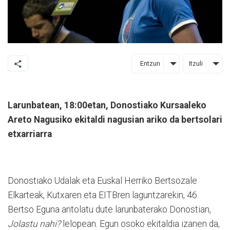
Entzun
Itzuli
Larunbatean, 18:00etan, Donostiako Kursaaleko
Areto Nagusiko ekitaldi nagusian ariko da bertsolari
etxarriarra
Donostiako Udalak eta Euskal Herriko Bertsozale
Elkarteak, Kutxaren eta EITBren laguntzarekin, 46.
Bertso Eguna antolatu dute larunbaterako Donostian,
Jolastu nahi?
lelopean. Egun osoko ekitaldia izanen da,