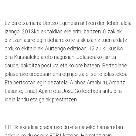
Ez da etxarriarra Bertso Egunean aritzen den lehen aldia
izango, 2013ko ekitaldian ere aritu baitzen. Gizakiak
bizitzan aurre egin beharreko krisiak izan zituen ardatz
orduko ekitaldiak. Aurtengo edizioan, 12 aulki ikusiko
dira Kursaaleko areto nagusian. Jolaserako jarrita
daude, bakoitza postura eta kolore batean. Bertsolariei
jolaserako proposamena egingo zaie, serio jolastekoa.
Eta bertsotan egin dezatela. Ainhoa Aranburu, Arnaitz
Lasarte, Eñaut Agirre eta Josu Goikoetxea aritu dira
ideia landu eta gaiak prestatzen.
EITBk ekitaldia grabatuko du eta gaueko hamarretan
eskainiko du osorik ETB1 katean. Horretaz gain,