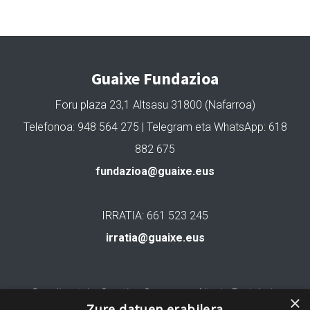
Guaixe Fundazioa
Foru plaza 23,1 Altsasu 31800 (Nafarroa)
Telefonoa: 948 564 275 | Telegram eta WhatsApp: 618
882 675
fundazioa@guaixe.eus
IRRATIA: 661 523 245
irratia@guaixe.eus
Gure lizentzia
: Creative Commons Aitortu Partekatu
×
Zure datuen erabilera