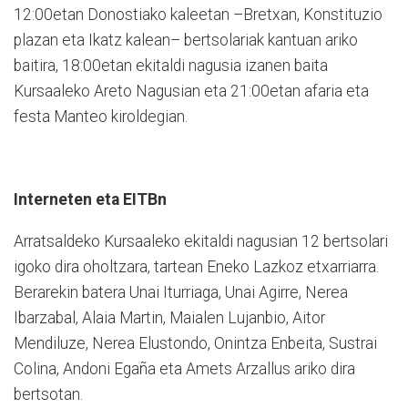
12:00etan Donostiako kaleetan –Bretxan, Konstituzio
plazan eta Ikatz kalean– bertsolariak kantuan ariko
baitira, 18:00etan ekitaldi nagusia izanen baita
Kursaaleko Areto Nagusian eta 21:00etan afaria eta
festa Manteo kiroldegian.
Interneten eta EITBn
Arratsaldeko Kursaaleko ekitaldi nagusian 12 bertsolari
igoko dira oholtzara, tartean Eneko Lazkoz etxarriarra.
Berarekin batera Unai Iturriaga, Unai Agirre, Nerea
Ibarzabal, Alaia Martin, Maialen Lujanbio, Aitor
Mendiluze, Nerea Elustondo, Onintza Enbeita, Sustrai
Colina, Andoni Egaña eta Amets Arzallus ariko dira
bertsotan.