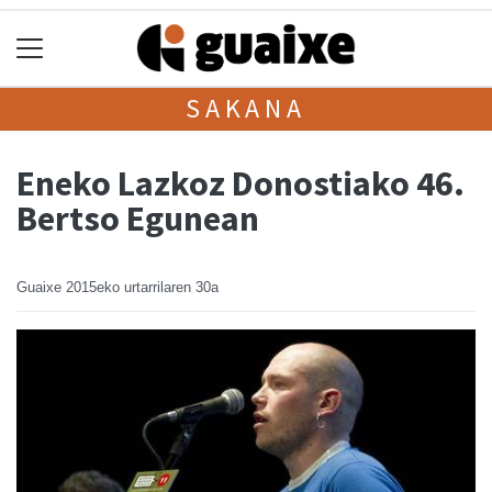
SAKANA
Eneko Lazkoz Donostiako 46.
Bertso Egunean
Guaixe
2015eko urtarrilaren 30a