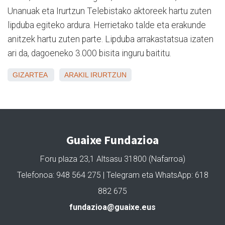
Unanuak eta Irurtzun Telebistako aktoreek hartu zuten
lipduba egiteko ardura. Herrietako talde eta erakunde
anitzek hartu zuten parte. Lipduba arrakastatsua izaten
ari da, dagoeneko 3.000 bisita inguru baititu.
GIZARTEA
ARAKIL
IRURTZUN
Guaixe Fundazioa
Foru plaza 23,1 Altsasu 31800 (Nafarroa)
Telefonoa: 948 564 275 | Telegram eta WhatsApp: 618
882 675
fundazioa@guaixe.eus