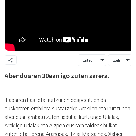
Entzun
Itzuli
Abenduaren 30ean igo zuten sarera.
Ihabarren hasi eta Irurtzunen despeditzen da
euskararen erabilera sustatzeko Arakilen eta Irurtzunen
abenduan grabatu zuten lipduba. Irurtzungo Udalak,
Arakilgo Udalak eta Aizpea euskara taldeak bulkatu
zuten, eta Lorena Arangoak, Itziar Matxainek, Xabier