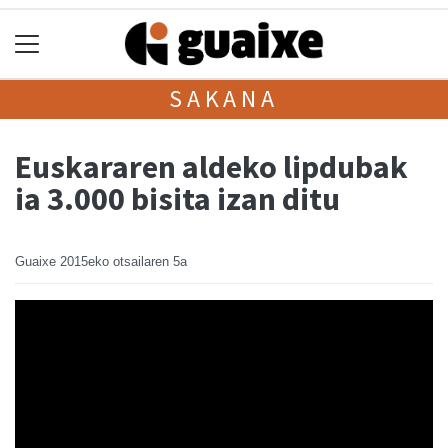
SAKANA
Euskararen aldeko lipdubak
ia 3.000 bisita izan ditu
Guaixe
2015eko otsailaren 5a