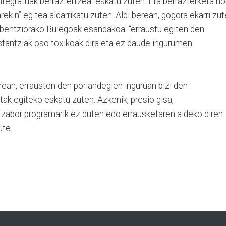
egratuak berraztertzea” eskatu zuten. Eta berrazterketa ho
rekin” egitea aldarrikatu zuten. Aldi berean, gogora ekarri zu
bentziorako Bulegoak esandakoa: “erraustu egiten den
ustantziak oso toxikoak dira eta ez daude ingurumen
rean, errausten den porlandegien inguruan bizi den
tak egiteko eskatu zuten. Azkenik, presio gisa,
 zabor programarik ez duten edo errausketaren aldeko diren
ute.