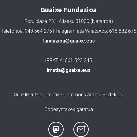
Guaixe Fundazioa
Foru plaza 23,1 Altsasu 31800 (Nafarroa)
Telefonoa: 948 564 275 | Telegram eta WhatsApp: 618 882 675
fundazioa@guaixe.eus
IRRATIA: 661 523 245
irratia@guaixe.eus
Gure lizentzia
: Creative Commons Aitortu Partekatu
Codesyntaxek garatua