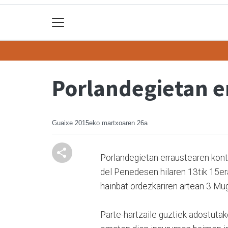
Porlandegietan e
Guaixe
2015eko martxoaren 26a
Porlandegietan erraustearen kont
del Penedesen hilaren 13tik 15e
hainbat ordezkariren artean 3 Mu
Parte-hartzaile guztiek adostuta