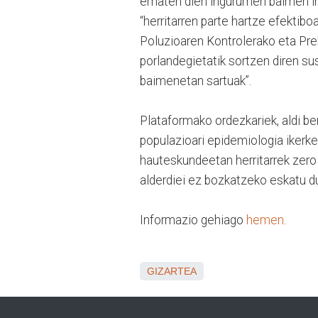
ematen dien ingurumen baimen int
“herritarren parte hartze efektiboa
Poluzioaren Kontrolerako eta Pre
porlandegietatik sortzen diren s
baimenetan sartuak”.
Plataformako ordezkariek, aldi be
populazioari epidemiologia ikerke
hauteskundeetan herritarrek zero
alderdiei ez bozkatzeko eskatu d
Informazio gehiago
hemen
.
GIZARTEA