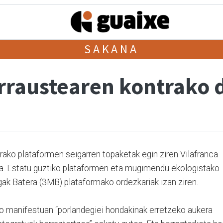
SAKANA
rraustearen kontrako d
rako plataformen seigarren topaketak egin ziren Vilafranca
ra. Estatu guztiko plataformen eta mugimendu ekologistako
gak Batera (3MB) plataformako ordezkariak izan ziren.
ko manifestuan “porlandegiei hondakinak erretzeko aukera