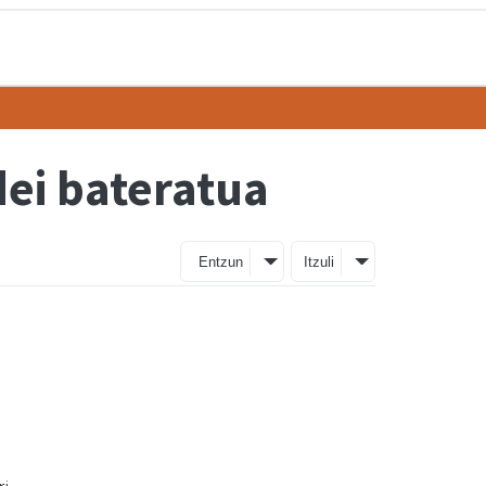
ei bateratua
Entzun
Itzuli