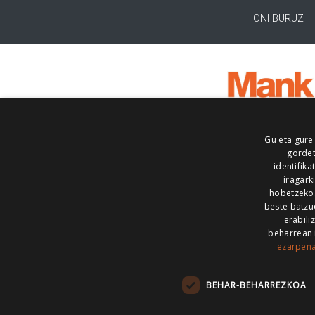
HONI BURUZ
Gu eta gure
gordet
identifika
iragark
hobetzeko
beste batzu
erabili
beharrean 
ezarpen
AIARALDEA
AIKOR
AIURRI
ALEA
BEGITU
ERRAN
EUSKALERRIA IRRA
BEHAR-BEHARREZKOA
KRONIKA
MAILOPE
NOAUA
O