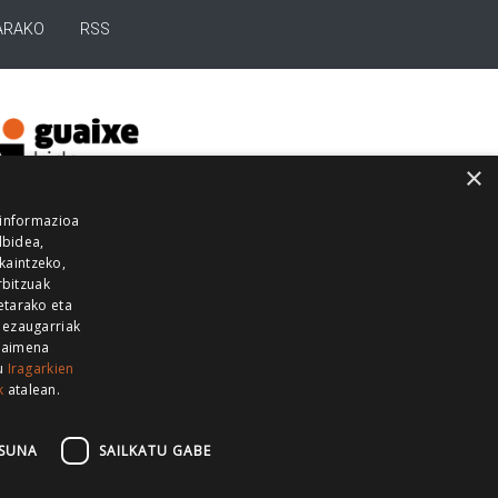
ARAKO
RSS
×
 informazioa
lbidea,
skaintzeko,
rbitzuak
etarako eta
 ezaugarriak
 baimena
zu
Iragarkien
k
atalean.
EITIA GUKA
AZKOITIA GUKA
BARRENA
GUKA
GUKA TELEBISTA
HIRUKA
SUNA
SAILKATU GABE
Z GUKA
ZUMAIA GUKA
28 KANALA