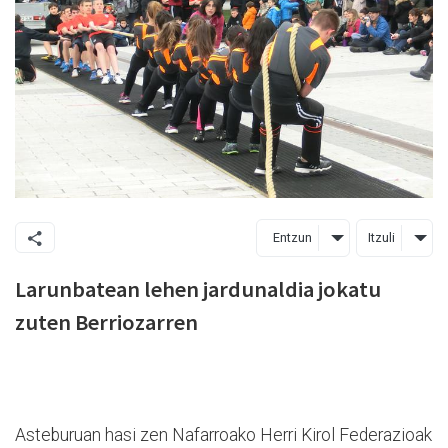
Entzun
Itzuli
Larunbatean lehen jardunaldia jokatu
zuten Berriozarren
Asteburuan hasi zen Nafarroako Herri Kirol Federazioak