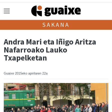
SAKANA
Andra Mari eta Iñigo Aritza
Nafarroako Lauko
Txapelketan
Guaixe
2015eko apirilaren 22a