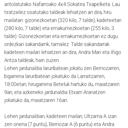
antolatutako Nafarroako 4x4 Sokatira Txapelketa. Lau
tiratzailez osatutako taldeak lehiatzen ari dira, hiru
mailatan: gizonezkoetan (320 kilo, 7 talde), kadeteetan
(280 kilo, 7 talde) eta emakumezkoetan (255 kilo, 3
talde). Gizonezkoetan eta emakumezkoetan ez dugu
ordezkari sakandarrik, tamalez. Talde sakandarrak
kadeteen mailan lehiatzen ari dira, Andra Mari eta Iñigo
Aritza taldeak, hain zuzen.
Lehen jardunaldia larunbatean jokatu zen Berriozarren,
bigarrena larunbatean jokatuko da Larraitzarren,
18:00etan, hirugarrena Beteluk hartuko du, maiatzaren
9an, eta azkeneko jardunaldia Etxarri Aranatzen
jokatuko da, maiatzaren 16an.
Lehen jardunaldian, kadeteen mailan, Ultzama A izan
zen onena (7 puntu), Berriozar A (6 puntu) eta Andra