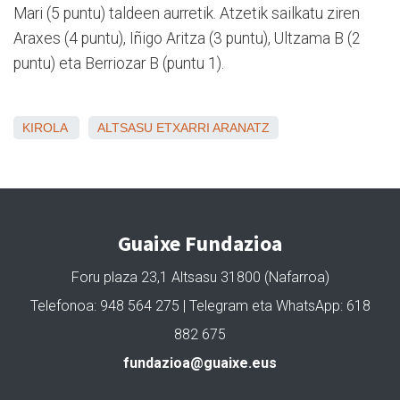
Mari (5 puntu) taldeen aurretik. Atzetik sailkatu ziren
Araxes (4 puntu), Iñigo Aritza (3 puntu), Ultzama B (2
puntu) eta Berriozar B (puntu 1).
KIROLA
ALTSASU
ETXARRI ARANATZ
Guaixe Fundazioa
Foru plaza 23,1 Altsasu 31800 (Nafarroa)
Telefonoa: 948 564 275 | Telegram eta WhatsApp: 618
882 675
fundazioa@guaixe.eus