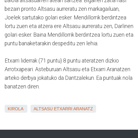
baloia altsasuarren atean sartzea. Bigarren zatia hasi
bezain pronto Altsasu aurreratu zen markagailuan,
Joelek sartutako golari esker. Mendillorrik berdintzea
lortu zuen eta atzera ere Altsasu aurreratu zen, Darlinen
golari esker. Baina Mendillorrik berdintzea lortu zuen eta
puntu banaketarakin despeditu zen lehia.
Etxarri liderrak (71 puntu) 8 puntu ateratzen dizkio
Arrotxapeari. Asteburuan Altsasu eta Etxarri Aranatzen
arteko derbya jokatuko da Dantzalekun. Ea puntuak nola
banatzen diren.
KIROLA
ALTSASU
ETXARRI ARANATZ