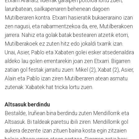
Etxarri Aranatz liderrak garaipen potoloa lortu zuen,
larunbatean, sailkapenaren behenean dagoen
Mutilberaren kontra. Etxarri hasieratik bukaeraraino izan
zen nagusi, eta nabarmentzekoa da, ere, Mutilberakoen
jarrera. Nahiz eta golak batak bestearen atzetik etorri,
Mutilberakoek ez zuten hitz edo jokaldi txarrik izan.
Unai, Asier, Pablo eta Xabaten golei esker atsedenaldira
aldeko lau golen errentarekin joan zen Etxarri. Bigarren
zatian gol festak jarraitu zuen: Mikel (2), Xabat (2), Asier,
Alain eta Pablo izan ziren Mutilberaren atean asmatu
zutenak. Xabatek hat tricka lortu zuen.
Altsasuk berdindu
Bestalde, Iruñean bina berdindu zuten Mendillorrik eta
Altsasuk. Bi taldeak paretsu ibili ziren. Mendillorrik gol
aukera dezente izan zituen baina kosta egin zitzaien