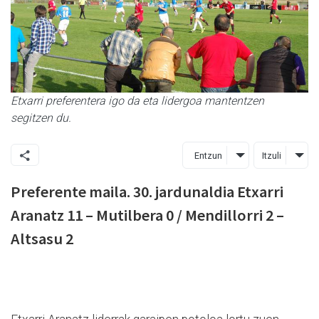
Etxarri preferentera igo da eta lidergoa mantentzen
segitzen du.
Entzun
Itzuli
Preferente maila. 30. jardunaldia Etxarri
Aranatz 11 – Mutilbera 0 / Mendillorri 2 –
Altsasu 2