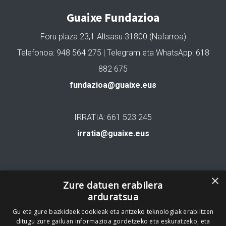
Guaixe Fundazioa
Foru plaza 23,1 Altsasu 31800 (Nafarroa)
Telefonoa: 948 564 275 | Telegram eta WhatsApp: 618
882 675
fundazioa@guaixe.eus
IRRATIA: 661 523 245
irratia@guaixe.eus
Gure lizentzia
: Creative Commons Aitortu Partekatu
×
Zure datuen erabilera
arduratsua
Codesyntaxek garatua
Gu eta gure bazkideek cookieak eta antzeko teknologiak erabiltzen
ditugu zure gailuan informazioa gordetzeko eta eskuratzeko, eta