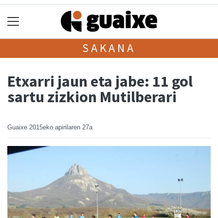
SAKANA
Etxarri jaun eta jabe: 11 gol
sartu zizkion Mutilberari
Guaixe
2015eko apirilaren 27a