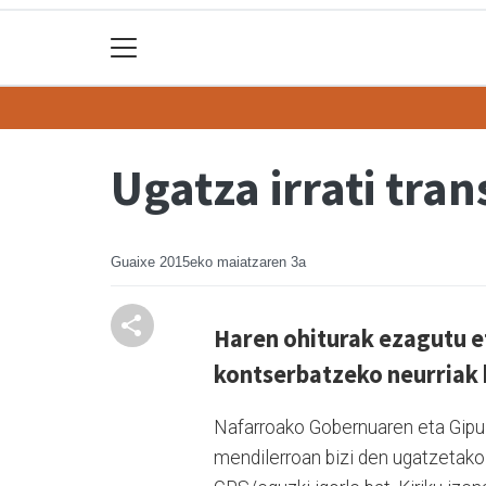
Ugatza irrati tra
Guaixe
2015eko maiatzaren 3a
Haren ohiturak ezagutu e
kontserbatzeko neurriak 
Nafarroako Gobernuaren eta Gipuz
mendilerroan bizi den ugatzetako b