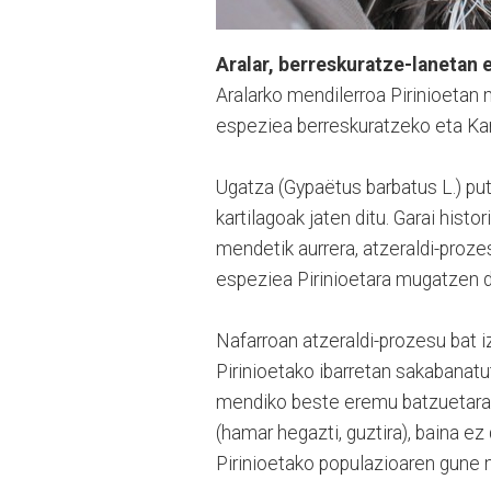
Aralar, berreskuratze-lanetan 
Aralarko mendilerroa Pirinioetan
espeziea berreskuratzeko eta Kant
Ugatza (Gypaëtus barbatus L.) put
kartilagoak jaten ditu. Garai hist
mendetik aurrera, atzeraldi-prozes
espeziea Pirinioetara mugatzen d
Nafarroan atzeraldi-prozesu bat i
Pirinioetako ibarretan sakabanatu
mendiko beste eremu batzuetara 
(hamar hegazti, guztira), baina e
Pirinioetako populazioaren gune