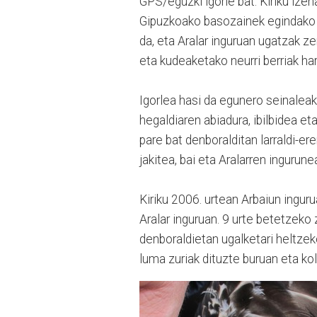
GPS/eguzki igorle bat. Kiriku izena
Gipuzkoako basozainek egindako m
da, eta Aralar inguruan ugatzak z
eta kudeaketako neurri berriak ha
Igorlea hasi da egunero seinaleak
hegaldiaren abiadura, ibilbidea et
pare bat denboralditan larraldi-
jakitea, bai eta Aralarren ingurun
Kiriku 2006. urtean Arbaiun ingur
Aralar inguruan. 9 urte betetzeko 
denboraldietan ugalketari heltzek
luma zuriak dituzte buruan eta kol