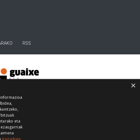
ARAKO
RSS
×
 informazioa
lbidea,
skaintzeko,
rbitzuak
etarako eta
 ezaugarriak
 baimena
zu
Iragarkien