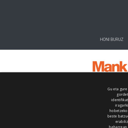
HONI BURUZ
Gu eta gure
gordet
identifika
iragark
hobetzeko
beste batzu
erabili
beharrean 