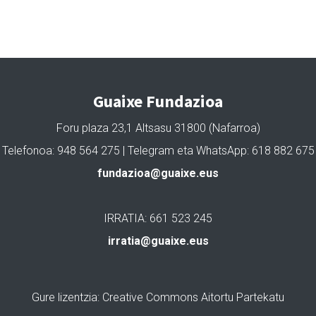
Guaixe Fundazioa
Foru plaza 23,1 Altsasu 31800 (Nafarroa)
Telefonoa: 948 564 275 | Telegram eta WhatsApp: 618 882 675
fundazioa@guaixe.eus
IRRATIA: 661 523 245
irratia@guaixe.eus
Gure lizentzia
: Creative Commons Aitortu Partekatu