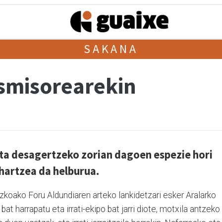
SAKANA
nsmisorearekin
ta desagertzeko zorian dagoen espezie hori
hartzea da helburua.
koako Foru Aldundiaren arteko lankidetzari esker Aralarko
at harrapatu eta irrati-ekipo bat jarri diote, motxila antzeko