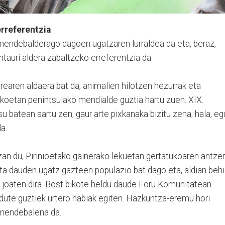
erreferentzia
 mendebalderago dagoen ugatzaren lurraldea da eta, beraz,
auri aldera zabaltzeko erreferentzia da.
rearen aldaera bat da, animalien hilotzen hezurrak eta
orikoetan penintsulako mendialde guztia hartu zuen. XIX.
u batean sartu zen, gaur arte pixkanaka bizitu zena; hala, e
a.
zan du, Pirinioetako gainerako lekuetan gertatukoaren antzer
ta dauden ugatz gazteen populazio bat dago eta, aldian behi
joaten dira. Bost bikote heldu daude Foru Komunitatean
z dute guztiek urtero habiak egiten. Hazkuntza-eremu hori
 mendebalena da.