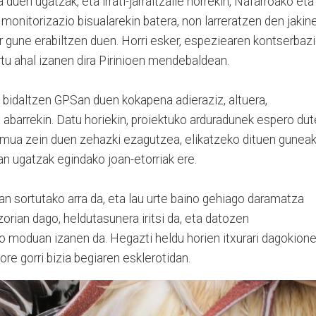
 duen ugatzak, eta irrati-jarraitzaile horrekin, Nafarroako eta
onitorizazio bisualarekin batera, non larreratzen den jakin
er gune erabiltzen duen. Horri esker, espeziearen kontserbaz
rtu ahal izanen dira Pirinioen mendebaldean.
 bidaltzen GPSan duen kokapena adieraziz, altuera,
a abarrekin. Datu horiekin, proiektuko arduradunek espero dut
eremua zein duen zehazki ezagutzea, elikatzeko dituen gunea
ean ugatzak egindako joan-etorriak ere.
uan sortutako arra da, eta lau urte baino gehiago daramatza
zorian dago, heldutasunera iritsi da, eta datozen
o moduan izanen da. Hegazti heldu horien itxurari dagokione
ore gorri bizia begiaren esklerotidan.