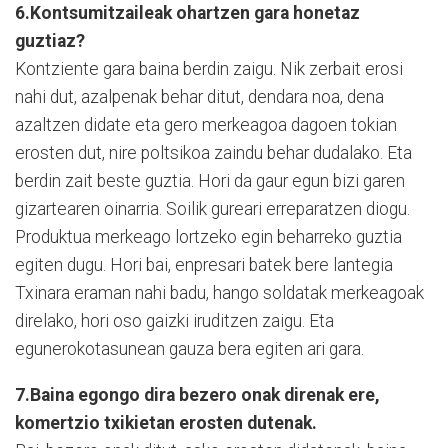
6.Kontsumitzaileak ohartzen gara honetaz
guztiaz?
Kontziente gara baina berdin zaigu. Nik zerbait erosi
nahi dut, azalpenak behar ditut, dendara noa, dena
azaltzen didate eta gero merkeagoa dagoen tokian
erosten dut, nire poltsikoa zaindu behar dudalako. Eta
berdin zait beste guztia. Hori da gaur egun bizi garen
gizartearen oinarria. Soilik gureari erreparatzen diogu.
Produktua merkeago lortzeko egin beharreko guztia
egiten dugu. Hori bai, enpresari batek bere lantegia
Txinara eraman nahi badu, hango soldatak merkeagoak
direlako, hori oso gaizki iruditzen zaigu. Eta
egunerokotasunean gauza bera egiten ari gara.
7.Baina egongo dira bezero onak direnak ere,
komertzio txikietan erosten dutenak.