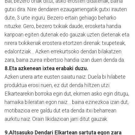
Bai, bezero onak ditut, asko erosten didatenak, baina
gutxi dira. Nire dendaren ezaugarriengatik gutxi irauten
dute, 3 urte inguru. Bezero ertain gehiago beharko
nituzke. Gero, bezero txikiak daude, erosketa handia
kanpoan egiten dutenak edo gauzak uzten dietenak eta
nirera txikikeriak erostera etortzen direnak: txupeteak,
edalontziak… Azken errekurtsoko dendan bilakatzen
zara, baina zurea inbertsio handia izan duen denda da.
8.Eta azkenean ixtea erabaki duzu.
Azken unera arte eusten saiatu naiz. Duela bi hilabete
produktua erosi nuen, ez dut denda hiltzen utzi.
Elkartearekin borroka egin dut, ekimen asko egin ditugu,
hamaika bileratan egon naiz… baina ezinezkoa izan dut,
motibazioa ere galdu dut eta denda itxi beharrean
aurkitu naiz. Orain likidazioan jarri ditut gauzak.
9.Altsasuko Dendari Elkartean sartuta egon zara