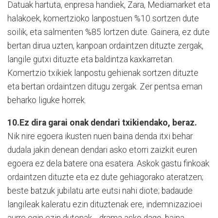
Datuak hartuta, enpresa handiek, Zara, Mediamarket eta
halakoek, komertzioko lanpostuen %10 sortzen dute
soilik, eta salmenten %85 lortzen dute. Gainera, ez dute
bertan dirua uzten, kanpoan ordaintzen dituzte zergak,
langile gutxi dituzte eta baldintza kaxkarretan.
Komertzio txikiek lanpostu gehienak sortzen dituzte
eta bertan ordaintzen ditugu zergak. Zer pentsa eman
beharko liguke horrek.
10.Ez dira garai onak dendari txikiendako, beraz.
Nik nire egoera ikusten nuen baina denda itxi behar
dudala jakin denean dendari asko etorri zaizkit euren
egoera ez dela batere ona esatera. Askok gastu finkoak
ordaintzen dituzte eta ez dute gehiagorako ateratzen;
beste batzuk jubilatu arte eutsi nahi diote; badaude
langileak kaleratu ezin dituztenak ere, indemnizazioei
aurre egin ezin dutenak… drama asko dago, baina