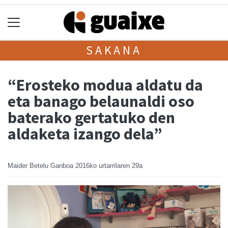
SAKANA
“Erosteko modua aldatu da
eta banago belaunaldi oso
baterako gertatuko den
aldaketa izango dela”
Maider Betelu Ganboa
2016ko urtarrilaren 29a