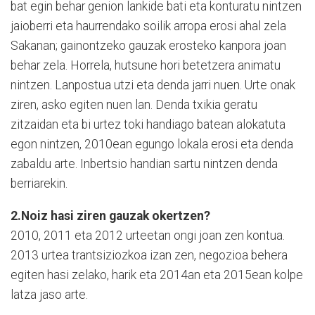
bat egin behar genion lankide bati eta konturatu nintzen
jaioberri eta haurrendako soilik arropa erosi ahal zela
Sakanan; gainontzeko gauzak erosteko kanpora joan
behar zela. Horrela, hutsune hori betetzera animatu
nintzen. Lanpostua utzi eta denda jarri nuen. Urte onak
ziren, asko egiten nuen lan. Denda txikia geratu
zitzaidan eta bi urtez toki handiago batean alokatuta
egon nintzen, 2010ean egungo lokala erosi eta denda
zabaldu arte. Inbertsio handian sartu nintzen denda
berriarekin.
2.Noiz hasi ziren gauzak okertzen?
2010, 2011 eta 2012 urteetan ongi joan zen kontua.
2013 urtea trantsiziozkoa izan zen, negozioa behera
egiten hasi zelako, harik eta 2014an eta 2015ean kolpe
latza jaso arte.