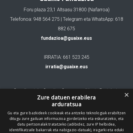
Foru plaza 23,1 Altsasu 31800 (Nafarroa)
Telefonoa: 948 564 275 | Telegram eta WhatsApp: 618
882 675
fundazioa@guaixe.eus
IRRATIA: 661 523 245
irratia@guaixe.eus
Gure lizentzia
: Creative Commons Aitortu Partekatu
×
Zure datuen erabilera
arduratsua
Codesyntaxek garatua
Gu eta gure bazkideek cookieak eta antzeko teknologiak erabiltzen
ditugu zure gailuan informazioa gordetzeko eta eskuratzeko, eta
datu pertsonalak tratatzeko (adibidez, zure IP helbidea,
identifikatzaile bakarrak eta nabigazio-datuak), iragarki eta eduki