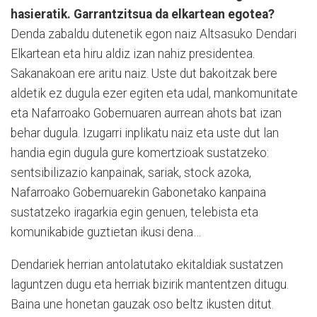
hasieratik. Garrantzitsua da elkartean egotea?
Denda zabaldu dutenetik egon naiz Altsasuko Dendari
Elkartean eta hiru aldiz izan nahiz presidentea.
Sakanakoan ere aritu naiz. Uste dut bakoitzak bere
aldetik ez dugula ezer egiten eta udal, mankomunitate
eta Nafarroako Gobernuaren aurrean ahots bat izan
behar dugula. Izugarri inplikatu naiz eta uste dut lan
handia egin dugula gure komertzioak sustatzeko:
sentsibilizazio kanpainak, sariak, stock azoka,
Nafarroako Gobernuarekin Gabonetako kanpaina
sustatzeko iragarkia egin genuen, telebista eta
komunikabide guztietan ikusi dena…
Dendariek herrian antolatutako ekitaldiak sustatzen
laguntzen dugu eta herriak bizirik mantentzen ditugu.
Baina une honetan gauzak oso beltz ikusten ditut.