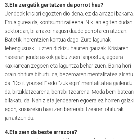
3.Eta zergatik gertatzen da porrot hau?
Jendeak krisiari egozten dio dena, ez da arrazoi bakarra.
Errua gurea da, kontsumitzaileena. Nik lan egiten dudan
sektorean, bi arrazoi nagusi daude porrotaren atzean.
Batetik, herentzien kontua dago. Zure lagunak,
lehengusuak… uzten dizkizu haurren gauzak. Krisiaren
hasieran jende askok galdu zuen lanpostua, egoera
kaxkarrean zegoen eta laguntza behar zuen. Baina hori
orain ohitura bihurtu da, bezeroaren mentalitatea aldatu
da. “Do it yourself” edo “zuk egin” mentalitatea gailendu
da, birziklatzearena, berrabiltzearena. Moda berri batean
bilakatu da. Nahiz eta jendearen egoera ez horren gaizki
egon, krisiarekin hasi zen berrerabiltzearen ohiturak
jarraitzen du.
4.Eta zein da beste arrazoia?