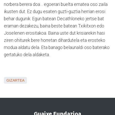
norbera berera doa… egoerari buelta ematea oso zaila
ikusten dut. Ez dugu esaten guzti-guztia herrian erosi
behar dugunik. Egun batean Decathloneko jertse bat
eraman dezakezu, baina beste batean Txikitxon edo
Joselenen erositakoa. Baina uste dut krisiarekin hasi
ziren ohiturek bere horretan dihardutela eta erosteko
modua aldatu dela. Eta banago belaunaldi oso baterako
gertatuko dela aldaketa.
GIZARTEA
Guaixe Fundazioa