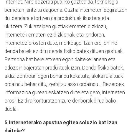
Internet. Nire bezeroa publiko gaztea da, teknologia
berrietan jantzita dagoena. Guztia interneten begiratzen
du, dendara etortzen da produktuak ikustera eta
ukitzera. Zuk azalpen guztiak ematen dizkiozu,
internetek ematen ez dizkionak, eta, ondoren,
internetez erosten dute, merkeago. Izan ere, online
denda batek ez ditu denda fisiko batek dituen gastuak.
Pertsona bat bere etxean egon daiteke lanean eta
edozein bajeratan produktuak izan. Denda fisiko batek,
aldiz, zentroan egon behar du kokatuta, alokairu altuak
ordaindu behar ditu, zerbitzu asko ordaindu… Bezeroek
informazioa gurean eskatzen dute eta gero, interneten
erosi. Ez dira konturatzen zure denborak dirua balio
duela.
5.Interneterako apustua egitea soluzio bat izan
daiteke?