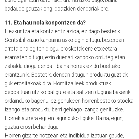
badaude gauzak ongi doazkien dendariak ere.
11. Eta hau nola konpontzen da?
Hezkuntza eta kontzientziazioa, ez dago besterik.
Sentsibilizazio kanpaina asko egin ditugu, bezeroari
arreta ona egiten diogu, erosketak ere etxeetara
eramaten ditugu, ezin duenari kanpoko ordutegietan
zabaldu diogu denda… baina horrek ez du bueltako
erantzunik. Bestetik, dendan ditugun produktu guztiak
guk erositakoak dira. Hornitzaileek produktuak
deposituan utziko baligute eta saltzen duguna bakarrik
ordainduko bagenu, ez genukeen horrenbesteko stocka
izango eta produktu berri gehiago izango genituzke.
Horrek aurrera egiten lagunduko liguke. Baina, egun,
guztia erosi behar dugu.
Horren gizarte hotzean eta indibidualizatuan gaude,