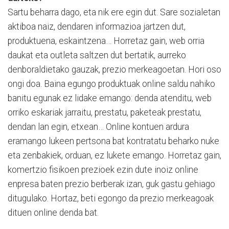
Sartu beharra dago, eta nik ere egin dut. Sare sozialetan
aktiboa naiz, dendaren informazioa jartzen dut,
produktuena, eskaintzena… Horretaz gain, web orria
daukat eta outleta saltzen dut bertatik, aurreko
denboraldietako gauzak, prezio merkeagoetan. Hori oso
ongi doa. Baina egungo produktuak online saldu nahiko
banitu egunak ez lidake emango: denda atenditu, web
orriko eskariak jarraitu, prestatu, paketeak prestatu,
dendan lan egin, etxean… Online kontuen ardura
eramango lukeen pertsona bat kontratatu beharko nuke
eta zenbakiek, orduan, ez lukete emango. Horretaz gain,
komertzio fisikoen prezioek ezin dute inoiz online
enpresa baten prezio berberak izan, guk gastu gehiago
ditugulako. Hortaz, beti egongo da prezio merkeagoak
dituen online denda bat.