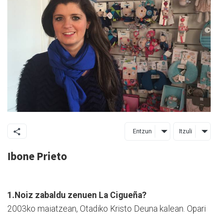
Entzun
Itzuli
Ibone Prieto
1.Noiz zabaldu zenuen La Cigueña?
2003ko maiatzean, Otadiko Kristo Deuna kalean. Opari