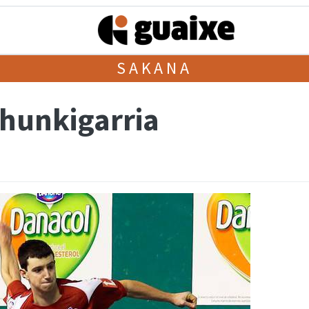
SAKANA
 hunkigarria