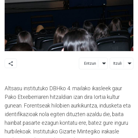
Entzun
Itzuli
Altsasu institutuko DBHko 4. mailako ikasleek gaur
Pako Etxeberriaren hitzaldian izan dira Iortia kultur
gunean. Forentseak hilobien aurkikuntza, indusketa eta
identifikazioak nola egiten dituzten azaldu die, baita
hainbat pasarte ezagun kontatu ere, batez gure inguru
hurbilekoak. Institutuko Gizarte Mintegiko irakasle