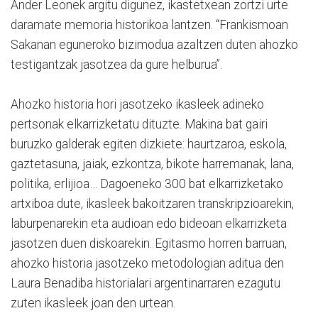
Ander Leonek argitu digunez, ikastetxean zortzi urte
daramate memoria historikoa lantzen. “Frankismoan
Sakanan eguneroko bizimodua azaltzen duten ahozko
testigantzak jasotzea da gure helburua”.
Ahozko historia hori jasotzeko ikasleek adineko
pertsonak elkarrizketatu dituzte. Makina bat gairi
buruzko galderak egiten dizkiete: haurtzaroa, eskola,
gaztetasuna, jaiak, ezkontza, bikote harremanak, lana,
politika, erlijioa… Dagoeneko 300 bat elkarrizketako
artxiboa dute, ikasleek bakoitzaren transkripzioarekin,
laburpenarekin eta audioan edo bideoan elkarrizketa
jasotzen duen diskoarekin. Egitasmo horren barruan,
ahozko historia jasotzeko metodologian aditua den
Laura Benadiba historialari argentinarraren ezagutu
zuten ikasleek joan den urtean.