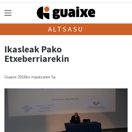
ALTSASU
Ikasleak Pako
Etxeberriarekin
Guaixe
2016ko maiatzaren 5a