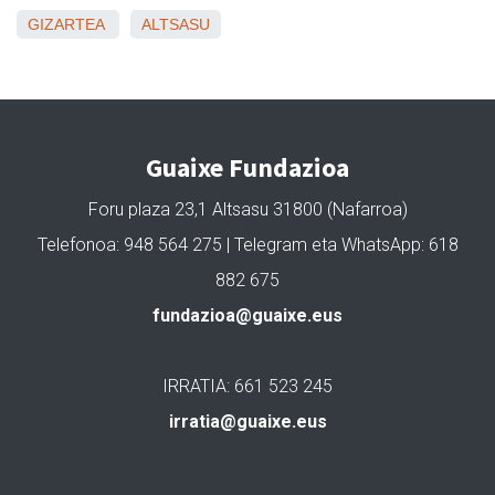
GIZARTEA
ALTSASU
Guaixe Fundazioa
Foru plaza 23,1 Altsasu 31800 (Nafarroa)
Telefonoa: 948 564 275 | Telegram eta WhatsApp: 618
882 675
fundazioa@guaixe.eus
IRRATIA: 661 523 245
irratia@guaixe.eus