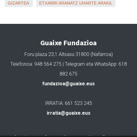
GIZARTEA
ETXARRI ARANATZ
UHARTE ARAKIL
Guaixe Fundazioa
Foru plaza 23,1 Altsasu 31800 (Nafarroa)
Telefonoa: 948 564 275 | Telegram eta WhatsApp: 618
882 675
fundazioa@guaixe.eus
IRRATIA: 661 523 245
irratia@guaixe.eus