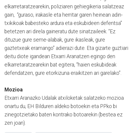
elkarretaratzearekin, poliziaren gehiegikeria salatzeaz
gain, “guraso, irakasle eta herritar garen heinean adin-
txikikoak babesteko ardura eta eskubideen defentsa”
betetzen ari direla gaineratu dute sinatzaileek. “Ez
dituzue gure seme-alabak, gure ikasleak, gure
gaztetxeak eramango” adierazi dute. Eta gizarte guztiari
deitu diote igandean Etxarri Aranatzen egingo den
elkarretaratzearekin bat egitera, “haien eskubideak
defendatzen, gure etorkizuna eraikitzen ari garelako”.
Mozioa
Etxarri Aranazko Udalak atxiloketak salatzeko mozioa
onartu du, EH Bilduren aldeko botoekin eta PPko bi
zinegotzietako baten kontrako botoarekin (bestea ez
zen joan).