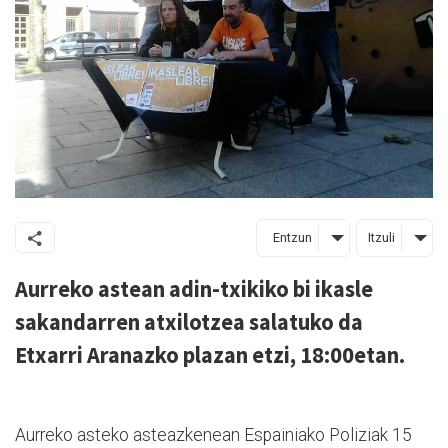
Entzun
Itzuli
Aurreko astean adin-txikiko bi ikasle
sakandarren atxilotzea salatuko da
Etxarri Aranazko plazan etzi, 18:00etan.
Aurreko asteko asteazkenean Espainiako Poliziak 15