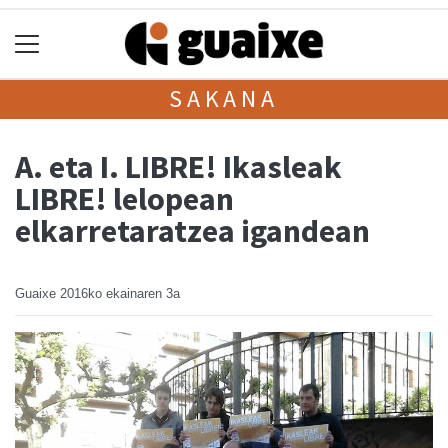
SAKANA
A. eta I. LIBRE! Ikasleak
LIBRE! lelopean
elkarretaratzea igandean
Guaixe
2016ko ekainaren 3a