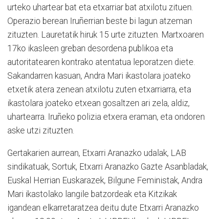
urteko uhartear bat eta etxarriar bat atxilotu zituen.
Operazio berean Iruñerrian beste bi lagun atzeman
zituzten. Lauretatik hiruk 15 urte zituzten. Martxoaren
17ko ikasleen greban desordena publikoa eta
autoritatearen kontrako atentatua leporatzen diete.
Sakandarren kasuan, Andra Mari ikastolara joateko
etxetik atera zenean atxilotu zuten etxarriarra, eta
ikastolara joateko etxean gosaltzen ari zela, aldiz,
uhartearra. Iruñeko polizia etxera eraman, eta ondoren
aske utzi zituzten.
Gertakarien aurrean, Etxarri Aranazko udalak, LAB
sindikatuak, Sortuk, Etxarri Aranazko Gazte Asanbladak,
Euskal Herrian Euskarazek, Bilgune Feministak, Andra
Mari ikastolako langile batzordeak eta Kitzikak
igandean elkarretaratzea deitu dute Etxarri Aranazko