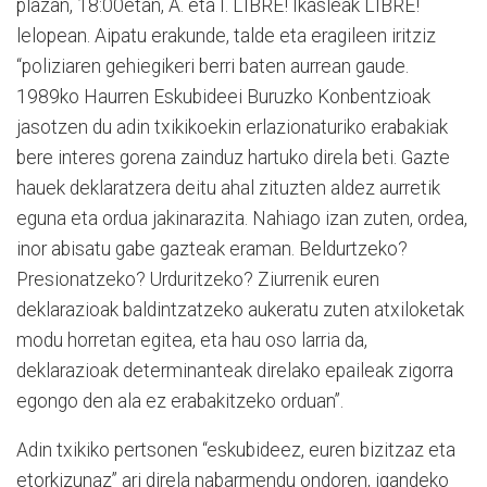
plazan, 18:00etan, A. eta I. LIBRE! Ikasleak LIBRE!
lelopean. Aipatu erakunde, talde eta eragileen iritziz
“poliziaren gehiegikeri berri baten aurrean gaude.
1989ko Haurren Eskubideei Buruzko Konbentzioak
jasotzen du adin txikikoekin erlazionaturiko erabakiak
bere interes gorena zainduz hartuko direla beti. Gazte
hauek deklaratzera deitu ahal zituzten aldez aurretik
eguna eta ordua jakinarazita. Nahiago izan zuten, ordea,
inor abisatu gabe gazteak eraman. Beldurtzeko?
Presionatzeko? Urduritzeko? Ziurrenik euren
deklarazioak baldintzatzeko aukeratu zuten atxiloketak
modu horretan egitea, eta hau oso larria da,
deklarazioak determinanteak direlako epaileak zigorra
egongo den ala ez erabakitzeko orduan”.
Adin txikiko pertsonen “eskubideez, euren bizitzaz eta
etorkizunaz” ari direla nabarmendu ondoren, igandeko