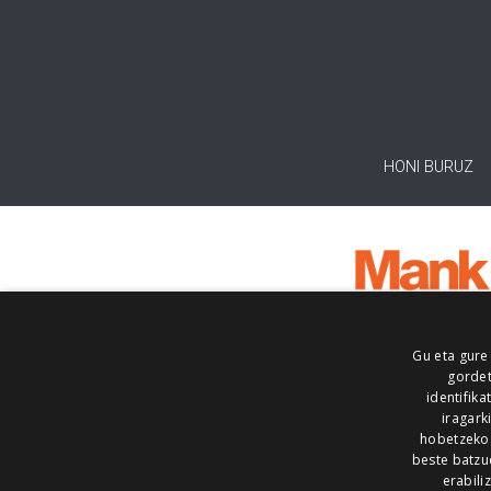
HONI BURUZ
Gu eta gure
gordet
identifika
iragark
hobetzeko
beste batzu
erabili