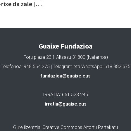
orixe da zale […]
Guaixe Fundazioa
Foru plaza 23,1 Altsasu 31800 (Nafarroa)
Telefonoa: 948 564 275 | Telegram eta WhatsApp: 618 882 675
fundazioa@guaixe.eus
IRRATIA: 661 523 245
irratia@guaixe.eus
Gure lizentzia
: Creative Commons Aitortu Partekatu