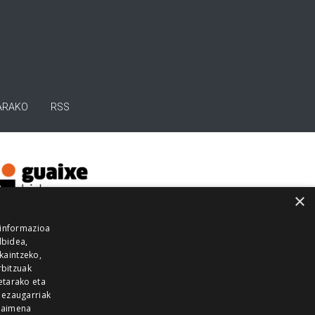
ARAKO
RSS
×
 informazioa
lbidea,
skaintzeko,
rbitzuak
etarako eta
 ezaugarriak
 baimena