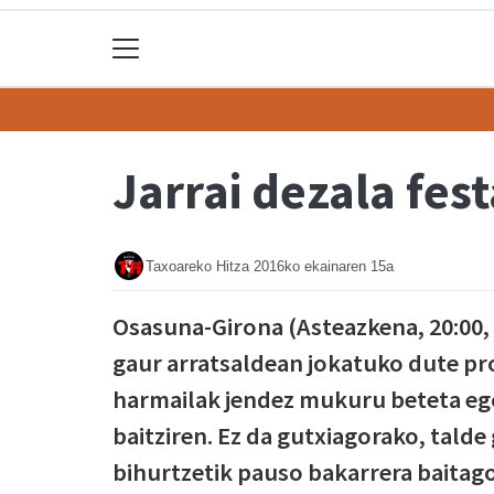
Jarrai dezala fes
Taxoareko Hitza
2016ko ekainaren 15a
Osasuna-Girona (Asteazkena, 20:00, 
gaur arratsaldean jokatuko dute pr
harmailak jendez mukuru beteta ego
baitziren. Ez da gutxiagorako, talde
bihurtzetik pauso bakarrera baitag