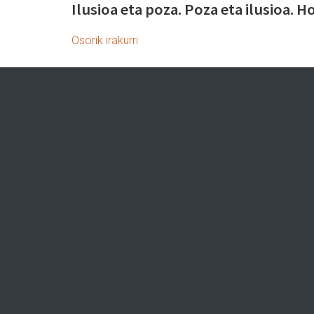
Ilusioa eta poza. Poza eta ilusioa. H
Osorik irakurri