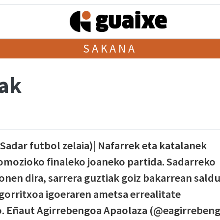
SAKANA
tak
Sadar futbol zelaia)| Nafarrek eta katalanek
omozioko finaleko joaneko partida. Sadarreko
nen dira, sarrera guztiak goiz bakarrean sald
 gorritxoa igoeraren ametsa errealitate
o. Eñaut Agirrebengoa Apaolaza (@eagirrebeng