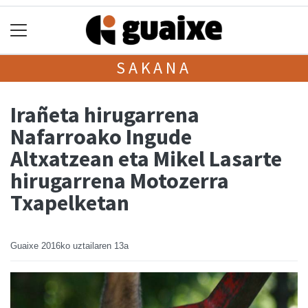
SAKANA
Irañeta hirugarrena
Nafarroako Ingude
Altxatzean eta Mikel Lasarte
hirugarrena Motozerra
Txapelketan
Guaixe
2016ko uztailaren 13a