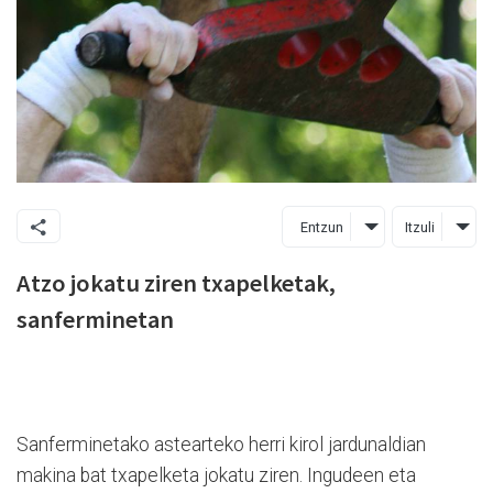
Entzun
Itzuli
Atzo jokatu ziren txapelketak,
sanferminetan
Sanferminetako astearteko herri kirol jardunaldian
makina bat txapelketa jokatu ziren. Ingudeen eta