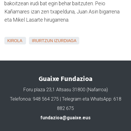
bakoitzean irudi bat egin behar baitzuten. Peio
Kañamares izan zen txapelduna, Juan Asin bigarrena
eta Mikel Lasarte hirugarrena.
KIROLA
IRURTZUN
IZURDIAGA
Guaixe Fundazioa
Foru plaza 23,1 Altsasu 31800 (Nafarroa)
Telefonoa: 948 564 275 | Telegram eta WhatsApp: 618
882 675
fundazioa@guaixe.eus