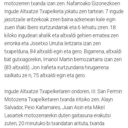
motozerren txanda izan zen. Nafarroako Gizonezkoen
Ingude Altxatze Txapelketa jokatu zen tartean. 7 ingude
jasotzaile aritzekoak ziren baina azkenean kale egin
zuen Iñaki Ibero irurtzundarrak eta 6 lehiatu ziren. 18
kiloko ingudeari ahalik eta altxaldi gehien ematea zen
erronka eta Josetxo Urrutia leitzarra izan zen
txapelduna, 84 altxaldi egin eta gero. Bigarrena, altxaldi
bat gutxiagorekin, Imanol Martin berriozartarra izan zen
(83 altxaldi). Jon Irañeta irurtzundarra hirugarrena
sailkatu ze n, 75 altxaldi egin eta gero.
Ingude Altxatze Txapelketaren ondoren, III. San Fermin
Motozerra Txapelketaren txanda iritsiko zen. Alayn
Salvador, Peio Kañamares, Juan Asin eta Mikel
Lasartek motozerrarekin duten gaitasuna erakutsi
zuten, 20 minutuko bi txandatan arituta, txanda