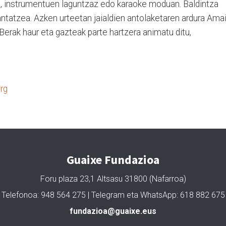
la, instrumentuen laguntzaz edo karaoke moduan. Baldintza
kantatzea. Azken urteetan jaialdien antolaketaren ardura Ama
erak haur eta gazteak parte hartzera animatu ditu,
rg
Guaixe Fundazioa
Foru plaza 23,1 Altsasu 31800 (Nafarroa)
Telefonoa: 948 564 275 | Telegram eta WhatsApp: 618 882 675
fundazioa@guaixe.eus