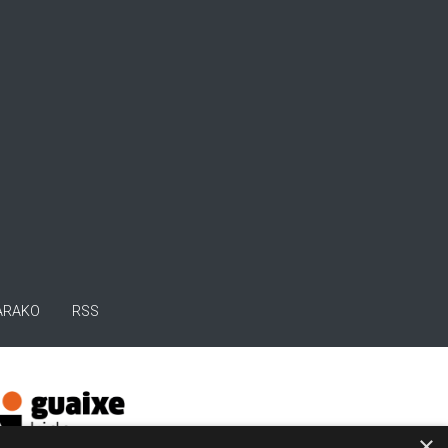
ARAKO
RSS
×