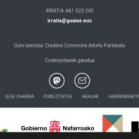
IRRATIA: 661 523 245
irratia@guaixe.eus
Gure lizentzia
: Creative Commons Aitortu Partekatu
Codesyntaxek garatua
LEGE OHARRA
PUBLIZITATEA
ARAUAK
HARREMANET
>