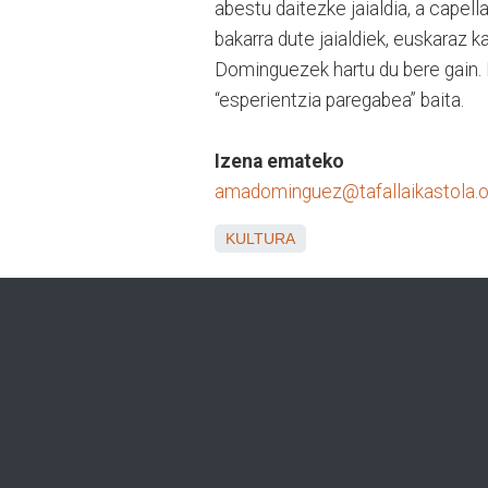
abestu daitezke jaialdia, a capel
bakarra dute jaialdiek, euskaraz 
Dominguezek hartu du bere gain. B
“esperientzia paregabea” baita.
Izena emateko
amadominguez@tafallaikastola.o
KULTURA