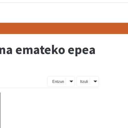
zena emateko epea
Entzun
Itzuli