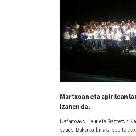
Martxoan eta apirilean la
izanen da.
Nafarroako Haur eta Gaztetxo Kant
daude. Bakarka, binaka edo taldek