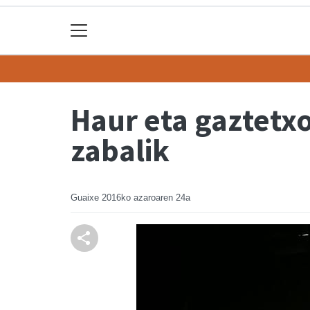
Haur eta gaztetxo
zabalik
Guaixe
2016ko azaroaren 24a