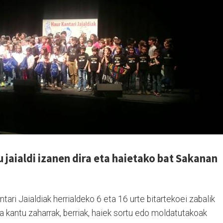
u jaialdi izanen dira eta haietako bat Sakanan
ari Jaialdiak herrialdeko 6 eta 16 urte bitartekoei zabalik
a kantu zaharrak, berriak, haiek sortu edo moldatutakoak