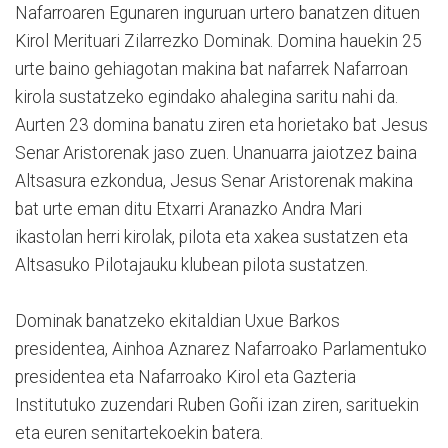
Nafarroaren Egunaren inguruan urtero banatzen dituen
Kirol Merituari Zilarrezko Dominak. Domina hauekin 25
urte baino gehiagotan makina bat nafarrek Nafarroan
kirola sustatzeko egindako ahalegina saritu nahi da.
Aurten 23 domina banatu ziren eta horietako bat Jesus
Senar Aristorenak jaso zuen. Unanuarra jaiotzez baina
Altsasura ezkondua, Jesus Senar Aristorenak makina
bat urte eman ditu Etxarri Aranazko Andra Mari
ikastolan herri kirolak, pilota eta xakea sustatzen eta
Altsasuko Pilotajauku klubean pilota sustatzen.
Dominak banatzeko ekitaldian Uxue Barkos
presidentea, Ainhoa Aznarez Nafarroako Parlamentuko
presidentea eta Nafarroako Kirol eta Gazteria
Institutuko zuzendari Ruben Goñi izan ziren, sarituekin
eta euren senitartekoekin batera.