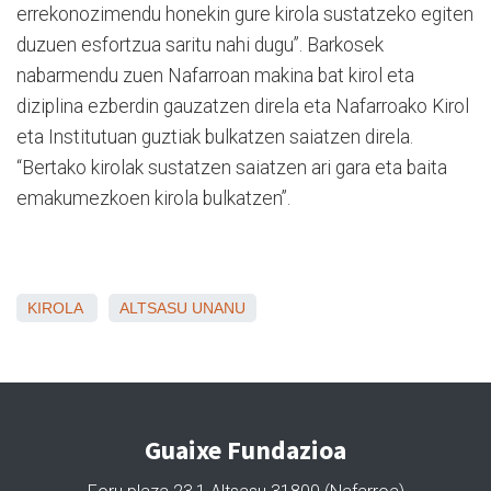
errekonozimendu honekin gure kirola sustatzeko egiten
duzuen esfortzua saritu nahi dugu”. Barkosek
nabarmendu zuen Nafarroan makina bat kirol eta
diziplina ezberdin gauzatzen direla eta Nafarroako Kirol
eta Institutuan guztiak bulkatzen saiatzen direla.
“Bertako kirolak sustatzen saiatzen ari gara eta baita
emakumezkoen kirola bulkatzen”.
KIROLA
ALTSASU
UNANU
Guaixe Fundazioa