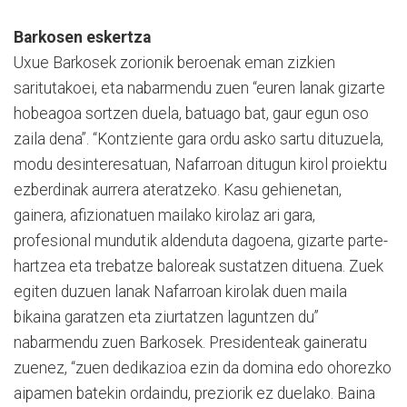
Barkosen eskertza
Uxue Barkosek zorionik beroenak eman zizkien
saritutakoei, eta nabarmendu zuen “euren lanak gizarte
hobeagoa sortzen duela, batuago bat, gaur egun oso
zaila dena”. “Kontziente gara ordu asko sartu dituzuela,
modu desinteresatuan, Nafarroan ditugun kirol proiektu
ezberdinak aurrera ateratzeko. Kasu gehienetan,
gainera, afizionatuen mailako kirolaz ari gara,
profesional mundutik aldenduta dagoena, gizarte parte-
hartzea eta trebatze baloreak sustatzen dituena. Zuek
egiten duzuen lanak Nafarroan kirolak duen maila
bikaina garatzen eta ziurtatzen laguntzen du”
nabarmendu zuen Barkosek. Presidenteak gaineratu
zuenez, “zuen dedikazioa ezin da domina edo ohorezko
aipamen batekin ordaindu, preziorik ez duelako. Baina