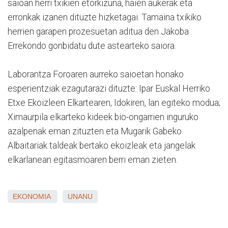
saioan herri txikien etorkizuna, haien aukerak eta
erronkak izanen dituzte hizketagai. Tamaina txikiko
herrien garapen prozesuetan aditua den Jakoba
Errekondo gonbidatu dute astearteko saiora.
Laborantza Foroaren aurreko saioetan honako
esperientziak ezagutarazi dituzte: Ipar Euskal Herriko
Etxe Ekoizleen Elkartearen, Idokiren, lan egiteko modua;
Ximaurpila elkarteko kideek bio-ongarrien inguruko
azalpenak eman zituzten eta Mugarik Gabeko
Albaitariak taldeak bertako ekoizleak eta jangelak
elkarlanean egitasmoaren berri eman zieten.
EKONOMIA
UNANU