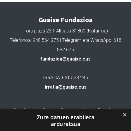
Guaixe Fundazioa
Foru plaza 23,1 Altsasu 31800 (Nafarroa)
Telefonoa: 948 564 275 | Telegram eta WhatsApp: 618
882 675
fundazioa@guaixe.eus
IRRATIA: 661 523 245
irratia@guaixe.eus
Gure lizentzia
: Creative Commons Aitortu Partekatu
×
Zure datuen erabilera
arduratsua
Codesyntaxek garatua