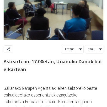
Entzun
Itzuli
Asteartean, 17:00etan, Unanuko Danok bat
elkartean
Sakanako Garapen Agentziak lehen sektoreko beste
eskualdeetako esperientziak ezagutzeko
Laborantza Foroa antolatu du. Foroaren laugarren