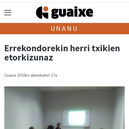
UNANU
Errekondorekin herri txikien
etorkizunaz
Guaixe
2016ko abenduaren 17a