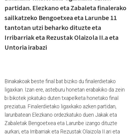
partidan. Elezkano eta Zabaleta finalerako
sailkatzeko Bengoetxea eta Larunbe 11
tantotan utzi beharko dituzte eta
Irribarriak eta Rezustak Olaizola II.a eta
Untoria irabazi
Binakakoak beste final bat biziko du finalerdietako
ligaxkan. Izan ere, asteburu honetan erabakiko da zein
bi bikotek jokatuko duten txapelketa honetako final
preziatua. Finalerdietako ligaxkako azken partidan,
larunbatean Elezkano ordezkatuko duen Jakak eta
Zabaletak Bengoetxea eta Larunbe izango dituzte
aurkari, eta Irribarriak eta Rezustak Olaizola II.ari eta