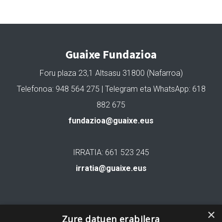
Guaixe Fundazioa
Foru plaza 23,1 Altsasu 31800 (Nafarroa)
Telefonoa: 948 564 275 | Telegram eta WhatsApp: 618
882 675
fundazioa@guaixe.eus
IRRATIA: 661 523 245
irratia@guaixe.eus
Gure lizentzia
: Creative Commons Aitortu Partekatu
×
Zure datuen erabilera