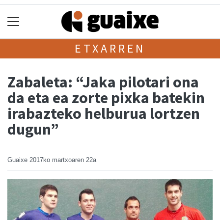
ETXARREN
Zabaleta: “Jaka pilotari ona
da eta ea zorte pixka batekin
irabazteko helburua lortzen
dugun”
Guaixe
2017ko martxoaren 22a