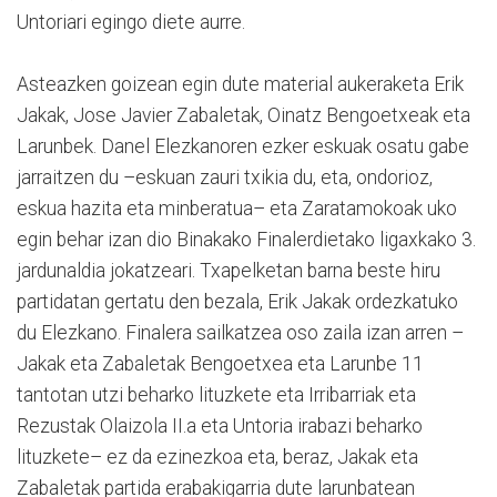
Untoriari egingo diete aurre.
Asteazken goizean egin dute material aukeraketa Erik
Jakak, Jose Javier Zabaletak, Oinatz Bengoetxeak eta
Larunbek. Danel Elezkanoren ezker eskuak osatu gabe
jarraitzen du –eskuan zauri txikia du, eta, ondorioz,
eskua hazita eta minberatua– eta Zaratamokoak uko
egin behar izan dio Binakako Finalerdietako ligaxkako 3.
jardunaldia jokatzeari. Txapelketan barna beste hiru
partidatan gertatu den bezala, Erik Jakak ordezkatuko
du Elezkano. Finalera sailkatzea oso zaila izan arren –
Jakak eta Zabaletak Bengoetxea eta Larunbe 11
tantotan utzi beharko lituzkete eta Irribarriak eta
Rezustak Olaizola II.a eta Untoria irabazi beharko
lituzkete– ez da ezinezkoa eta, beraz, Jakak eta
Zabaletak partida erabakigarria dute larunbatean