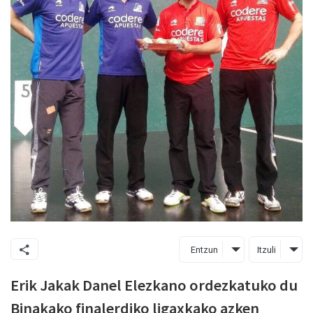
Entzun
Itzuli
Erik Jakak Danel Elezkano ordezkatuko du
Binakako finalerdiko ligaxkako azken