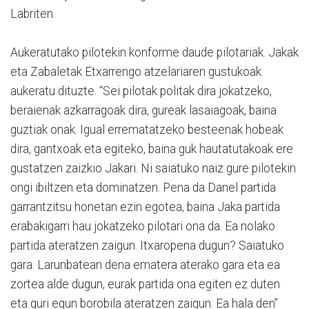
Labriten.
Aukeratutako pilotekin konforme daude pilotariak. Jakak
eta Zabaletak Etxarrengo atzelariaren gustukoak
aukeratu dituzte. “Sei pilotak politak dira jokatzeko,
beraienak azkarragoak dira, gureak lasaiagoak, baina
guztiak onak. Igual errematatzeko besteenak hobeak
dira, gantxoak eta egiteko, baina guk hautatutakoak ere
gustatzen zaizkio Jakari. Ni saiatuko naiz gure pilotekin
ongi ibiltzen eta dominatzen. Pena da Danel partida
garrantzitsu honetan ezin egotea, baina Jaka partida
erabakigarri hau jokatzeko pilotari ona da. Ea nolako
partida ateratzen zaigun. Itxaropena dugun? Saiatuko
gara. Larunbatean dena ematera aterako gara eta ea
zortea alde dugun, eurak partida ona egiten ez duten
eta guri egun borobila ateratzen zaigun. Ea hala den”