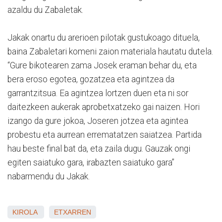
azaldu du Zabaletak.
Jakak onartu du arerioen pilotak gustukoago dituela,
baina Zabaletari komeni zaion materiala hautatu dutela.
“Gure bikotearen zama Josek eraman behar du, eta
bera eroso egotea, gozatzea eta agintzea da
garrantzitsua. Ea agintzea lortzen duen eta ni sor
daitezkeen aukerak aprobetxatzeko gai naizen. Hori
izango da gure jokoa, Joseren jotzea eta agintea
probestu eta aurrean errematatzen saiatzea. Partida
hau beste final bat da, eta zaila dugu. Gauzak ongi
egiten saiatuko gara, irabazten saiatuko gara”
nabarmendu du Jakak.
KIROLA
ETXARREN