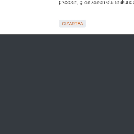
presoen, gizartearen eta erakunde
GIZARTEA