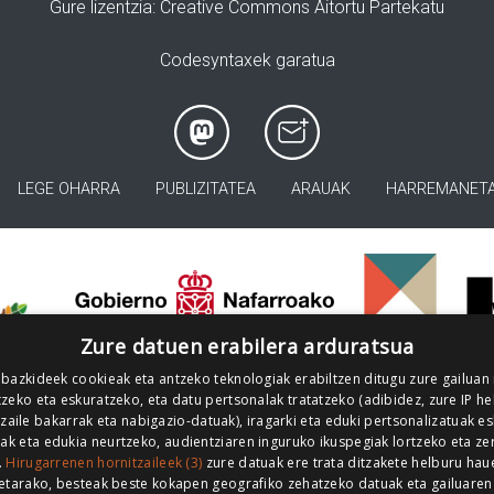
Gure lizentzia
: Creative Commons Aitortu Partekatu
Codesyntaxek garatua
LEGE OHARRA
PUBLIZITATEA
ARAUAK
HARREMANET
>
Zure datuen erabilera arduratsua
 bazkideek cookieak eta antzeko teknologiak erabiltzen ditugu zure gailuan
zeko eta eskuratzeko, eta datu pertsonalak tratatzeko (adibidez, zure IP he
tzaile bakarrak eta nabigazio-datuak), iragarki eta eduki pertsonalizatuak e
iak eta edukia neurtzeko, audientziaren inguruko ikuspegiak lortzeko eta ze
.
Hirugarrenen hornitzaileek (3)
zure datuak ere trata ditzakete helburu hau
etarako, besteak beste kokapen geografiko zehatzeko datuak eta gailuaren