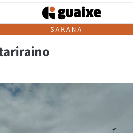
SAKANA
tariraino