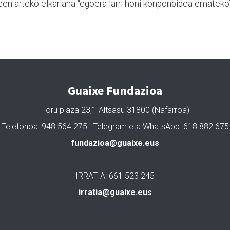
en arteko elkarlana “egoera larri honi konponbidea emateko”
Guaixe Fundazioa
Foru plaza 23,1 Altsasu 31800 (Nafarroa)
Telefonoa: 948 564 275 | Telegram eta WhatsApp: 618 882 675
fundazioa@guaixe.eus
IRRATIA: 661 523 245
irratia@guaixe.eus