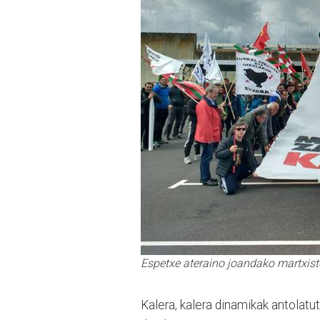
Espetxe ateraino joandako martxist
Kalera, kalera dinamikak antolatut