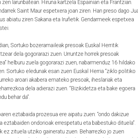
zen larunbatean. Hiruna kartzela Espainian eta Frantzian.
andarrek Saint Maur espetxera joan ziren. Han preso dago Ju
obus abiatu ziren Sakana eta Iruñetik. Gendarmeek espetxea
stei.
dian, Sortuko bozeramaileak presoak Euskal Herritik
tzear dela gogorarazi zuen. Urruntze horrek presoak
ea” helburu zuela gogorarazi zuen, nabarmenduz 16 hildako
en. Sortuko eledunak esan zuen Euskal Herria “ziklo politiko
aurreko aroari akabera emateko presoak, iheslariak eta
harrezkoa dela adierazi zuen. “Bizikidetza eta bake egoera
du behar da”.
oaren eztabaida prozesua ere aipatu zuen: “ondo dakizue
ta eztabaiden ondorioak errespetatu eta babestuko dituela”.
k ez zituela utziko gaineratu zuen. Beharrezko jo zuen