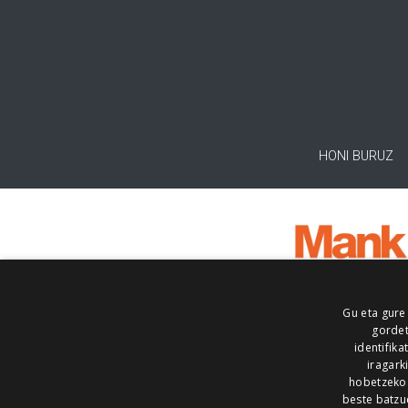
HONI BURUZ
Gu eta gure
gordet
identifika
iragark
hobetzeko
beste batzu