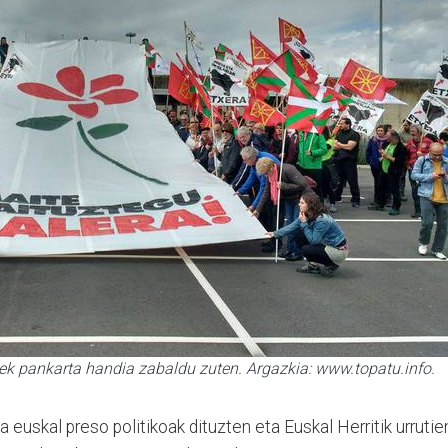
ek pankarta handia zabaldu zuten. Argazkia: www.topatu.info.
a euskal preso politikoak dituzten eta Euskal Herritik urrutie