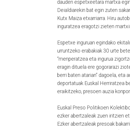
dauden espetxeetara martxa egin 
Deialdiarekin bat egin zuten sak
Kutx Maiza etxarriarra. Hiru aut
inguratzea eragotzi zieten martxi
Espetxe inguruan egindako ekital
urruntzeko erabakiak 30 urte bete
“menperatzea eta ingurua zigortz
eragin dituela ere gogorarazi ziot
berri baten atarian” dagoela, eta 
deportatuak Euskal Herriratzea be
eraikitzeko, presoen auzia konpon
Euskal Preso Politikoen Kolektib
ezker abertzaleak zuen iritzien e
Ezker abertzaleak presoak bakarri