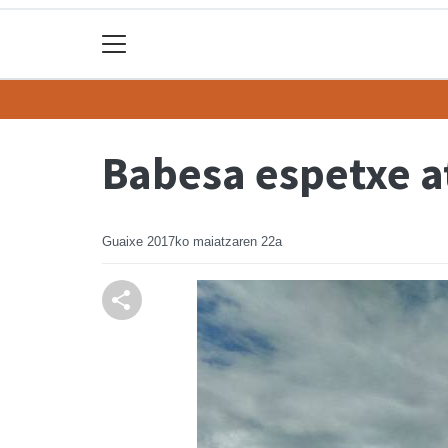
Babesa espetxe a
Guaixe
2017ko maiatzaren 22a