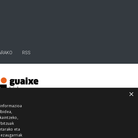
ARAKO
RSS
×
 informazioa
lbidea,
skaintzeko,
rbitzuak
etarako eta
 ezaugarriak