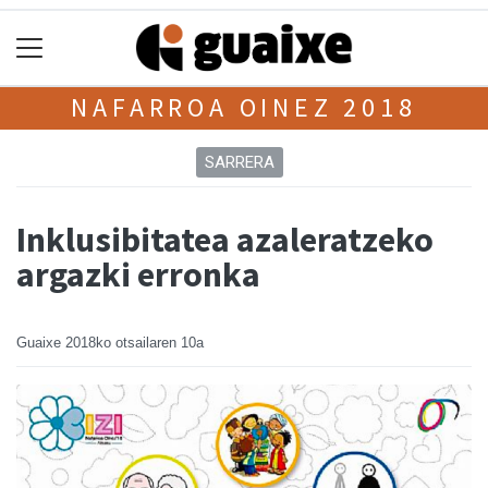
NAFARROA OINEZ 2018
SARRERA
Inklusibitatea azaleratzeko
argazki erronka
Guaixe
2018ko otsailaren 10a