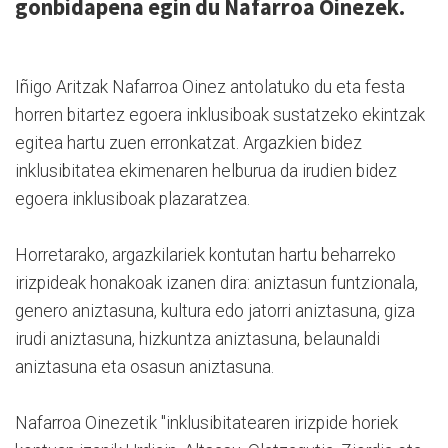
gonbidapena egin du Nafarroa Oinezek.
Iñigo Aritzak Nafarroa Oinez antolatuko du eta festa
horren bitartez egoera inklusiboak sustatzeko ekintzak
egitea hartu zuen erronkatzat. Argazkien bidez
inklusibitatea ekimenaren helburua da irudien bidez
egoera inklusiboak plazaratzea.
Horretarako, argazkilariek kontutan hartu beharreko
irizpideak honakoak izanen dira: aniztasun funtzionala,
genero aniztasuna, kultura edo jatorri aniztasuna, giza
irudi aniztasuna, hizkuntza aniztasuna, belaunaldi
aniztasuna eta osasun aniztasuna.
Nafarroa Oinezetik "inklusibitatearen irizpide horiek