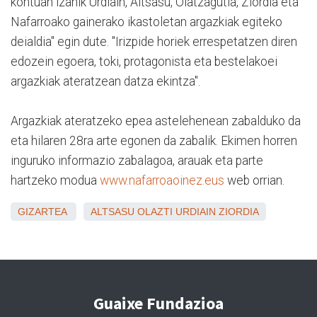
kontuan izanik Urdiain, Altsasu, Olatzagutia, Ziordia eta
Nafarroako gainerako ikastoletan argazkiak egiteko
deialdia" egin dute. "Irizpide horiek errespetatzen diren
edozein egoera, toki, protagonista eta bestelakoei
argazkiak ateratzean datza ekintza".
Argazkiak ateratzeko epea astelehenean zabalduko da
eta hilaren 28ra arte egonen da zabalik. Ekimen horren
inguruko informazio zabalagoa, arauak eta parte
hartzeko modua
www.nafarroaoinez.eus
web orrian.
GIZARTEA
ALTSASU
OLAZTI
URDIAIN
ZIORDIA
Guaixe Fundazioa