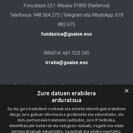
Foru plaza 23,1 Altsasu 31800 (Nafarroa)
Telefonoa: 948 564 275 | Telegram eta WhatsApp: 618
882 675
fundazioa@guaixe.eus
IRRATIA: 661 523 245
irratia@guaixe.eus
Gure lizentzia
: Creative Commons Aitortu Partekatu
×
Zure datuen erabilera
arduratsua
Codesyntaxek garatua
Gu eta gure bazkideek cookieak eta antzeko teknologiak erabiltzen
ditugu zure gailuan informazioa gordetzeko eta eskuratzeko, eta
datu pertsonalak tratatzeko (adibidez, zure IP helbidea,
identifikatzaile bakarrak eta nabigazio-datuak), iragarki eta eduki
pertsonalizatuak eskaintzeko, iragarkiak eta edukia neurtzeko,