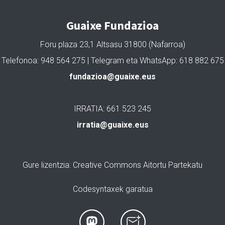
Guaixe Fundazioa
Foru plaza 23,1 Altsasu 31800 (Nafarroa)
Telefonoa: 948 564 275 | Telegram eta WhatsApp: 618 882 675
fundazioa@guaixe.eus
IRRATIA: 661 523 245
irratia@guaixe.eus
Gure lizentzia
: Creative Commons Aitortu Partekatu
Codesyntaxek garatua