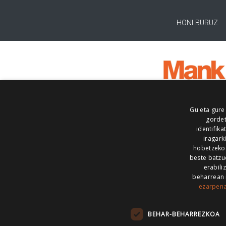
HONI BURUZ
Gu eta gure
gordet
identifika
iragark
hobetzeko
beste batzu
erabili
beharrean 
ezarpen
AIARALDEA
AIKOR
AIURRI
ALEA
BEGITU
ERRAN
EUSKALERRIA IRRA
BEHAR-BEHARREZKOA
KRONIKA
MAILOPE
NOAUA
O