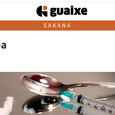
SAKANA
oa