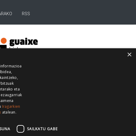
ARAKO
RSS
×
 informazioa
lbidea,
skaintzeko,
rbitzuak
etarako eta
 ezaugarriak
 baimena
zu
Iragarkien
k
atalean.
EITIA GUKA
AZKOITIA GUKA
BARRENA
GUKA
GUKA TELEBISTA
HIRUKA
SUNA
SAILKATU GABE
Z GUKA
ZUMAIA GUKA
28 KANALA