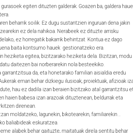
gurasoek egiten dituzten galderak. Goazen ba, galdera hau
tera.
n beharrik soilik. Ez dugu sustantzien inguruan dena jakin
tzearekin ez dela nahikoa. Nerabeek ez dituzte arrisku
elako, ez horregatik bakarrik behintzat. Kontua ez dago
tsuena baita kontsumo hauek gestionatzeko era.
n heziketa egitea, bizitzarako heziketa dela. Bizitzan, modu
tu daitezen bai norberarekin nola besteekiko.
garrantzitsua da, eta honetarako familian aisialdia eredu
ukerak eman behar dizkiegu ilusioak, proiektuak, afizioak iz
ute, hau ez dadila izan beraien bizitzako atal garrantzitsu e
en haien babesa izan arazoak dituztenean, beldurrak eta
kitzen direnean.
zan moldatzeko, lagunekin, bikotearekin, familiarekin…
zeko baliabideak eskuratzea.
seme alabek behar gaituzte, maitatuak direla sentitu behar