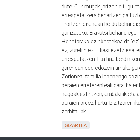
dute. Guk mugak jartzen ditugu et
errespetatzera behartzen gaituzt
Erortzen direnean heldu behar dieg
gai izateko. Erakutsi behar diegu
Honetarako ezinbestekoa da “ez” e
ez, zurekin ez… Ikasi ezetz esat
errespetatzen. Eta hau berdin ko
garenean edo edozein arrisku gur
Zorionez, familia lehenengo sozi
beraien erreferenteak gara, haien
hegoak astintzen, erabakiak eta au
beraien ordez hartu. Bizitzaren ik
zerbitzuak
GIZARTEA