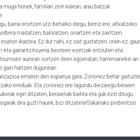
a muga horiek, familian zein kalean, arau batzuk
e.
u, baina erortzen utzi beharko diegu, berriz ere, altxatzeko
 norbera maitatzen, baloratzen, onartzen eta zaintzen.
saten ikastea. Ez dut nahi, ez zait gustatzen, orain ez, gaur
en eta garrantzitsuena, besteen ezetzak entzuten eta
ntsumoen aurrean sortzen diren egoeratan, harremanekin ari
e gain hartzen dugunean.
alizazioa ematen den esparrua gara. Zorionez behar gaituzte
tzako ereduak. Eta zorionez ere lagundu diezaiegu beraien
kerak egin ditzaten, beraienak baitira eta guk ezin ditugu
asgaiak dira guzti hauek, bizi ditzatela!Sakanako prebentzio