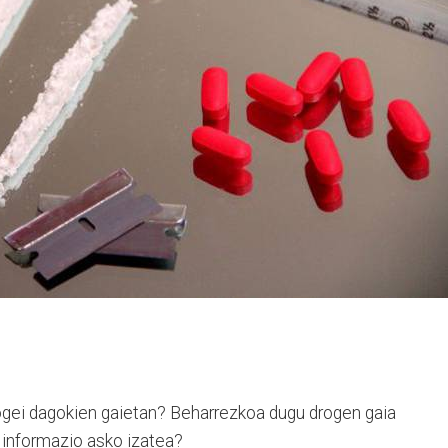
ogei dagokien gaietan? Beharrezkoa dugu drogen gaia
informazio asko izatea?