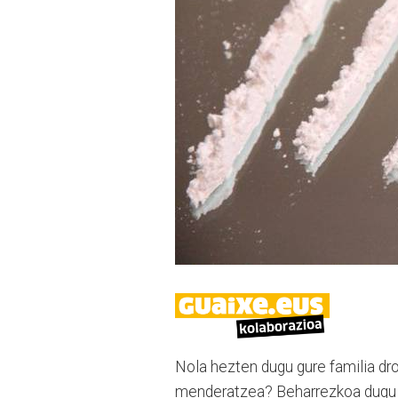
Nola hezten dugu gure familia dr
menderatzea? Beharrezkoa dugu 