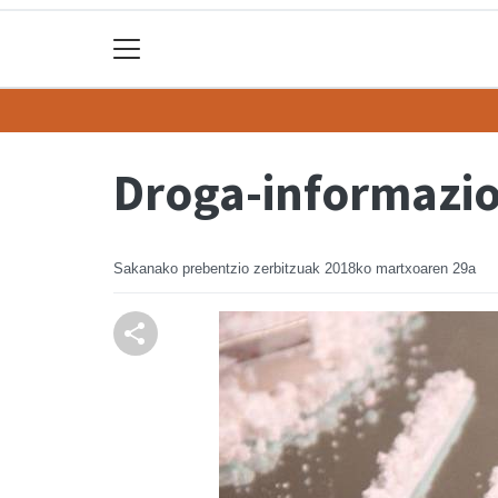
Droga-informazi
Sakanako prebentzio zerbitzuak
2018ko martxoaren 29a