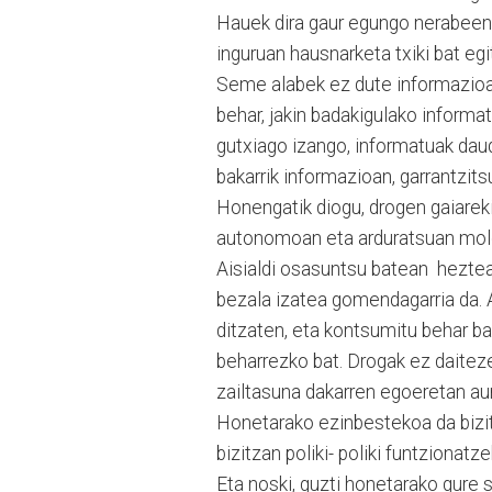
Hauek dira gaur egungo nerabeen 
inguruan hausnarketa txiki bat egi
Seme alabek ez dute informazioare
behar, jakin badakigulako informa
gutxiago izango, informatuak daud
bakarrik informazioan, garrantzi
Honengatik diogu, drogen gaiareki
autonomoan eta arduratsuan molda
Aisialdi osasuntsu batean heztea 
bezala izatea gomendagarria da. A
ditzaten, eta kontsumitu behar bad
beharrezko bat. Drogak ez daitez
zailtasuna dakarren egoeretan aur
Honetarako ezinbestekoa da bizit
bizitzan poliki- poliki funtzionat
Eta noski, guzti honetarako gure 