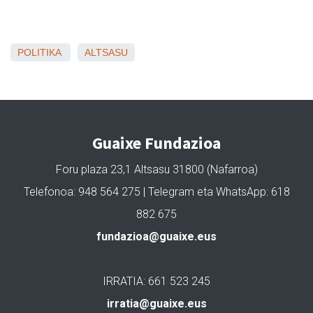
POLITIKA
ALTSASU
Guaixe Fundazioa
Foru plaza 23,1 Altsasu 31800 (Nafarroa)
Telefonoa: 948 564 275 | Telegram eta WhatsApp: 618
882 675
fundazioa@guaixe.eus
IRRATIA: 661 523 245
irratia@guaixe.eus