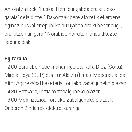
Antolatzaileek, "Euskal Herri burujabea eraikitzeko
garaia" dela diote. " Bakoitzak bere alorretik ekarpena
eginez euskal errepublika burujabea eraiki behar dugu,
eraikitzen ari gara!" Norabide horretan landu dituzte
jardunaldiak.
Egitaraua
12:00 Burujabe hobe mahai-ingurua: Rafa Diez (Sortu),
Mireia Boya (CUP) eta Lur Albizu (Ernai). Moderatzailea:
Aitor Agirrezabal kazetaria. Iortiako zabalguneko plazan.
14:30 Bazkaria, Iortiako zabalguneko plazan.
18:00 Mobilizazioa. Iortiako zabalguneko plazatik.
Ondoren 3indarrok elektrotxaranga.