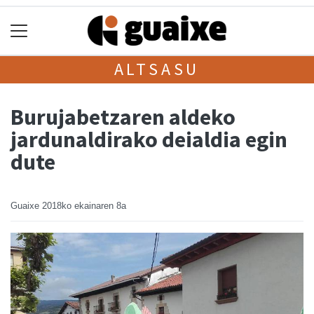
ALTSASU
Burujabetzaren aldeko
jardunaldirako deialdia egin
dute
Guaixe
2018ko ekainaren 8a