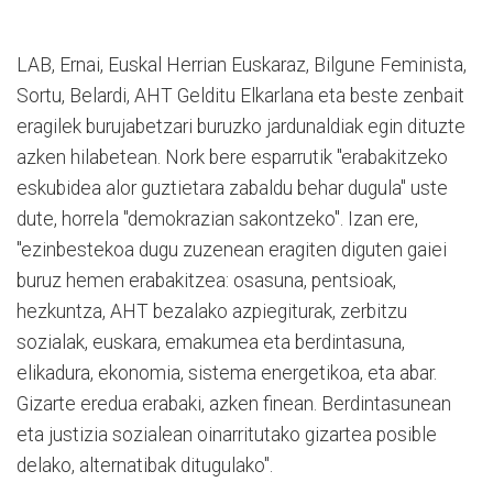
LAB, Ernai, Euskal Herrian Euskaraz, Bilgune Feminista,
Sortu, Belardi, AHT Gelditu Elkarlana eta beste zenbait
eragilek burujabetzari buruzko jardunaldiak egin dituzte
azken hilabetean. Nork bere esparrutik "erabakitzeko
eskubidea alor guztietara zabaldu behar dugula" uste
dute, horrela "demokrazian sakontzeko". Izan ere,
"ezinbestekoa dugu zuzenean eragiten diguten gaiei
buruz hemen erabakitzea: osasuna, pentsioak,
hezkuntza, AHT bezalako azpiegiturak, zerbitzu
sozialak, euskara, emakumea eta berdintasuna,
elikadura, ekonomia, sistema energetikoa, eta abar.
Gizarte eredua erabaki, azken finean. Berdintasunean
eta justizia sozialean oinarritutako gizartea posible
delako, alternatibak ditugulako".