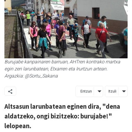
Burujabe kanpainaren barruan, AHTren kontrako martxa
egin zen larunbatean, Etxarren eta Irurtzun artean.
Argazkia: @Sortu_Sakana
Entzun
Itzuli
Altsasun larunbatean eginen dira, "dena
aldatzeko, ongi bizitzeko: burujabe!"
lelopean.